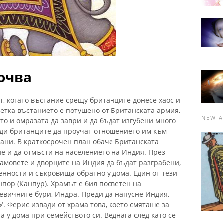
очва
ут, когато въстание срещу британците донесе хаос и
метка въстанието е потушено от Британската армия,
NEW A
то и омразата да заври и да бъдат изгубени много
уди британците да проучат отношението им към
рани. В краткосрочен план обаче Британската
ие и да отмъсти на населението на Индия. През
амовете и дворците на Индия да бъдат разграбени,
енности и съкровища обратно у дома. Един от тези
пор (Канпур). Храмът е бил посветен на
тевичните бури, Индра. Преди да напусне Индия,
У. Ферис извади от храма това, което смяташе за
а у дома при семейството си. Веднага след като се