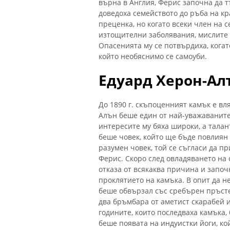
върна в Англия, Ферис започна да 
доведоха семейството до ръба на к
преценка, но когато всеки член на 
изтощителни заболявания, мислите 
Опасенията му се потвърдиха, когат
който необяснимо се самоуби.
Едуард Херон-Ал
До 1890 г. скъпоценният камък е вл
Алън беше един от най-уважаваните 
интересите му бяха широки, а талан
беше човек, който ще бъде повлиян 
разумен човек, той се съгласи да пр
Ферис. Скоро след овладяването на
отказа от всякаква причина и запо
проклятието на камъка. В опит да н
беше обвързал със сребърен пръсте
два бръмбара от аметист скарабей и
годините, които последваха камъка,
беше появата на индуистки йоги, ко