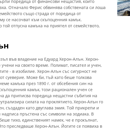
търпи поредица от финансови нещастия, които
раха. Отначало Ферис обвинява собствената си лоша
семейството също страда от поредица от
му се насочват към скъпоценния камък.
о той отпусна камъка на приятел от семейството,
ън
язъл във владение на Едуард Херон-Алън. Херон-
учени на своето време. Полимат, писател и учен,
тите - в изобилие. Херон-Алън със сигурност не
от суеверие. Може би, тъй като беше толкова
иеме камъка през 1890 г. от обсебения син на
 скъпоценния камък, този рационален учен се
чна да приписва поредица нещастни събития на
еутрализира силата на проклятието, Херон-Алън го
н, създаден като двуглава змия. Той прикрепи и
 надписа пръстена със символи на зодиака. В
 беше тихо, единственият намек, че е прокълнат,
йто преследваше Херон-Алън. Йогите се появиха в