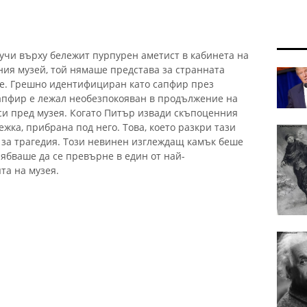
лучи върху бележит пурпурен аметист в кабинета на
ия музей, той нямаше представа за странната
не. Грешно идентифициран като сапфир през
сапфир е лежал необезпокояван в продължение на
си пред музея. Когато Питър извади скъпоценния
ежка, прибрана под него. Това, което разкри тази
 за трагедия. Този невинен изглеждащ камък беше
трябваше да се превърне в един от най-
та на музея.