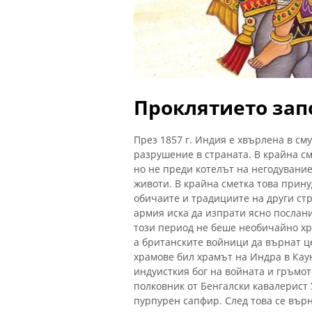
Проклятието зап
През 1857 г. Индия е хвърлена в см
разрушение в страната. В крайна с
но не преди котелът на негодувание
животи. В крайна сметка това прин
обичаите и традициите на други ст
армия иска да изпрати ясно послан
този период не беше необичайно хр
а британските войници да върнат ц
храмове бил храмът на Индра в Каун
индуисткия бог на войната и гръмо
полковник от Бенгалски кавалерист 
пурпурен сапфир. След това се върн