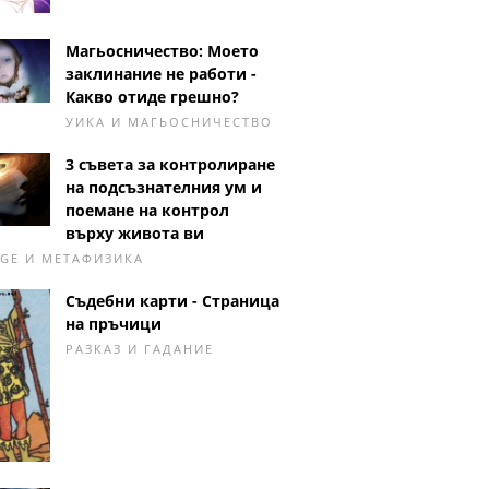
Магьосничество: Моето
заклинание не работи -
Какво отиде грешно?
УИКА И МАГЬОСНИЧЕСТВО
3 съвета за контролиране
на подсъзнателния ум и
поемане на контрол
върху живота ви
GE И МЕТАФИЗИКА
Съдебни карти - Страница
на пръчици
РАЗКАЗ И ГАДАНИЕ