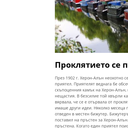
Проклятието се 
През 1902 г. Херон-Алън неохотно с
приятел. Приятелят веднага бе обс
скъпоценния камък на Херон-Алън, 
нещастия. В безсилие той хвърли ка
вярвала, че се е отървала от прок
имаше други идеи. Няколко месеца 
отведен в местен бижутер. Бижутеръ
поставил на пръстен за Херон-Алън.
пръстена. Когато един приятел поис