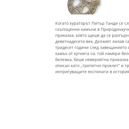
Когато кураторът Питър Танди се с
скъпоценни камъни в Природонаучн
приказка, която щеше да се разгър
деветнадесети век, Делхият лилав 
тридесет години след завещанието 
камък от кутията си, той намери бел
бележка, беше невероятна приказка
описан като „трепетно ​​проклет“ и 
интригуващите експонати в история