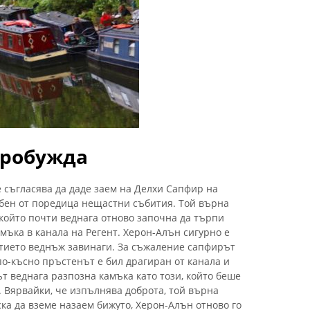
пробужда
е съгласява да даде заем на Делхи Сапфир на
ебен от поредица нещастни събития. Той върна
който почти веднага отново започна да търпи
мъка в канала на Регент. Херон-Алън сигурно е
лятието веднъж завинаги. За съжаление сапфирът
по-късно пръстенът е бил драгиран от канала и
т веднага разпозна камъка като този, който беше
 Вярвайки, че изпълнява доброта, той върна
ка да вземе назаем бижуто, Херон-Алън отново го