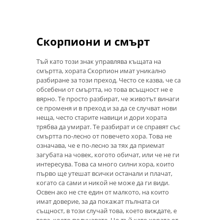
Скорпиони и смърт
Тъй като този знак управлява къщата на
смъртта, хората Скорпион имат уникално
разбиране за този преход. Често се казва, че са
обсебени от смъртта, но това всъщност не е
вярно. Те просто разбират, че животът винаги
се променя и в преход и за да се случват нови
неща, често старите навици и дори хората
трябва да умират. Те разбират и се справят със
смъртта по-лесно от повечето хора. Това не
означава, че е по-лесно за тях да приемат
загубата на човек, когото обичат, или че не ги
интересува. Това са много силни хора, които
първо ще утешат всички останали и плачат,
когато са сами и никой не може да ги види.
Освен ако не сте един от малкото, на които
имат доверие, за да покажат пълната си
същност, в този случай това, което виждате, е
това, което получавате. Но тъй като хората от