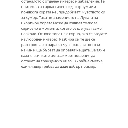
останалото с отделен интерес и забавление. Те
притежават саркастичен вид остроумие и
понякога хората не „придобиват” чувството си
за хумор. Така че знамението на Луната на
Скорпион хората може да излязат толкова
сериозно в моменти, когато се шегуват само
наоколо. Отново това не е вярно, ако се гледате
на любовен интерес. Разбира се, те ще се
разстроят, ако наранят чувствата ви по този
начин и ще бързат да оправят нещата. За тях е
важно всичките им взаимоотношения да
останат на гражданско ниво. В крайна сметка
един лидер трябва да даде добър пример.