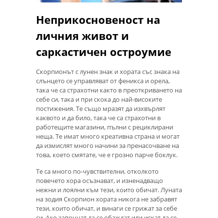
Неприкосновеност на
личния живот и
саркастичен остроумие
Скорпионът с лунен знак и хората със знака на
слънцето се управляват от феникса и орела,
така че са страхотни както в преоткриването на
себе си, така и при скока до най-високите
постижения. Те също мразят да изхвърлят
каквото и да било, така че са страхотни в
работещите магазини, пълни с рециклирани
неща. Те имат много креативна страна и могат
да измислят много начини за пренасочване на
това, което смятате, че е грозно парче боклук.
Те са много по-чувствителни, отколкото
повечето хора осъзнават, и изненадващо
нежни и лоялни към тези, които обичат. Луната
на зодия Скорпион хората никога не забравят
тези, които обичат, и винаги се грижат за себе
си. Ако започнат да се обаждат или искат да се