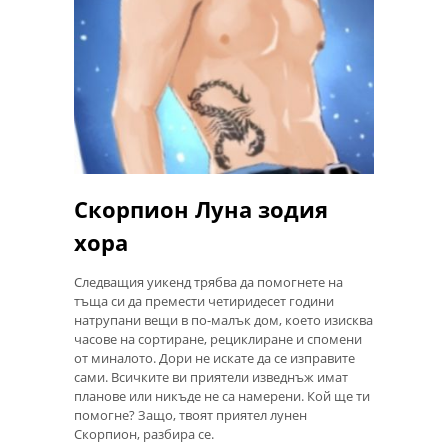
Скорпион Луна зодия
хора
Следващия уикенд трябва да помогнете на
тъща си да премести четиридесет години
натрупани вещи в по-малък дом, което изисква
часове на сортиране, рециклиране и спомени
от миналото. Дори не искате да се изправите
сами. Всичките ви приятели изведнъж имат
планове или никъде не са намерени. Кой ще ти
помогне? Защо, твоят приятел лунен
Скорпион, разбира се.