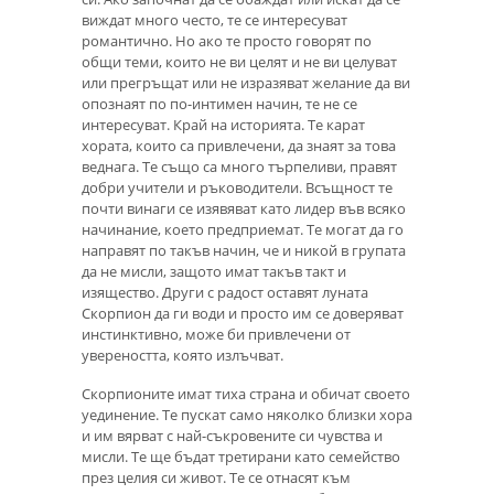
виждат много често, те се интересуват
романтично. Но ако те просто говорят по
общи теми, които не ви целят и не ви целуват
или прегръщат или не изразяват желание да ви
опознаят по по-интимен начин, те не се
интересуват. Край на историята. Те карат
хората, които са привлечени, да знаят за това
веднага. Те също са много търпеливи, правят
добри учители и ръководители. Всъщност те
почти винаги се изявяват като лидер във всяко
начинание, което предприемат. Те могат да го
направят по такъв начин, че и никой в ​​групата
да не мисли, защото имат такъв такт и
изящество. Други с радост оставят луната
Скорпион да ги води и просто им се доверяват
инстинктивно, може би привлечени от
увереността, която излъчват.
Скорпионите имат тиха страна и обичат своето
уединение. Те пускат само няколко близки хора
и им вярват с най-съкровените си чувства и
мисли. Те ще бъдат третирани като семейство
през целия си живот. Те се отнасят към