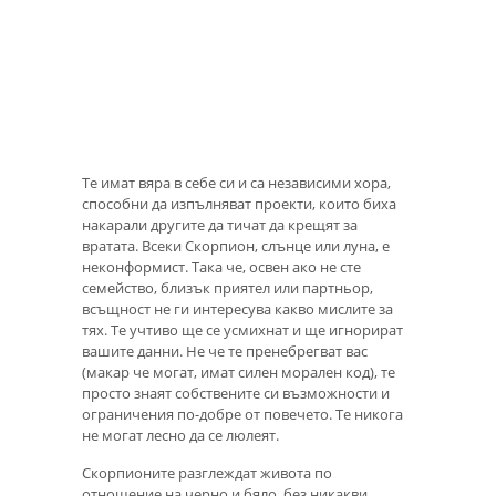
Те имат вяра в себе си и са независими хора,
способни да изпълняват проекти, които биха
накарали другите да тичат да крещят за
вратата. Всеки Скорпион, слънце или луна, е
неконформист. Така че, освен ако не сте
семейство, близък приятел или партньор,
всъщност не ги интересува какво мислите за
тях. Те учтиво ще се усмихнат и ще игнорират
вашите данни. Не че те пренебрегват вас
(макар че могат, имат силен морален код), те
просто знаят собствените си възможности и
ограничения по-добре от повечето. Те никога
не могат лесно да се люлеят.
Скорпионите разглеждат живота по
отношение на черно и бяло, без никакви