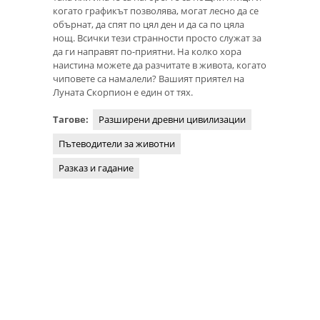
когато графикът позволява, могат лесно да се
обърнат, да спят по цял ден и да са по цяла
нощ. Всички тези странности просто служат за
да ги направят по-приятни. На колко хора
наистина можете да разчитате в живота, когато
чиповете са намалели? Вашият приятел на
Луната Скорпион е един от тях.
Тагове:
Разширени древни цивилизации
Пътеводители за животни
Разказ и гадание