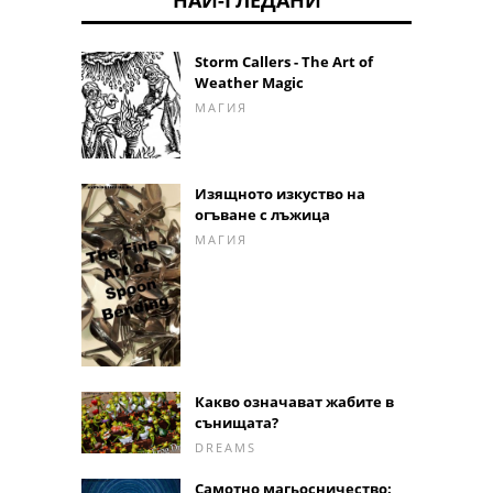
Storm Callers - The Art of
Weather Magic
МАГИЯ
Изящното изкуство на
огъване с лъжица
МАГИЯ
Какво означават жабите в
сънищата?
DREAMS
Самотно магьосничество: