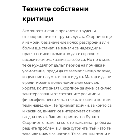
Техните собствени
критици
Ако животът стане прекалено труден и
отговорностите се трупат, луната Скорпион ще
я измоли, без значение колко разстроени или
болни ще станат. Те винаги са надеждни и
правят всичко възможно да се справят с
високите си очаквания за себе си. Но по-късно
те се нуждаят от дълъг период на почивка и
усамотение, преди да се заемат с нещо повече,
изцеление на ума, тялото и духа. Макар и да не
е религиозен в конвенционален смисъл,
хората, които знаят Скорпион за луна, са силно
заинтересовани от световните религии и
философии, често четат няколко книги по тези
теми наведнъж. Те приемат всички, за които са
и какви са, винаги се интересуват от нова
гледна точка. Вашият приятел на Луната
Скорпион е този, на когото наистина трябва да
решите проблем в 3 часа сутринта, тъй като те
така или иначе са нагоре. Те са нощни птици и