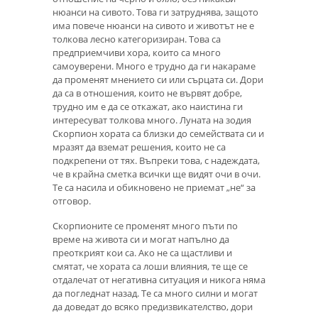
нюанси на сивото. Това ги затруднява, защото
има повече нюанси на сивото и животът не е
толкова лесно категоризиран. Това са
предприемчиви хора, които са много
самоуверени. Много е трудно да ги накараме
да променят мнението си или сърцата си. Дори
да са в отношения, които не вървят добре,
трудно им е да се откажат, ако наистина ги
интересуват толкова много. Луната на зодия
Скорпион хората са близки до семействата си и
мразят да вземат решения, които не са
подкрепени от тях. Въпреки това, с надеждата,
че в крайна сметка всички ще видят очи в очи.
Те са насила и обикновено не приемат „не“ за
отговор.
Скорпионите се променят много пъти по
време на живота си и могат напълно да
преоткрият кои са. Ако не са щастливи и
смятат, че хората са лоши влияния, те ще се
отдалечат от негативна ситуация и никога няма
да погледнат назад. Те са много силни и могат
да доведат до всяко предизвикателство, дори