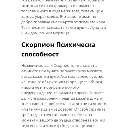
този знак се трансформират и променят
толкова много в хода на живота, това също е
като да умрат малко. Ето защо те имат по-
добро справяне със смъртта от повечето хора.
Този писател познава няколко души с Луната в
8-ми дом, всички мортици.
Скорпион Психическа
способност
Независимо дали Скорпионът е знакът на
слънцето или луната, те знаят какво мислите,
без да кажете и дума. Ако имат силно чувство,
че нещо се обърква или скоро ще се обърка,
никога не игнорирайте тяхното
предупреждение, те винаги са прави. Те знаят
дали сте разстроени, преди да кажете дума, и
знаят какъв е проблемът. Никога не ги лъжете,
или те няма да ви се доверят. От своя страна те
трябва да се спускат сами по себе си на
моменти, защото да бъдеш отворен за всички
тези енергии може да бъде изтощително.