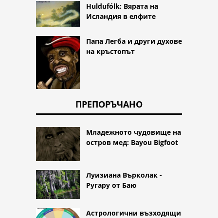
Huldufólk: Вярата на
Исландия в елфите
Папа Легба и други духове
на кръстопът
ПРЕПОРЪЧАНО
Младежното чудовище на
остров мед: Bayou Bigfoot
Луизиана Върколак -
Ругару от Баю
Астрологични възходящи