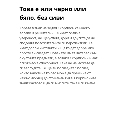
Това е или черно или
бяло, без сиви
Хората в знак на зодия Скорпион са много
волеви и решителни. Те имат голяма
увереност, че ще успеят, дори и другите да не
споделят положителните си перспективи. Те
имат добри инстинкти и ще бъдат добре, ако
просто ги следват. Повечето имат интерес към
окултните предмети, а всички Скорпиони имат
психическа способност. Така че не можете да
ги заблудите. Те ще ви погледнат с поглед,
който наистина бързо може да премине от
нежно любящ до стоманен гняв. Скорпионите
знаят каквото и да си мислите, така или иначе.