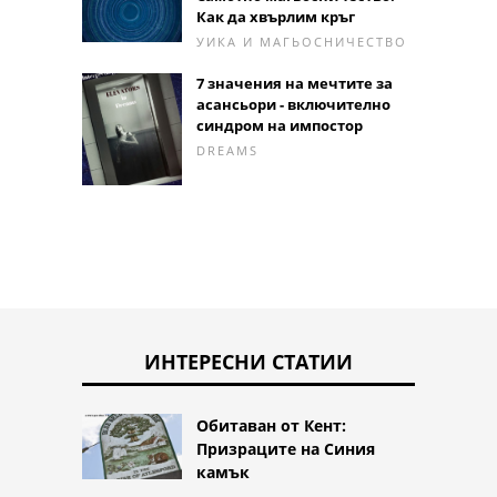
Как да хвърлим кръг
УИКА И МАГЬОСНИЧЕСТВО
7 значения на мечтите за
асансьори - включително
синдром на импостор
DREAMS
ИНТЕРЕСНИ СТАТИИ
Обитаван от Кент:
Призраците на Синия
камък