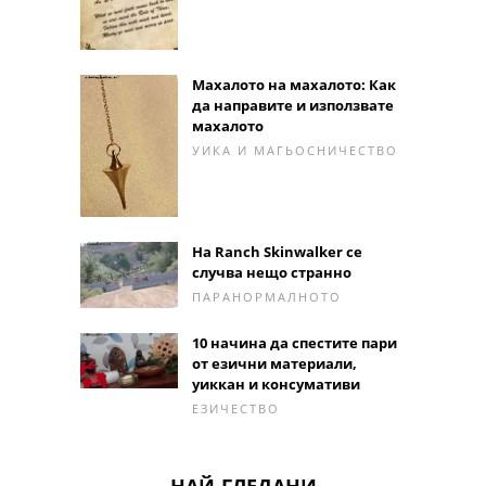
Махалото на махалото: Как
да направите и използвате
махалото
УИКА И МАГЬОСНИЧЕСТВО
На Ranch Skinwalker се
случва нещо странно
ПАРАНОРМАЛНОТО
10 начина да спестите пари
от езични материали,
уиккан и консумативи
ЕЗИЧЕСТВО
НАЙ-ГЛЕДАНИ