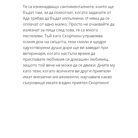
Те са изненадващо сантименталните, които ще
бъдат там, за да помогнат, когато задачите от
Ада трябва да бъдат изпълнени. И няма да се
оплачат от едно малко. Просто не очаквайте да
излезнат за пица след това, те са много
пестеливи. Тъй като Скорпион управлява
осмия дом на смъртта, тези смели и щедри
одухотворени души дори ще ви заведат при
ветеринаря, когато настъпи време да
приспивате любимия си домашен любимец,
защото той вече не може да се движи. Дните му
като тези, когато всичките ви други приятели
имат внезапни ангажименти, научавате какво
съкровище имате в един приятел Скорпион!