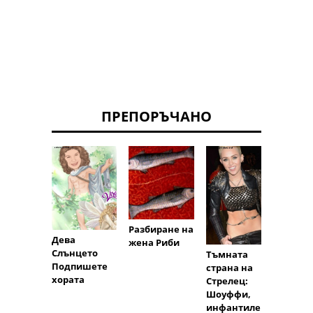
ПРЕПОРЪЧАНО
Описа
знаци
Разбиране на
астро
Дева
жена Риби
: Всич
Слънцето
Тъмната
Водол
Подпишете
страна на
хората
Стрелец:
Шоуффи,
инфантилен,