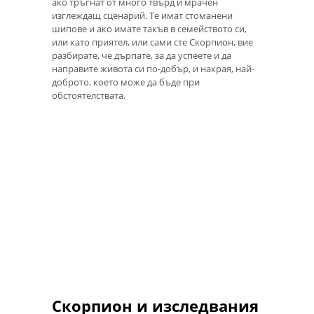
ако тръгнат от много твърд и мрачен
изглеждащ сценарий. Те имат стоманени
шипове и ако имате такъв в семейството си,
или като приятел, или сами сте Скорпион, вие
разбирате, че дърпате, за да успеете и да
направите живота си по-добър, и накрая, най-
доброто, което може да бъде при
обстоятелствата.
Скорпион и изследвания