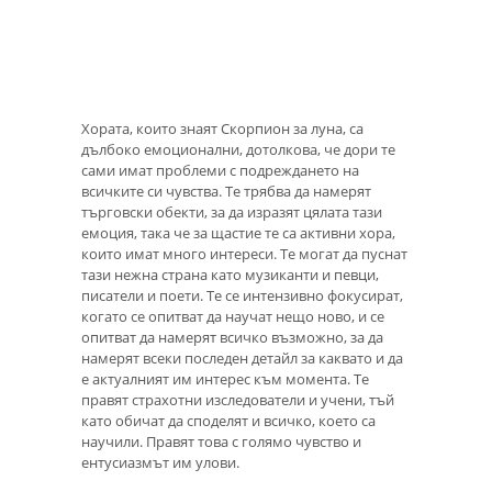
Хората, които знаят Скорпион за луна, са
дълбоко емоционални, дотолкова, че дори те
сами имат проблеми с подреждането на
всичките си чувства. Те трябва да намерят
търговски обекти, за да изразят цялата тази
емоция, така че за щастие те са активни хора,
които имат много интереси. Те могат да пуснат
тази нежна страна като музиканти и певци,
писатели и поети. Те се интензивно фокусират,
когато се опитват да научат нещо ново, и се
опитват да намерят всичко възможно, за да
намерят всеки последен детайл за каквато и да
е актуалният им интерес към момента. Те
правят страхотни изследователи и учени, тъй
като обичат да споделят и всичко, което са
научили. Правят това с голямо чувство и
ентусиазмът им улови.