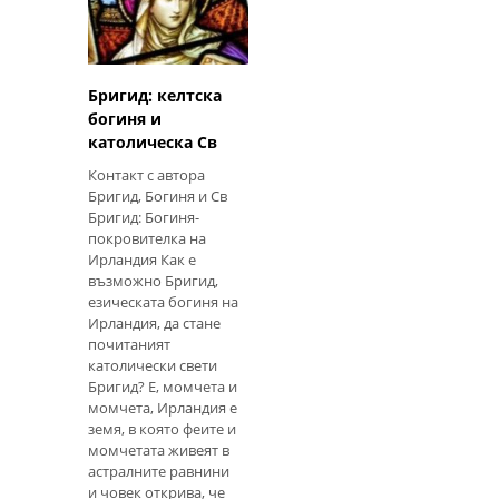
инициацията на
групата, новите
членове ще получат
достъп до този доку
Бригид: келтска
богиня и
католическа Св
Контакт с автора
Бригид, Богиня и Св
Бригид: Богиня-
покровителка на
Ирландия Как е
възможно Бригид,
езическата богиня на
Ирландия, да стане
почитаният
католически свети
Бригид? Е, момчета и
момчета, Ирландия е
земя, в която феите и
момчетата живеят в
астралните равнини
и човек открива, че