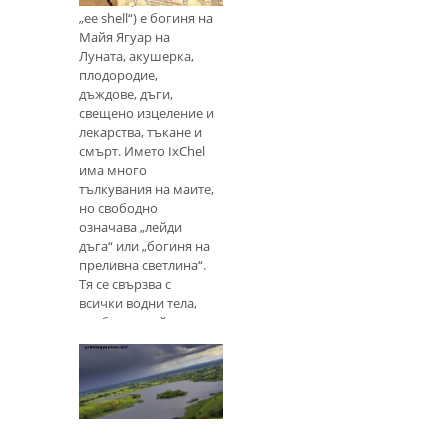
„ee shell“) е богиня на
Майя Ягуар на
Луната, акушерка,
плодородие,
дъждове, дъги,
свещено изцеление и
лекарства, тъкане и
смърт. Името IxChel
има много
тълкувания на маите,
но свободно
означава „лейди
дъга“ или „богиня на
преливна светлина“.
Тя се свързва с
всички водни тела,
особено с райони с
дъждовна или
блестяща светлина,
като водопади, реки,
езера и др. Тя е
богиня на луната и
времето, която