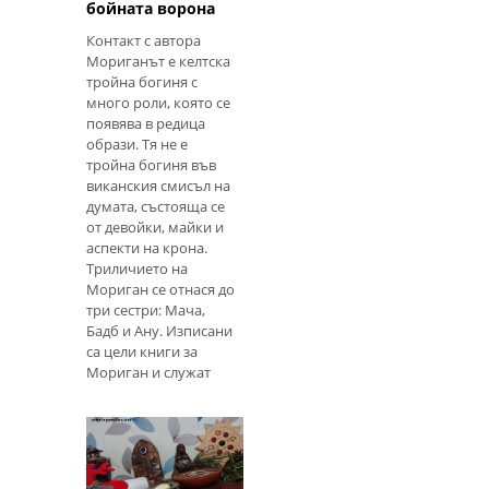
напълно вашите
бойната ворона
(като в моя случай),
Контакт с автора
отнема ис
Мориганът е келтска
тройна богиня с
много роли, която се
появява в редица
образи. Тя не е
тройна богиня във
виканския смисъл на
думата, състояща се
от девойки, майки и
аспекти на крона.
Триличието на
Мориган се отнася до
три сестри: Мача,
Бадб и Ану. Изписани
са цели книги за
Мориган и служат
само за въведение,
така че никога не бих
се занимава