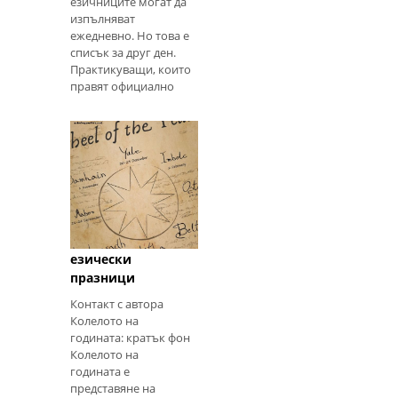
езичниците могат да
изпълняват
ежедневно. Но това е
списък за друг ден.
Практикуващи, които
правят официално
ритуалите трябва да
имат олтар, за да
държат както
практични, така и
символични
предмети. По
Колелото на
годината: осемте
езически
празници
Контакт с автора
Колелото на
годината: кратък фон
Колелото на
годината е
представяне на