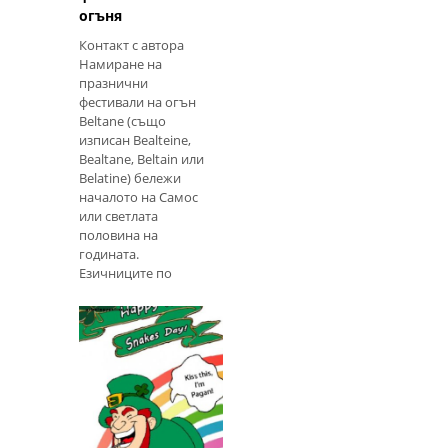
огъня
Контакт с автора
Намиране на
празнични
фестивали на огън
Beltane (също
изписан Bealteine,
Bealtane, Beltain или
Belatine) бележи
началото на Самос
или светлата
половина на
годината.
Езичниците по
цялото Северно
полукълбо се
подготвят за
празниците на
Фестивала на огъня,
включително и аз!
Както при всеки
Всички Ден на
езически празник, аз
змиите: Празник
започвам изследване