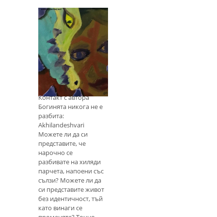
Повечето градове
имат езически или
вещически магазин,
снабден с богата
гама от вещи,
включително
Akhilandeshvari:
кристали, пръчици,
Богинята никога
свещи, карти таро и
тамян. Тези магазини
не е разбита
могат да бъдат
Контакт с автора
чудесен източни
Богинята никога не е
разбита:
Akhilandeshvari
Можете ли да си
представите, че
нарочно се
разбивате на хиляди
парчета, напоени със
сълзи? Можете ли да
си представите живот
без идентичност, тъй
като винаги се
променяте? Точно