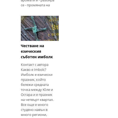
се - промяната на
света около нас.
Листата ще се
променят,
растенията ще
започнат да се
Честване на
езическия
съботен имболк
Контакт с автора
Какво е Imbolc?
Имболк е езически
празник, който
бележи средната
точка между Юле и
Остара и е празник
на четвърт квартал.
Все още е много
студено навън в
много региони,