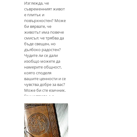
Изглежда, че
съвременният живот
е плитък и
повърхностен? Може
би вярвате, че
животът има повече
смисъл: че трябва да
бъде свещен, но
дълбоко радостен?
Чудите ли се дали
изобщо можете да
намерите общност,
която споделя
вашите ценности и се
чувства добре за вас?
Може би сте езичник.
Езичеството е д