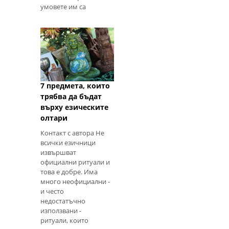
умовете им са
отворени за много
7 предмета, които
трябва да бъдат
върху езическите
олтари
Контакт с автора Не
всички езичници
извършват
официални ритуали и
това е добре. Има
много неофициални -
и често
недостатъчно
използвани -
ритуали, които