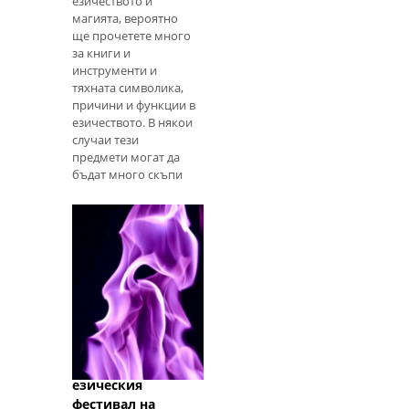
езичеството и
магията, вероятно
ще прочетете много
за книги и
инструменти и
тяхната символика,
причини и функции в
езичеството. В някои
случаи тези
предмети могат да
бъдат много скъпи
или трудно да бъдат
източници, особено
ако не живеете в
голям град или
езически
Ръководство за
начинаещи за
Белтан: Начини за
празнуване на
езическия
фестивал на