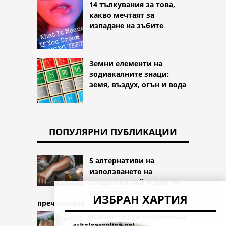
14 тълкувания за това,
какво мечтаят за
изпадане на зъбите
Земни елементи на
зодиакалните знаци:
земя, въздух, огън и вода
ПОПУЛЯРНИ ПУБЛИКАЦИИ
5 алтернативи на
използването на
градински чай и дим за
почистване и
ИЗБРАН ХАРТИЯ
пречистване
Всички черти и признаци