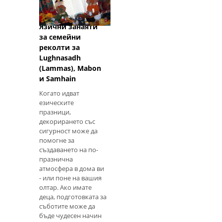
Язични занаяти
за семейни
реколти за
Lughnasadh
(Lammas), Mabon
и Samhain
Когато идват
езическите
празници,
декорирането със
сигурност може да
помогне за
създаването на по-
празнична
атмосфера в дома ви
- или поне на вашия
олтар. Ако имате
деца, подготовката за
съботите може да
бъде чудесен начин