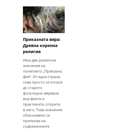
да повишите
ентусиазма и да ги
накарате да се
почувстват част от
тържеството. Най-
добрите декорации,
според мен?
Приказната вяра:
Домашни занаяти!
Древна коренна
Ето някои от
любимите ни есенни
религия
занаяти, които
Има две различни
проникнаха в нашия
значения на
декор на съботния
понятието „Приказна
дом за Lughnasadh,
фея“. От една страна,
Mabon и Samhain.
това просто се отнася
Използвайте ги за
до старото
една събота или ги
фолклорно вярване
оставете през целия
във феите и
сезон на реколта
практиките, открити
в него. Това значение
обикновено се
приписва на
съвременните