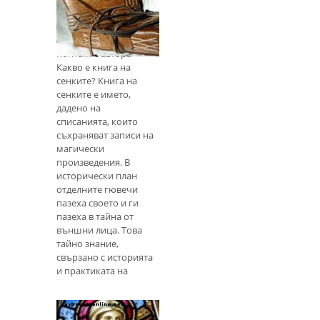
Как да започнете
собствена книга
от сенки
Контакт с автора
Какво е книга на
сенките? Книга на
сенките е името,
дадено на
списанията, които
съхраняват записи на
магически
произведения. В
исторически план
отделните гювечи
пазеха своето и ги
пазеха в тайна от
външни лица. Това
тайно знание,
свързано с историята
и практиката на
определена група, е
и откъде произлиза
името. Като част от