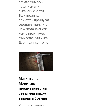
осемте езически
празници или
викански съботи.
Тези празници
почитат и празнуват
сезоните и циклите
на живота за онези,
които практикуват
езичество или Уика.
Дори тези, които не
са от тези духовни
деноминации или
вярвания, признават
тези празници по
различни начини.
Считано от мнозина
за земна религия.
Какви са съботите?
Магията на
Празниците, или
Мориган:
съботите, са представ
проливането на
светлина върху
тъмната богиня
Контакт с автора