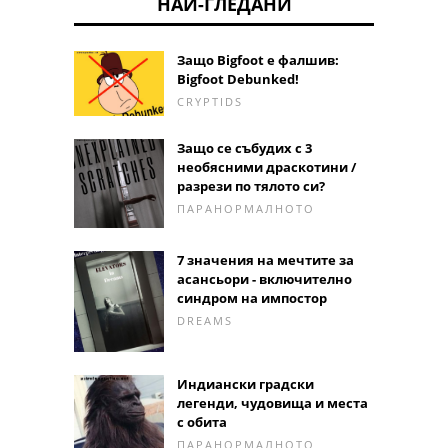
НАЙ-ГЛЕДАНИ
Защо Bigfoot е фалшив:
Bigfoot Debunked!
CRYPTIDS
Защо се събудих с 3
необясними драскотини /
разрези по тялото си?
ПАРАНОРМАЛНОТО
7 значения на мечтите за
асансьори - включително
синдром на импостор
DREAMS
Индиански градски
легенди, чудовища и места
с обита
ПАРАНОРМАЛНОТО