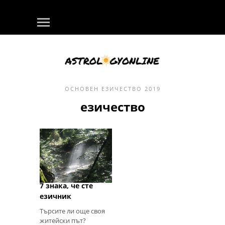
ОСНОВЕН
ЕЗИЧЕСТВО
2019
езичество
7 знака, че сте
езичник
Търсите ли още своя
житейски път?