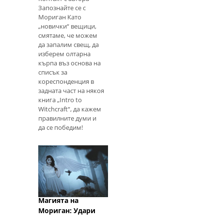
Запознайте се с
Мориган Като
„новички“ вещици,
смятаме, че можем
да запалим свещ, да
изберем олтарна
кърпа въз основа на
списък за
кореспонденция в
задната част на някоя
книга „Intro to
Witchcraft“, да кажем
правилните думи и
да се победим!
Всички наши
основни житейски
проблеми са решени.
За съжаление, но не
работи така.
Реалната промяна,
като проявяването
Магията на
на нов автомобил,
след като сте
Мориган: Удари