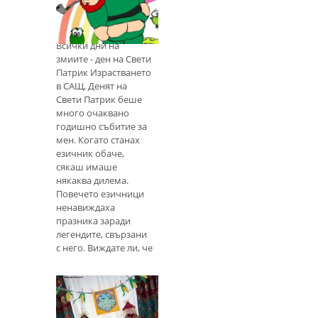
на езическия св.
на историята,
фолклора и
Патрик
заниманията
Всички дни на
няколко седмици
змиите - ден на Свети
преди големия ден.
Патрик Израстването
Тепърва ще намеря
в САЩ, Денят на
един-единствен
Свети Патрик беше
източник, който да
много очаквано
включва всички изб
годишно събитие за
мен. Когато станах
езичник обаче,
сякаш имаше
някаква дилема.
Повечето езичници
ненавиждаха
празника заради
легендите, свързани
с него. Виждате ли, че
Пати е била
кредитирана да
преследва всички
змии извън Ирла