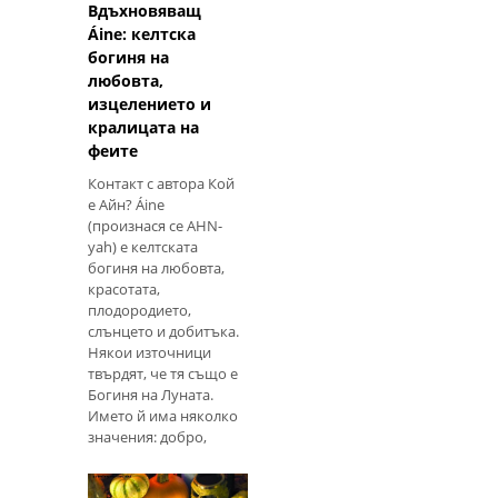
контролира и
Вдъхновяващ
дъждовете и влияе на
Áine: келтска
цялата
богиня на
любовта,
изцелението и
кралицата на
феите
Контакт с автора Кой
е Айн? Áine
(произнася се AHN-
yah) е келтската
богиня на любовта,
красотата,
плодородието,
слънцето и добитъка.
Някои източници
твърдят, че тя също е
Богиня на Луната.
Името й има няколко
значения: добро,
светло, радост,
великолепие,