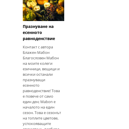
излъчване и слава. Тя
е свързана с лятното
време - лятното
слънцестоене
Празнуване на
есенното
равноденствие
Контакт с автора
Блажен Мабон
Благословен Мабон
на моите колеги
езичници, вещици и
всички останали
празнуващи
есенното
равноденствие! Това
е повече от само
един ден; Mabon е
началото на един
сезон. Това е сезонът
на топлите цветове,
успокояващите
аромати и - разбира