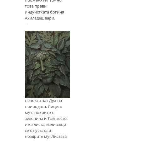
това прави
индуистката богиня
Ахиладешвари.
Ахиландешвари
(произнася се Ah-кил-
лан-деш-вах-рие) е
индуистката богиня
на разбитите сърца,
разбитите души и
прехода. Името
Проучване на
зеленика
Зеленият е бог на
гората. Той
представлява дивия,
непокътнат Дух на
природата. Лицето
му е покрито с
зеленина и Той често
има листа, изливащи
се от устата и
ноздрите му. Листата