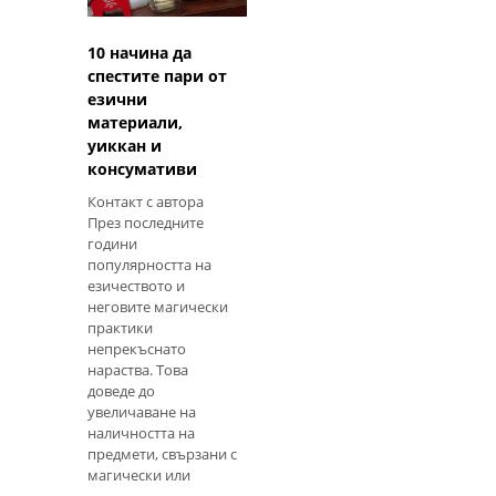
10 начина да
спестите пари от
езични
материали,
уиккан и
консумативи
Контакт с автора
През последните
години
популярността на
езичеството и
неговите магически
практики
непрекъснато
нараства. Това
доведе до
увеличаване на
наличността на
предмети, свързани с
магически или
езически практики.