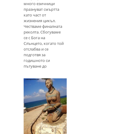
много езичници
празнуват смъртта
като част от
жизнения цикъл.
Честваме финалната
реколта. Сбогуваме
се с Бога на
Слънцето, когато той
отслабва и се
подготвя за
годишното си
пътуване до
подземния свят.
Сбогуваме се с
природ
Проучване на
богинята на
маите IxChel
IxChel (произнася се