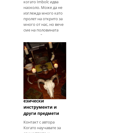
когато Imbolc идва
наоколо. Може да не
изглежда много като
пролет на открито за
много от нас, но вече
сме на половината
път там. Дните
постепенно се
увеличават и
удължават с
настъпването
Съвети за
закупуване и
създаване на
пестеливи
езически
инструменти и
други предмети
Контакт с автора
Когато научавате за