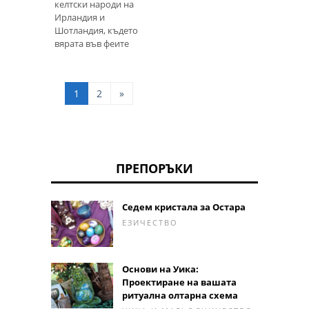
келтски народи на
Ирландия и
Шотландия, където
вярата във феите
оставала дълго в
модерната ера. В
този смисъл тя е
1
2
»
аналогична на други
места, където вярата
в приказни същества
продължи и до наши
дни, като например в
Исландия и дори в
ПРЕПОРЪКИ
някои традиции на
Първоначалните
американски или
Седем кристала за Остара
канадски държави.
ЕЗИЧЕСТВО
Второто значение
намираме в
съвременната нео-
езическ
Основи на Уика:
Проектиране на вашата
ритуална олтарна схема