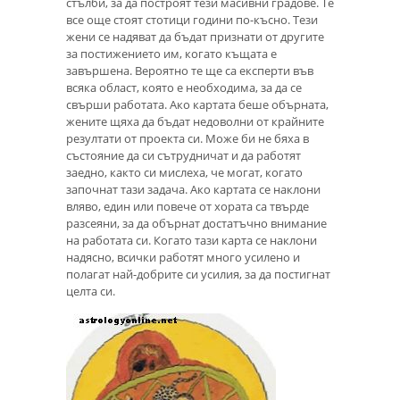
стълби, за да построят тези масивни градове. Те
все още стоят стотици години по-късно. Тези
жени се надяват да бъдат признати от другите
за постижението им, когато къщата е
завършена. Вероятно те ще са експерти във
всяка област, която е необходима, за да се
свърши работата. Ако картата беше обърната,
жените щяха да бъдат недоволни от крайните
резултати от проекта си. Може би не бяха в
състояние да си сътрудничат и да работят
заедно, както си мислеха, че могат, когато
започнат тази задача. Ако картата се наклони
вляво, един или повече от хората са твърде
разсеяни, за да обърнат достатъчно внимание
на работата си. Когато тази карта се наклони
надясно, всички работят много усилено и
полагат най-добрите си усилия, за да постигнат
целта си.