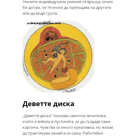
техните индивидуални умения се връща, може
би дотам, че тя може да преподава на другите
или да води група.
Деветте диска
„Деветте диска“ показва самотна лечителка,
която е влязла в пустинята, за да създаде сама
картина. Чувства се много креативна, но желае
да практикува занаята си сама. Работейки