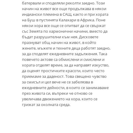
батервали и споделяли реколти заедно. Този
начин на живот все още продължава в някои
индиански племена в САЩ, както и при хората
на Буш в пустинята Калахари в Африка. Поне
някои хора все още се опитват да се свържат
със Земята по хармонични начини, вместо да
бъдат разрушителни към нея. Дисковете
празнуват общ начин на живот, в който
жените, мъжете и техните деца работят заедно,
за да споделят ежедневните задължения. Така
повечето актове са обмислени и смислени и
хората отделят време, за да направят изкуство,
да оценят простичките красоти, които често
приемаме за даденост. Това свещено чувство
за смисъл и цел вече не се забелязва в
ежедневните дейности, в които се занимаваме
през живота си, въпреки че отново се
увеличава движението на хора, които се
грижат за околната среда.