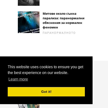
Митове около сънна
парализа: паранормални
обяснения за нормален
феномен
ПАРАНОРМАЛНОТО
This website uses cookies to ensure you get
ИНТЕРЕСНИ СТАТИИ
the best experience on our website.
Learn more
Отшелникът на Таро
Got it!