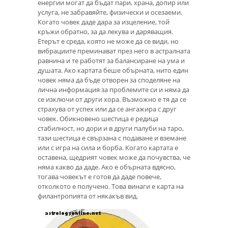
енергии могат да бъдат пари, храна, допир или
услуга, не забравяйте, физически и осезаеми.
Когато човек даде дара за изцеление, той
кръжи обратно, за да лекува и даряващия.
Етерът е среда, която не може да се види, но
вибрациите преминават през него в астралната
равнина и те работят за балансиране на ума и
душата. Ако картата беше обърната, нито един
човек няма да бъде отворен за споделяне на
лична информация за проблемите си и няма да
се изключи от други хора. Възможно е тя да се
страхува от успех или да се ангажира с друг
човек. Обикновено шестица е редица
стабилност, но дори и в други палуби на таро,
тази шестица е свързана с подаване и вземане
или с игра на сила и борба. Когато картата е
оставена, щедрият човек може да почувства, че
няма какво да даде. Ако е обърната вдясно,
тогава човекът е готов да даде повече,
отколкото е получено. Това винаги е карта на
филантропията от някакъв вид.