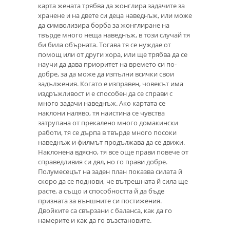
карта жената трябва да жонглира задачите за
хранене и на двете си деца наведнъж, или може
да символизира борба за жонглиране на
твърде много неща наведнъж, в този случай тя
би била обърната. Тогава тя се нуждае от
помощ или от други хора, или ще трябва да се
научи да дава приоритет на времето си по-
добре, за да може да изпълни всички свои
задължения. Когато е изправен, човекът има
издръжливост и е способен да се справи с
много задачи наведнъж. Ако картата се
наклони наляво, тя наистина се чувства
затрупана от прекалено много домакински
работи, тя се дърпа в твърде много посоки
наведнъж и филмът продължава да се движи.
Наклонена вдясно, тя все още прави повече от
справедливия си дял, но го прави добре.
Полумесецът на заден план показва силата й
скоро да се поднови, че вътрешната й сила ще
расте, а също и способността й да бъде
призната за външните си постижения.
Двойките са свързани с баланса, как да го
намерите и как да го възстановите.