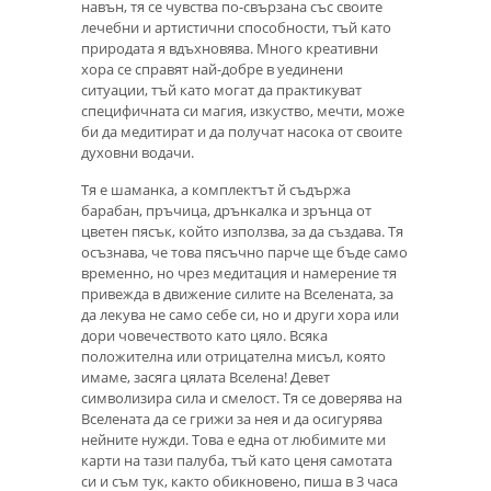
навън, тя се чувства по-свързана със своите
лечебни и артистични способности, тъй като
природата я вдъхновява. Много креативни
хора се справят най-добре в уединени
ситуации, тъй като могат да практикуват
специфичната си магия, изкуство, мечти, може
би да медитират и да получат насока от своите
духовни водачи.
Тя е шаманка, а комплектът й съдържа
барабан, пръчица, дрънкалка и зрънца от
цветен пясък, който използва, за да създава. Тя
осъзнава, че това пясъчно парче ще бъде само
временно, но чрез медитация и намерение тя
привежда в движение силите на Вселената, за
да лекува не само себе си, но и други хора или
дори човечеството като цяло. Всяка
положителна или отрицателна мисъл, която
имаме, засяга цялата Вселена! Девет
символизира сила и смелост. Тя се доверява на
Вселената да се грижи за нея и да осигурява
нейните нужди. Това е една от любимите ми
карти на тази палуба, тъй като ценя самотата
си и съм тук, както обикновено, пиша в 3 часа