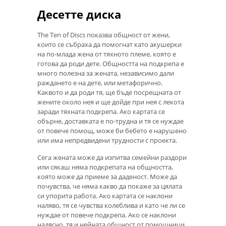
Десетте диска
The Ten of Discs показва общност от жени,
които се събраха да помогнат като акушерки
на по-млада жена от тяхното племе, която е
готова да роди дете. Общността на подкрепа е
много полезна за жената, независимо дали
раждането е на дете, или метафорично.
Каквото и да роди тя, ще бъде посрещната от
жените около нея и ще дойде при нея с лекота
заради тяхната подкрепа. Ако картата се
обърне, доставката е по-трудна и тя се нуждае
от повече помощ, може би бебето е нарушено
или има непредвидени трудности с проекта.
Сега жената може да изпитва семейни раздори
или сякаш няма подкрепата на общността,
която може да приеме за даденост. Може да
почувства, че няма какво да покаже за цялата
си упорита работа. Ако картата се наклони
наляво, тя се чувства колеблива и като че ли се
нуждае от повече подкрепа. Ако се наклони
надясно, тя и нейната общност от помощници