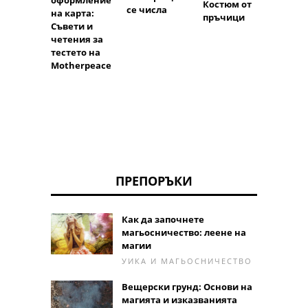
оформление
Костюм от
се числа
на карта:
пръчици
Съвети и
четения за
тестето на
Motherpeace
ПРЕПОРЪКИ
Как да започнете
магьосничество: леене на
магии
УИКА И МАГЬОСНИЧЕСТВО
Вещерски грунд: Основи на
магията и изказванията