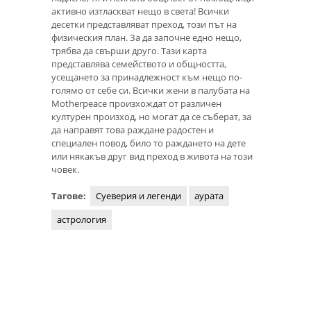
активно изтласкват нещо в света! Всички
десетки представляват преход, този път на
физическия план. За да започне едно нещо,
трябва да свърши друго. Тази карта
представлява семейството и общността,
усещането за принадлежност към нещо по-
голямо от себе си. Всички жени в палубата на
Motherpeace произхождат от различен
културен произход, но могат да се съберат, за
да направят това раждане радостен и
специален повод, било то раждането на дете
или някакъв друг вид преход в живота на този
човек.
Тагове:
Суеверия и легенди
аурата
астрология