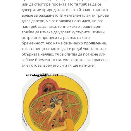
или да стартира проекта. Но тя трябва да се
довери, че природата и тялото й знаят точното
време за раждането. В ментален план тя трябва
да се довери, че се появява нова идея, но все
пак трябва да чака, точно както градинарят
трябва да изчака да узреят културите. Всички
вътрешни процеси на растеж са като
бременност. Ако няма физическо проявление,
тогава нищо не може да се роди! Ако картата е
обърната наляво, тя се опитва да потисне или
забави бременността. Ако картата е изправена,
тя е готова, времето си и тя ще натисне!