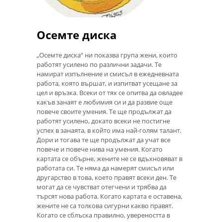
Осемте диска
„Осемте диска“ ни показва група жени, които
работят усилено по различни задачи. Те
намират изпълнение и смисъл в ежедневната
работа, която вършат, и изпитват усещане за
цел и връзка. Всеки от тях се опитва да овладее
какъв занаят е любимия си и да развие още
повече своите умения. Те ще продължат да
работят усилено, докато всеки не постигне
успех в занаята, в който има най-голям талант.
Дори и тогава те ще продължат да учат все
повече и повече нива на умения. Когато
картата се обърне, жените не се вдъхновяват в
работата си. Те няма да намерят смисъл или
другарство в това, което правят всеки ден. Те
могат да се чувстват отегчени и трябва да
търсят нова работа. Когато картата е оставена,
жените не са толкова сигурни какво правят.
Когато се сблъска правилно, увереността в