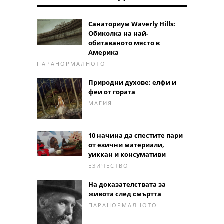
Санаториум Waverly Hills:
Обиколка на най-
обитаваното място в
Америка
ПАРАНОРМАЛНОТО
Природни духове: елфи и
феи от гората
МАГИЯ
10 начина да спестите пари
от езични материали,
уиккан и консумативи
ЕЗИЧЕСТВО
На доказателствата за
живота след смъртта
ПАРАНОРМАЛНОТО