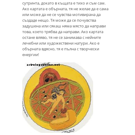
сутринта, докато в къщата е тихо и съм сам.
Ако картата е обърната, тя не желае да е сама
или може да не се чувства мотивирана да
създаде нещо. Тя може да се почувства
задушена или сякаш няма място да направи
това, което трябва да направи. Ако картата
остане вляво, тя не се занимава с нейните
лечебни или художествени натури. Ако е
обърната вдясно, тя е пълна с творчески
енергии!