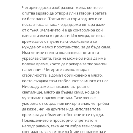
Четирите диска изобразяват жена, която се
опитва здраво да отвори или затвори вратата
си безопасно. Топъл огън гори зад нея и се
поставя скала, така че да държи вятъра далеч
от огъня. Желанието й е да контролира кой
влиза и излиза от дома си. Изглежда, че иска
време да се отпусне на спокойствие и се
нуждае от малко пространство, за да бъде сама.
Има четири стенни окачвания, с които тя
украсява стаята, така че може би иска да има
повече време, което да прекара за творчески
начинания. Четирите символизират
стабилността, а домът обикновено е място,
което създава тази стабилност за много от нас.
Ние жадуваме за някакво вътрешно
светилище, място да бъдем сами, но да се
чувстваме подслонени там. Тази жена е
уморена от социалния вихър и знае, че трябва
да каже „не“ на другите и да използва това
време, за да обмисли собствените си нужди.
Помещението е просторно, спретнато и
неподправено, така че тя избра тази среда
специално, за да може да бъде неподвижна и