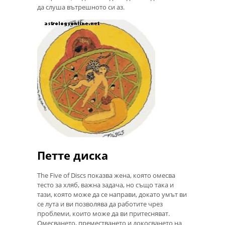
да слуша вътрешното си аз.
Петте диска
The Five of Discs показва жена, която омесва
тесто за хляб, важна задача, но също така и
тази, която може да се направи, докато умът ви
се лута и ви позволява да работите чрез
проблеми, които може да ви притесняват.
Омесването, преместването и докосването на