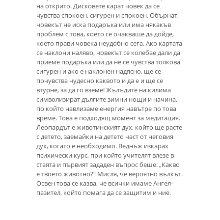
на открито. Дисковете карат човек да се
чувства спокоен, сигурен и спокоен. Обърнат,
човекът не иска подаръка или има някакъв
проблем с това, което се очакваше да дойде,
което прави човека неудобно сега. Ако картата
се наклони наляво, човекът се колебае дали да
приеме подаръка или да не се чувства толкова
сигурен и ако е наклонен надясно, ще се
почувства чудесно каквото и да е и ще се
втурне, за да го вземе! Жълъдите на килима
символизират дългите зимни нощи и начина,
по който навлизаме енергия навътре по това
време. Това е подходящ момент за медитация.
Леопардът е животинският дух, който ще расте
с детето, заемайки на детето част от неговия
дух, когато е необходимо. Веднъж изкарах
психически курс, при който учителят влезе в
стаята и първият зададен въпрос беше: „Какво
е твоето животно?“ Мисля, че вероятно вълкът.
Освен това се казва, че всички имаме Ангел-
пазител, който помага да се защитим и ние.