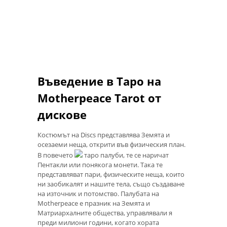
Въведение в Таро на
Motherpeace Tarot от
дискове
Костюмът на Discs представлява Земята и
осезаеми неща, открити във физическия план.
В повечето
таро палуби, те се наричат ​​
Пентакли или понякога монети. Така те
представляват пари, физическите неща, които
ни заобикалят и нашите тела, също създаване
на източник и потомство. Палубата на
Motherpeace е празник на Земята и
Матриархалните общества, управлявали я
преди милиони години, когато хората