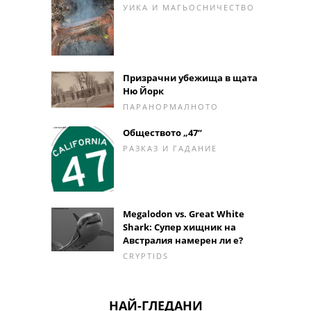
УИКА И МАГЬОСНИЧЕСТВО
Призрачни убежища в щата
Ню Йорк
ПАРАНОРМАЛНОТО
Обществото „47“
РАЗКАЗ И ГАДАНИЕ
Megalodon vs. Great White
Shark: Супер хищник на
Австралия намерен ли е?
CRYPTIDS
НАЙ-ГЛЕДАНИ