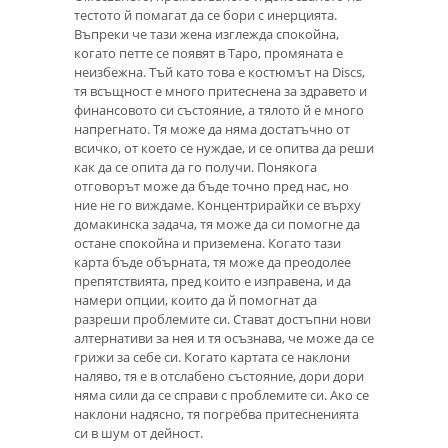
тестото й помагат да се бори с инерцията.
Въпреки че тази жена изглежда спокойна,
когато петте се появят в Таро, промяната е
неизбежна. Тъй като това е костюмът на Discs,
тя всъщност е много притеснена за здравето и
финансовото си състояние, а тялото й е много
напрегнато. Тя може да няма достатъчно от
всичко, от което се нуждае, и се опитва да реши
как да се опита да го получи. Понякога
отговорът може да бъде точно пред нас, но
ние не го виждаме. Концентрирайки се върху
домакинска задача, тя може да си помогне да
остане спокойна и приземена. Когато тази
карта бъде обърната, тя може да преодолее
препятствията, пред които е изправена, и да
намери опции, които да й помогнат да
разреши проблемите си. Стават достъпни нови
алтернативи за нея и тя осъзнава, че може да се
грижи за себе си. Когато картата се наклони
наляво, тя е в отслабено състояние, дори дори
няма сили да се справи с проблемите си. Ако се
наклони надясно, тя погребва притесненията
си в шум от дейност.