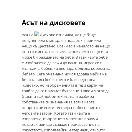
Асът на дисковете
Аса на
Дискове означава, че ще бъде
получен или отхвърлен подарък, пари или
нещо съществено. Всеки ас е началото на нещо
ново в живота ви, в случая осезаемо нещо или
може би раждането на бебе. В тази карта бебе
е изобразено да лежи до камина, играе се с
жълъди, а бебешки леопард облизва корема на
бебето. Сега очевидно никоя здрава майка не
би оставила бебе, което е близо до това
животно, но изображенията в тези карти не
трябва да се приемат буквално. Някои могат да
бъдат и най-добрите читатели разбират
собствените си значения за всяка карта,
въпреки че всеки тест идва с обяснение от
неговите автори. Когато тази карта е
изправена, въпросният човек ще получи
подарък или ще създаде произведение на
изкуството, използвайки материали, открити