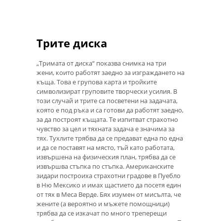
Трите диска
„Тримата от диска“ показва снимка на три
жени, които работят заедно за изграждането на
къща. Това е групова карта и тройките
символизират груповите творчески усилия. В
този случай и трите са посветени на задачата,
която е под ръка и са готови да работят заедно,
за да построят къщата. Те изпитват страхотно
чувство за цел и тяхната задача е значима за
тях. Тухлите трябва да се предават една по една
и да се поставят на място, тъй като работата,
извършена на физическия план, трябва да се
извършва стъпка по стъпка. Американските
зидари построиха страхотни градове в Пуебло
в Ню Мексико и имах щастието да посетя един
от тях в Меса Верде. Бях изумен от мисълта, че
жените (а вероятно и мъжете помощници)
трябва да се изкачат по много треперещи