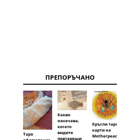
ПРЕПОРЪЧАНО
Той
Какво
изнев
означава,
ли? Т
Кръгли таро
когато
разпр
карти на
видите
Таро
ение
Motherpeace
повтарящи