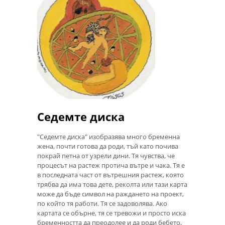
Седемте диска
"Седемте диска" изобразява много бременна
жена, почти готова да роди, тъй като почива
покрай петна от узрели дини. Тя чувства, че
процесът на растеж протича вътре и чака. Тя е
в последната част от вътрешния растеж, която
трябва да има това дете, реколта или тази карта
може да бъде символ на раждането на проект,
по който тя работи. Тя се задоволява. Ако
картата се обърне, тя се тревожи и просто иска
бременността да преодолее и да роди бебето,