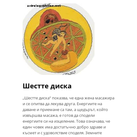
Шестте диска
„Шестте диска“ показва, че една жена масажира
и се опитва да лекува друга. Енергиите на
даване и приемане са там, а щедърът, който
извършва масажа, е готов да сподели
енергиите си на изцеление. Това означава, че
един човек има достатъчно добро здраве и
късмет и с удоволствие споделя. Земните