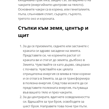
чакрите (енергийните центрове на тялото).
Основните чакри са в корена, или гениталиите,
пъпа, слънчевия сплит, сърцето, гърлото,
третото око и короната.
Стъпки към земя, център и
щит
За да се приземите, седнете или застанете с
краката си здраво засадени на земята.
Представете си, че корените растат от
краката ви и стигат до земята, дълбоко в
Земята. Чувствайте се като дърво, свързано
с почвата. Чувствайте как цялата
отрицателна енергия се влива в тези корени
и се отлага в Земята, за да се трансформира
в полезна енергия. След това можете да си
представите полезната енергия, пътуваща
във вашето тяло и през чакрите.
За да центрирате, вдигнете осведомеността
си. Вдишайте за три броя, освободете за
шест броя. Направете това поне три пъти.