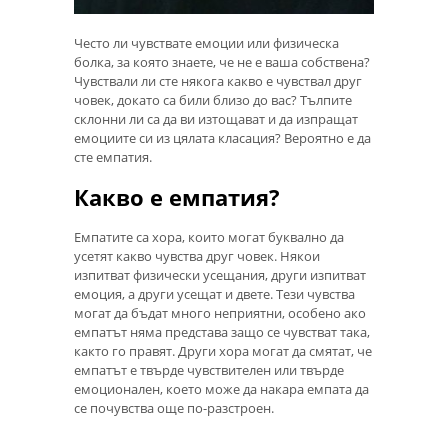
Често ли чувствате емоции или физическа
болка, за която знаете, че не е ваша собствена?
Чувствали ли сте някога какво е чувствал друг
човек, докато са били близо до вас? Тълпите
склонни ли са да ви изтощават и да изпращат
емоциите си из цялата класация? Вероятно е да
сте емпатия.
Какво е емпатия?
Емпатите са хора, които могат буквално да
усетят какво чувства друг човек. Някои
изпитват физически усещания, други изпитват
емоция, а други усещат и двете. Тези чувства
могат да бъдат много неприятни, особено ако
емпатът няма представа защо се чувстват така,
както го правят. Други хора могат да смятат, че
емпатът е твърде чувствителен или твърде
емоционален, което може да накара емпата да
се почувства още по-разстроен.