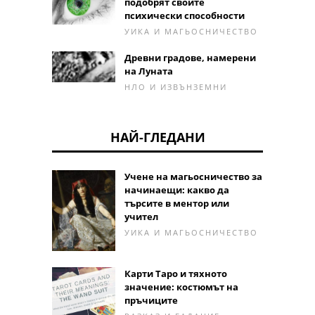
подобрят своите
психически способности
УИКА И МАГЬОСНИЧЕСТВО
Древни градове, намерени
на Луната
НЛО И ИЗВЪНЗЕМНИ
НАЙ-ГЛЕДАНИ
Учене на магьосничество за
начинаещи: какво да
търсите в ментор или
учител
УИКА И МАГЬОСНИЧЕСТВО
Карти Таро и тяхното
значение: костюмът на
пръчиците