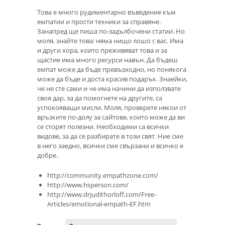
Това е много рудиментарно въведение към
емпатии и прости техники за справяне.
Занапред ще пиша по-задълбочени статии. Но
моля, знайте това: няма нищо лошо с вас. Има
и други хора, които преживяват това и за
щастие има много ресурси навън. Да бъдеш
емпат може да бъде превъзходно, но понякога
може да бъде и доста красив подарък. Знаейки,
че не сте сами и че има начини да използвате
своя дар, за да помогнете на другите, са
успокояващи мисли. Моля, проверете някои от
връзките по-долу за сайтове, които може да ви
се сторят полезни. Необходими са всички
видове, за да се разбирате в този свят. Ние сме
в него заедно, всички сме свързани и всичко е
добре.
http://community.empathzone.com/
http://www.hsperson.com/
http://www.drjudithorloff.com/Free-
Articles/emotional-empath-EF.htm