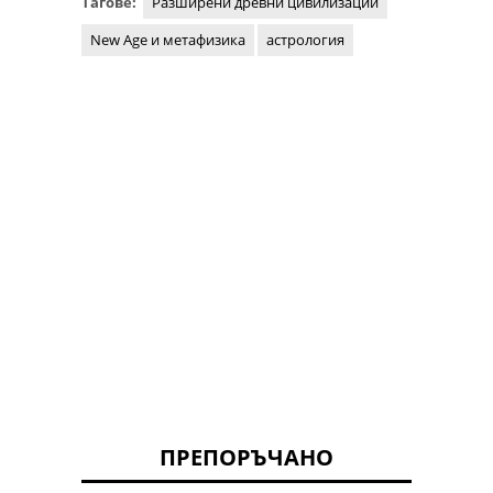
Тагове:
Разширени древни цивилизации
New Age и метафизика
астрология
ПРЕПОРЪЧАНО