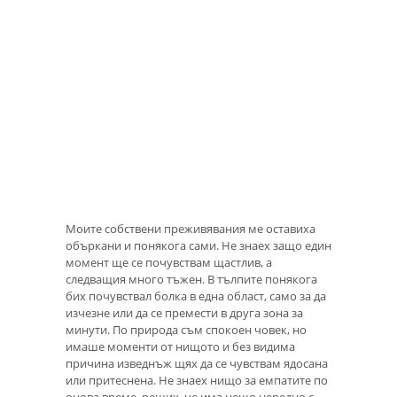
Моите собствени преживявания ме оставиха
объркани и понякога сами. Не знаех защо един
момент ще се почувствам щастлив, а
следващия много тъжен. В тълпите понякога
бих почувствал болка в една област, само за да
изчезне или да се премести в друга зона за
минути. По природа съм спокоен човек, но
имаше моменти от нищото и без видима
причина изведнъж щях да се чувствам ядосана
или притеснена. Не знаех нищо за емпатите по
онова време, реших, че има нещо нередно с