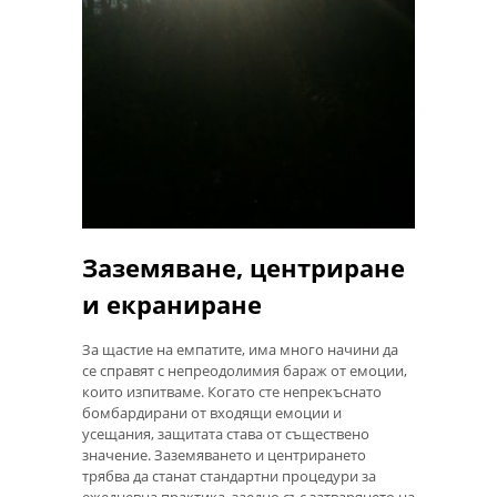
Заземяване, центриране
и екраниране
За щастие на емпатите, има много начини да
се справят с непреодолимия бараж от емоции,
които изпитваме. Когато сте непрекъснато
бомбардирани от входящи емоции и
усещания, защитата става от съществено
значение. Заземяването и центрирането
трябва да станат стандартни процедури за
ежедневна практика, заедно със затварянето на