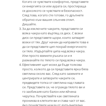
Когато се чувствате комфортно, представете
си енергията си или аурата си, простираща
се доколкото се чувствате в безопасност.
След това, когато сте готови, го дръпнете
обратно към вашия слънчев сплит.
Дишайте.
За да изключите чакрите, представете си
всяка чакра като въртящ се диск. С всеки
диск си представете щори, които затварят
всеки от тях. Друг начин да направите това е
да си представите цип покрай енергичното
си тяло. Издърпайте ципа над всяка чакра.
Или просто вземете ръката си и я
размахайте по тялото си пред всяка чакра.
Ефективният щит може да бъде толкова
просто, колкото да си представите ярка бяла
светлина около вас. След като заземете и
центрирате и затворите чакрите си,
предвидете топка от светлина над главата
си. Представете си, че огражда тялото ви и
го заобикаля като балон или яйчена
черупка. Почувствайте как светлината
прониква в клетките ви и става част от вас.
Ако почувствате нужда от допълнителна