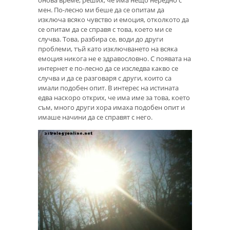
мен. По-лесно ми беше да се опитам да
изключа всяко чувство и емоция, отколкото да
се опитам да се справя с това, което ми се
случва. Това, разбира се, води до други
проблеми, тъй като изключването на всяка
емоция никога не е здравословно. С появата на
интернет е по-лесно да се изследва какво се
случва и да се разговаря с други, които са
имали подобен опит. В интерес на истината
едва наскоро открих, че има име за това, което
съм, много други хора имаха подобен опит и
имаше начини да се справят с него.