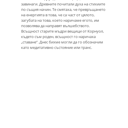
завинаги. Древните почитали духа на стихиите
по същия начин. Те смятаха, че превръщането
на енергията в това, че са част от цялото,
загубата на това, което наричаме егото, им
позволява да направят вълшебството.
Всъщност старите мъдри вещици от Корнуол,
където съм роден, всъщност го наричаха
„ставане“. Днес бихме могли да го обозначим
като медитативно състояние или транс.