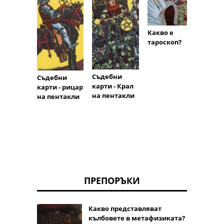
Псих
Какво е
прегле
тароскоп?
пробл
Мари
среде
Съдебни
Съдебни
карти - Крал
карти - рицар
на пентакли
на пентакли
ПРЕПОРЪКИ
Какво представляват
кълбовете в метафизиката?