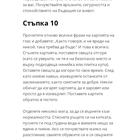
за вас. Почувствайте връзките, сигурността и
спокойствието на бъдещия си живот.
Стъпка 10
Прочетете отново всички фрази на хартията на
глас и добавете: „Както говоря, и не вреди на
никой, така трябва да бъде.“ И това е всичко.
Сгънете хартията, поставете свещта отгоре
(като се уверите, че тя е на безопасно място и
върху подходяща чинийка или плитка купа).
Оставете свещта да изгори по свое време. След
като излезе навън, изхвърлете останките от
заклинанието, както сметнете за добре. Някои
обичат да изгарят хартията, да я заровят или
просто да я изхвърлят. Поставете картите
обратно в тестето.
Отделете няколко мига, за да се върнете към
нормалността. Стиснете ръцете си на китката,
пуснете ги под студена вода и вземете нещо за
ядене и пиене. Ако се почувствате малко на
разстояние, свалете обувките си и се свържете