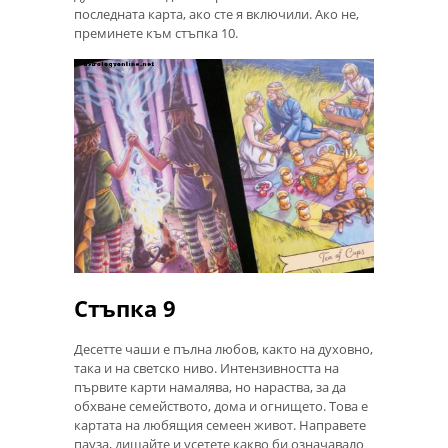
последната карта, ако сте я включили. Ако не,
преминете към стъпка 10.
Стъпка 9
Десетте чаши е пълна любов, както на духовно,
така и на светско ниво. Интензивността на
първите карти намалява, но нараства, за да
обхване семейството, дома и огнището. Това е
картата на любящия семеен живот. Направете
пауза, дишайте и усетете какво би означавало