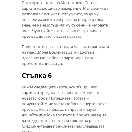
Погледни картата на Магьосника. Това е
картата на мощното намерение. Магьосникът
разполага с всички инструменти, за да му
позволи да движи енергия, но въпреки това
знае, че най-могъщият му съюзник е неговата
воля. Чувствайте как тази сила се увеличава
през вас, докато гледате картата.
Прочетете израза в горната част на страницата
на глас: „Моля Вселената да ми достави
идеалния ми любовен партньор“. Сега
прочетете списъка си.
Стъпка 6
Вижте следващата карта, Ace of Cup. Тази
картичка представлява чистата емоция от
новата любов. Погледнете картата и
почувствайте, че чиста любовна енергия тече
през вас. Ако трябва да направите пауза,
дишайте дълбоко три пъти и бройте назад, за
да поддържате своето състояние на релакс.
След минута-две преминете към следващата
стъпка.