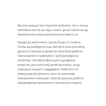
Весела среща! Ако търсите любовта, тук е лесна
любовна магия за таро, която да ви помогне да
привлечете нова романтика в живота си.
Преди да започнете, ще ви бъде от голяма
полза да разберете как магията (или магията,
докато я пишем в занаята) наистина работи.
Заклинание е сравнимо с ритуализирана
молитва. Неговата функция е да движи
енергия, да я насочва целенасочено, за да
извърши нашето наддаване. Работата се
извършва вътрешно, като се използва
намерение и емоция. Тази вътрешна работа
предизвиква промени от външната страна.