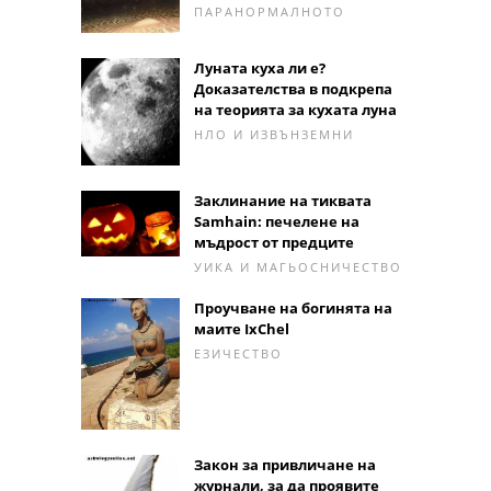
ПАРАНОРМАЛНОТО
Луната куха ли е?
Доказателства в подкрепа
на теорията за кухата луна
НЛО И ИЗВЪНЗЕМНИ
Заклинание на тиквата
Samhain: печелене на
мъдрост от предците
УИКА И МАГЬОСНИЧЕСТВО
Проучване на богинята на
маите IxChel
ЕЗИЧЕСТВО
Закон за привличане на
журнали, за да проявите