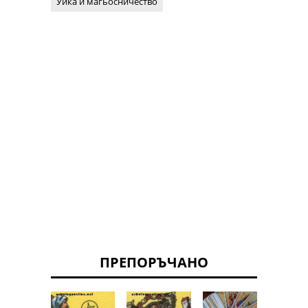
Уика и магьосничество
ПРЕПОРЪЧАНО