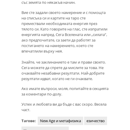
със земята по някакъв начин.
Вие сте задали своето намерение и с помощта
на списъка си и картите на таро сте
премествали необходимата енергия през
тялото си. Като говорите на глас, сте изпратили
енергията напред. Сега Вселената или „силата“,
ако предпочитате, са заети да работят за
постигането на намерението, което сте
впечатлили върху нея.
Знайте, че заклинанието е там и прави своето.
Сега можете да спрете да мислите за това. Не
очаквайте незабавни резултати. Най-добрите
резултати идват, когато не ги очаквате.
Ако имате въпроси, моля, попитайте в секцията
за коментари по-долу.
Успех и любовта ви да бъде с вас скоро. Весела
част.
Тагове:
New Age и метафизика
езичество