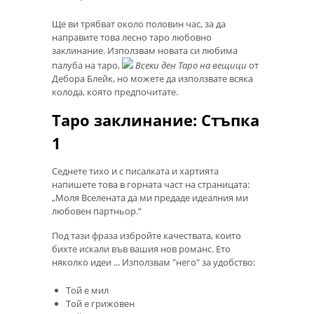
Ще ви трябват около половин час, за да
направите това лесно таро любовно
заклинание. Използвам новата си любима
палуба на таро,
Всеки ден Таро на вещици
от
Дебора Блейк, но можете да използвате всяка
колода, която предпочитате.
Таро заклинание: Стъпка
1
Седнете тихо и с писалката и хартията
напишете това в горната част на страницата:
„Моля Вселената да ми предаде идеалния ми
любовен партньор.“
Под тази фраза избройте качествата, които
бихте искали във вашия нов романс. Ето
няколко идеи ... Използвам "него" за удобство:
Той е мил
Той е грижовен