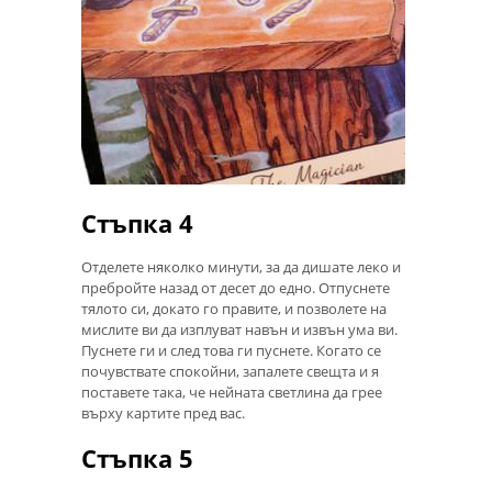
Стъпка 4
Отделете няколко минути, за да дишате леко и
пребройте назад от десет до едно. Отпуснете
тялото си, докато го правите, и позволете на
мислите ви да изплуват навън и извън ума ви.
Пуснете ги и след това ги пуснете. Когато се
почувствате спокойни, запалете свещта и я
поставете така, че нейната светлина да грее
върху картите пред вас.
Стъпка 5