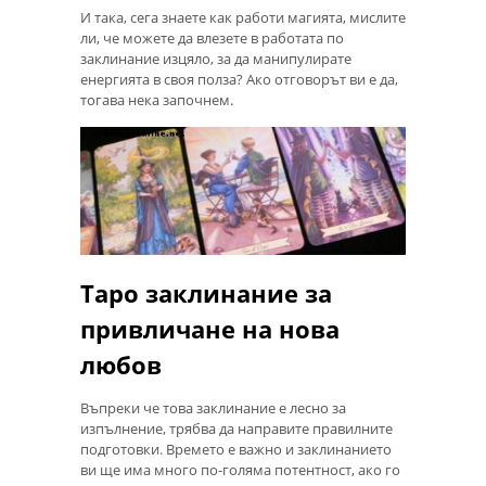
И така, сега знаете как работи магията, мислите
ли, че можете да влезете в работата по
заклинание изцяло, за да манипулирате
енергията в своя полза? Ако отговорът ви е да,
тогава нека започнем.
Таро заклинание за
привличане на нова
любов
Въпреки че това заклинание е лесно за
изпълнение, трябва да направите правилните
подготовки. Времето е важно и заклинанието
ви ще има много по-голяма потентност, ако го