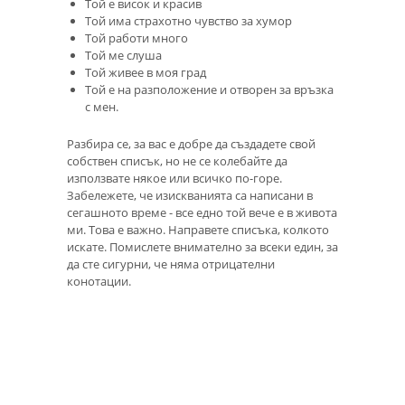
Той е висок и красив
Той има страхотно чувство за хумор
Той работи много
Той ме слуша
Той живее в моя град
Той е на разположение и отворен за връзка
с мен.
Разбира се, за вас е добре да създадете свой
собствен списък, но не се колебайте да
използвате някое или всичко по-горе.
Забележете, че изискванията са написани в
сегашното време - все едно той вече е в живота
ми. Това е важно. Направете списъка, колкото
искате. Помислете внимателно за всеки един, за
да сте сигурни, че няма отрицателни
конотации.