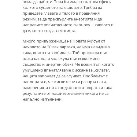
няма да работи. Това би имало толкова ефект,
колкото сушенето на съдовете. Трябва да
приведете главата и тялото в правилния
режим, за да прехвърлите енергията и да
направите впечатлението си върху ... каквото и
да е, което създава магията.
Много привърженици на Новата Мисъл от
началото на 20 век вярваха, че има невидима
сила, която ни заобикаля. Той прониква във
всяка клетка и молекула във всяко живо
същество и инертен обект. Че всеки път, когато
умишлено впечатляваме с искане за „силата“,
нещата започват да се случват. Проблемът с
нас хората е, че мислите ни са разпръснати,
намеренията ни са подкопани от вярата и така
резултатите от нашите желания никога не са
напълно изпълнени.