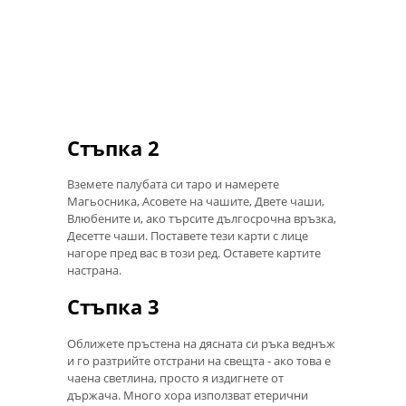
Стъпка 2
Вземете палубата си таро и намерете
Магьосника, Асовете на чашите, Двете чаши,
Влюбените и, ако търсите дългосрочна връзка,
Десетте чаши. Поставете тези карти с лице
нагоре пред вас в този ред. Оставете картите
настрана.
Стъпка 3
Оближете пръстена на дясната си ръка веднъж
и го разтрийте отстрани на свещта - ако това е
чаена светлина, просто я издигнете от
държача. Много хора използват етерични