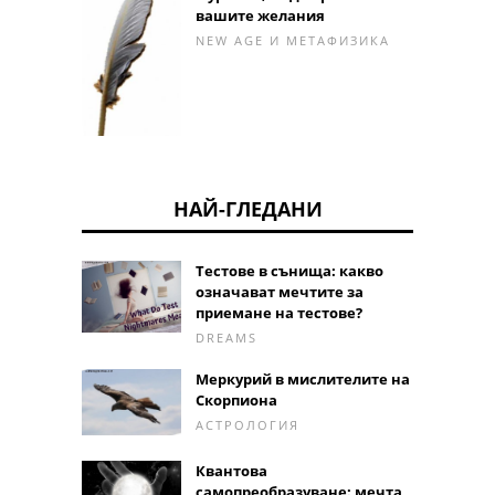
вашите желания
NEW AGE И МЕТАФИЗИКА
НАЙ-ГЛЕДАНИ
Тестове в сънища: какво
означават мечтите за
приемане на тестове?
DREAMS
Меркурий в мислителите на
Скорпиона
АСТРОЛОГИЯ
Квантова
самопреобразуване: мечта