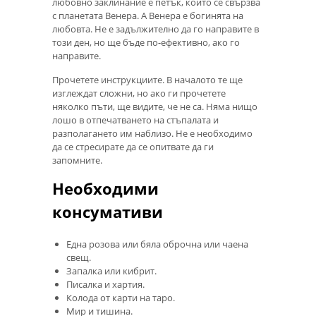
любовно заклинание е петък, който се свързва
с планетата Венера. А Венера е богинята на
любовта. Не е задължително да го направите в
този ден, но ще бъде по-ефективно, ако го
направите.
Прочетете инструкциите. В началото те ще
изглеждат сложни, но ако ги прочетете
няколко пъти, ще видите, че не са. Няма нищо
лошо в отпечатването на стъпалата и
разполагането им наблизо. Не е необходимо
да се стресирате да се опитвате да ги
запомните.
Необходими
консумативи
Една розова или бяла оброчна или чаена
свещ.
Запалка или кибрит.
Писалка и хартия.
Колода от карти на таро.
Мир и тишина.