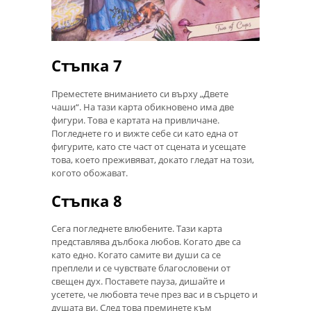
Стъпка 7
Преместете вниманието си върху „Двете
чаши“. На тази карта обикновено има две
фигури. Това е картата на привличане.
Погледнете го и вижте себе си като една от
фигурите, като сте част от сцената и усещате
това, което преживяват, докато гледат на този,
когото обожават.
Стъпка 8
Сега погледнете влюбените. Тази карта
представлява дълбока любов. Когато две са
като едно. Когато самите ви души са се
преплели и се чувствате благословени от
свещен дух. Поставете пауза, дишайте и
усетете, че любовта тече през вас и в сърцето и
душата ви. След това преминете към