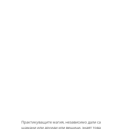
Практикуващите магия, независимо дали са
шамани или друиди или вещици, знаят това