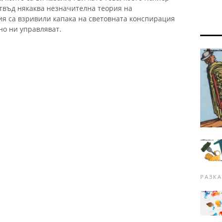
отвъд някаква незначителна теория на
я са взривили капака на световната конспирация
но ни управляват.
РАЗКА