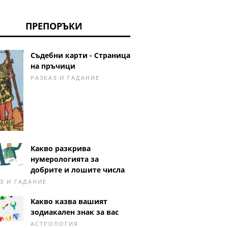
ПРЕПОРЪКИ
Съдебни карти - Страница
на пръчици
РАЗКАЗ И ГАДАНИЕ
Какво разкрива
нумерологията за
добрите и лошите числа
З И ГАДАНИЕ
Какво казва вашият
зодиакален знак за вас
АСТРОЛОГИЯ