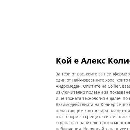
Кой е Алекс Коли
За тези от вас, които са неинформи
един от най-известните хора, които 
Андромедан. Опитите на Collier, вз
изключително полезни за показване
и че тяхната технология е далеч по
Взаимодействията на Колиер също в
понастоящем контролира планетата, 
път говори за срещите си с извънз
страна на правителството и много х
наблюдения. Не вярвайте на лъжите, 