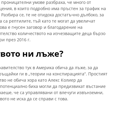
 проницателни умове разбраха, че много от
ения, в които подробно има пръстен за трафик на
 Разбира се, те не отидоха достатъчно дълбоко, за
а са рептилите, тъй като те могат да увеличат
Това е гнусен заговор и благодарение на
телство количеството на изчезващите деца бързо
и през 2016 г.
вото ни лъже?
равителство тук в Америка обича да лъже, за да
ръщайки ги в „теории на конспирацията“. Простият
тво не обича хора като Алекс Колиер да
о потенциално биха могли да предизвикат въстание
наеше, че са управлявани от влечуги извънземни,
ото не иска да се справи с това.