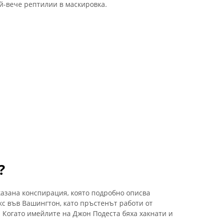
ай-вече рептилии в маскировка.
?
казана конспирация, която подробно описва
кс във Вашингтон, като пръстенът работи от
 Когато имейлите на Джон Подеста бяха хакнати и