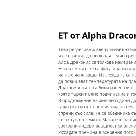
ЕТ от Alpha Draco
Тези регресивни, влечуги извънзем
и се стремят да ни копаят един сре
Алфа Драконис са толкова намерени 
Някои смятат, че са фокусирани въ
че не е ясно защо. Изглежда те са 
да повишават температурата на план
Драконианците са били известни в ц
която търси пълно подчинение и го
В продължение на хиляди години др
галактика и от външния вид на нея,
спрени със сила. Те се обединиха със
съюз тук, на земята. Макар че на н
световни лидери всъщност са влечуги
Pizzagate премина в основния поток