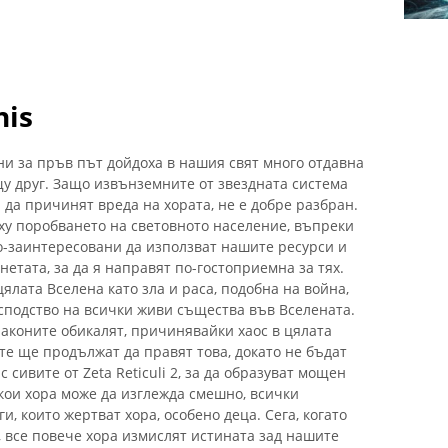
nis
ни за пръв път дойдоха в нашия свят много отдавна
щу друг. Защо извънземните от звездната система
да причинят вреда на хората, не е добре разбран.
рху поробването на световното население, въпреки
по-заинтересовани да използват нашите ресурси и
етата, за да я направят по-гостоприемна за тях.
ялата Вселена като зла и раса, подобна на война,
сподство на всички живи същества във Вселената.
аконите обикалят, причинявайки хаос в цялата
 те ще продължат да правят това, докато не бъдат
 сивите от Zeta Reticuli 2, за да образуват мощен
якои хора може да изглежда смешно, всички
, които жертват хора, особено деца. Сега, когато
, все повече хора измислят истината зад нашите