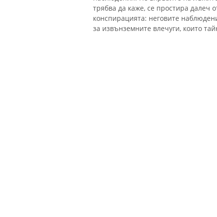
трябва да каже, се простира далеч 
конспирацията: неговите наблюдени
за извънземните влечуги, които тай