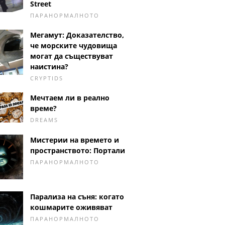
Street
ПАРАНОРМАЛНОТО
Мегамут: Доказателство,
че морските чудовища
могат да съществуват
наистина?
CRYPTIDS
Мечтаем ли в реално
време?
DREAMS
Мистерии на времето и
пространството: Портали
ПАРАНОРМАЛНОТО
Парализа на съня: когато
кошмарите оживяват
ПАРАНОРМАЛНОТО