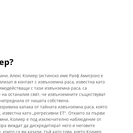
ер?
рани, Алекс Колиер (истинско име Ралф Амигрон) е
влизат в контакт с извънземна раса, известна като
аимодействащи с тази извънземна раса, са
 на останалия свят, че извънземните съществуват
-напреднала от нашата собствена.
зривиха капака от тайната извънземна раса, която
известна като „регресивни ЕТ“. Откакто за първи
емни, Колиер е под изключително наблюдение от
ора виждат да дискредитират него и неговите
които са ви казали, тъй като това, което Колиер