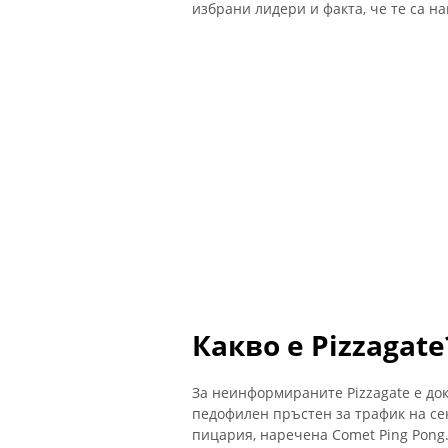
избрани лидери и факта, че те са н
Какво е Pizzagate
За неинформираните Pizzagate е до
педофилен пръстен за трафик на се
пицария, наречена Comet Ping Pong.