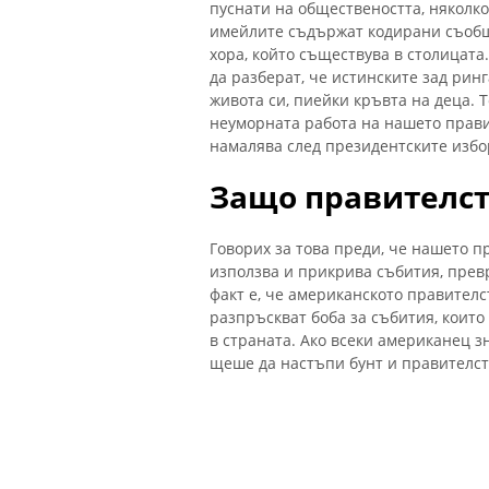
пуснати на обществеността, няколко
имейлите съдържат кодирани съобщ
хора, който съществува в столицата.
да разберат, че истинските зад ринг
живота си, пиейки кръвта на деца. 
неуморната работа на нашето прави
намалява след президентските избор
Защо правителст
Говорих за това преди, че нашето п
използва и прикрива събития, прев
факт е, че американското правителс
разпръскват боба за събития, коит
в страната. Ако всеки американец з
щеше да настъпи бунт и правителств