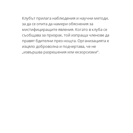
Клубът прилага наблюдения и научни методи,
за да се опита да намери обяснения за
мистифициращите явления. Когато в клуба се
съобщава за призрак, той изпраща членове да
правят бдителни през нощта. Организацията е
изцяло доброволна и подчертава, че не
„извършва разрешения или екзорсизми“.