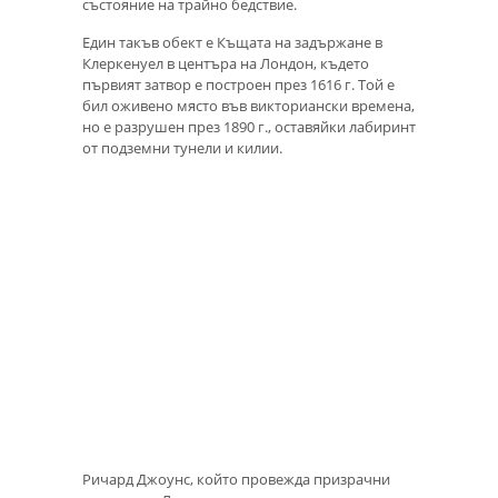
състояние на трайно бедствие.
Един такъв обект е Къщата на задържане в
Клеркенуел в центъра на Лондон, където
първият затвор е построен през 1616 г. Той е
бил оживено място във викториански времена,
но е разрушен през 1890 г., оставяйки лабиринт
от подземни тунели и килии.
Ричард Джоунс, който провежда призрачни