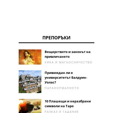
ПРЕПОРЪКИ
Вещерството и законът на
привличането
УИКА И МАГЬОСНИЧЕСТВО
Привиждан ли е
университетът Балдуин-
Уолас?
ПАРАНОРМАЛНОТО
10 Плашещи и неразбрани
символи на Таро
РАЗКАЗ И ГАДАНИЕ