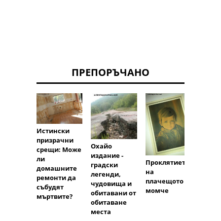
ПРЕПОРЪЧАНО
Истински
Леген
призрачни
мъртв
Охайо
срещи: Може
Барт и
издание -
ли
Проклятието
Вселе
градски
домашните
на
Creep
легенди,
ремонти да
плачещото
чудовища и
събудят
момче
обитавани от
мъртвите?
обитаване
места