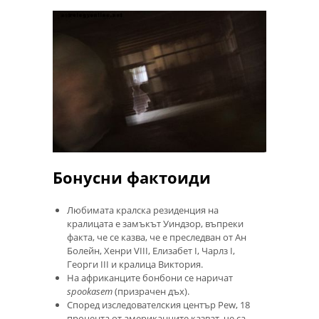
Бонусни фактоиди
Любимата кралска резиденция на
кралицата е замъкът Уиндзор, въпреки
факта, че се казва, че е преследван от Ан
Болейн, Хенри VIII, Елизабет I, Чарлз I,
Георги III и кралица Виктория.
На африканците бонбони се наричат
spookasem
(призрачен дъх).
Според изследователския център Pew, 18
процента от американците казват, че са