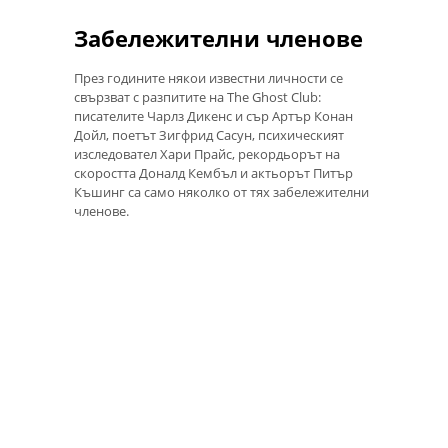
Забележителни членове
През годините някои известни личности се
свързват с разпитите на The Ghost Club:
писателите Чарлз Дикенс и сър Артър Конан
Дойл, поетът Зигфрид Сасун, психическият
изследовател Хари Прайс, рекордьорът на
скоростта Доналд Кембъл и актьорът Питър
Къшинг са само няколко от тях забележителни
членове.