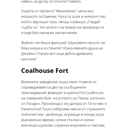
навън, за да му се откачи главата.
Хората от проекта "Феномени" записаха
нощното си бдение. Чуха се шум и женски глас,
който звучеше така, сякаш казваше „Гледай
гърба си.“ Но екипът на ловци на призраци си
отиде без никакви заключения.
Файлът ли беше фалшив? Шумовете просто ли
бяха мишки в стените? Измъчваната душа на
Джеймс Стенли все още дебне древната
кръчма?
Coalhouse Fort
Военните заведения също имат повече от
справедливия си дял на съобщените
преследвания; фаворит е крепостта Coalhouse
на северния бряг на устието на Темза, източно
от Лондон. Произходът му датира от 16-ти век и
Paranormal Tours изброява някои от странните
събития там: „войници, играещи в покер игра
във военно време; силни стъпки и силни
влачещи шумове; странни миризми и гласове;