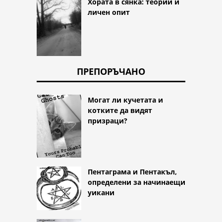
Хората в сянка: теории и
личен опит
ПРЕПОРЪЧАНО
Могат ли кучетата и
котките да видят
призраци?
Пентаграма и Пентакъл,
определени за начинаещи
уикани