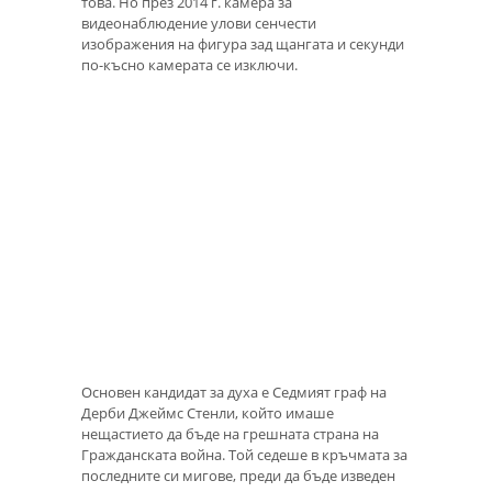
това. Но през 2014 г. камера за
видеонаблюдение улови сенчести
изображения на фигура зад щангата и секунди
по-късно камерата се изключи.
Основен кандидат за духа е Седмият граф на
Дерби Джеймс Стенли, който имаше
нещастието да бъде на грешната страна на
Гражданската война. Той седеше в кръчмата за
последните си мигове, преди да бъде изведен