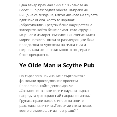
Една вечер през май 1999 г. 10 членове на
Ghost Club разследват обекта. Въпреки че
нищо не се виждаше, някои членове на групата
вдигнаха онова, което те наричат ​​
„образувания“. Сред тях беше надзирател на
затворите, който беше описан като „труден,
мършав и изморен със силен и нехигиеничен
мирис на тяло“. Някои от разследващите бяха
преодоляна от чувствата на силна тъга и
гадене, така че по-нататъшното сондиране
беше прекратено.
Ye Olde Man и Scythe Pub
По-търговско начинание в търговията с
фантомни проследяване е проектът
Phenomena, който декларира, че
„Свръхестествените сили и науката вървят
напред, за да открият най-накрая истината.“
Групата прави видеоклипове на своите
разследвания и пита „Готови ли сте за нещо,
което сте можеш ли да повярваш? “