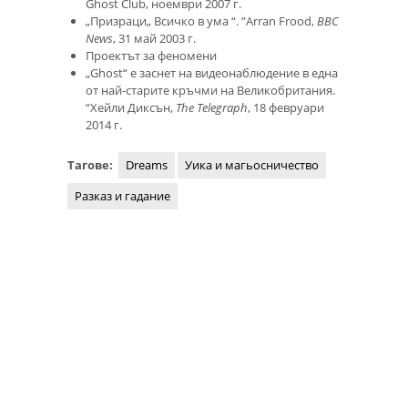
Ghost Club, ноември 2007 г.
„Призраци„ Всичко в ума “. ”Arran Frood,
BBC
News
, 31 май 2003 г.
Проектът за феномени
„Ghost“ е заснет на видеонаблюдение в една
от най-старите кръчми на Великобритания.
“Хейли Диксън,
The Telegraph
, 18 февруари
2014 г.
Тагове:
Dreams
Уика и магьосничество
Разказ и гадание