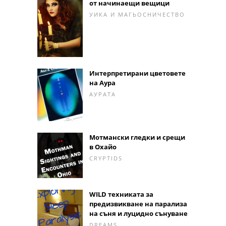
от начинаещи вещици
УИКА И МАГЬОСНИЧЕСТВО
Интерпретирани цветовете
на Аура
АУРАТА
Мотмански гледки и срещи
в Охайо
CRYPTIDS
WILD техниката за
предизвикване на парализа
на съня и луцидно сънуване
DREAMS