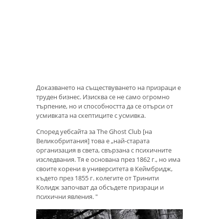
Доказването на съществуването на призраци е
труден бизнес. Изисква се не само огромно
търпение, но и способността да се отърси от
усмивката на скептиците с усмивка.
Според уебсайта за The Ghost Club [на
Великобритания] това е „най-старата
организация в света, свързана с психичните
изследвания. Тя е основана през 1862 г., но има
своите корени в университета в Кеймбридж,
където през 1855 г. колегите от Тринити
Колидж започват да обсъдете призраци и
психични явления. "