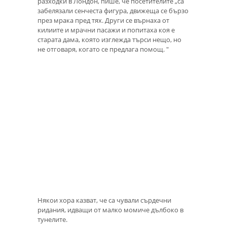
разходки в Лондон, пише, че посетителите „са
забелязали сенчеста фигура, движеща се бързо
през мрака пред тях. Други се върнаха от
килиите и мрачни пасажи и попитаха коя е
старата дама, която изглежда търси нещо, но
не отговаря, когато се предлага помощ. "
Някои хора казват, че са чували сърдечни
ридания, идващи от малко момиче дълбоко в
тунелите.