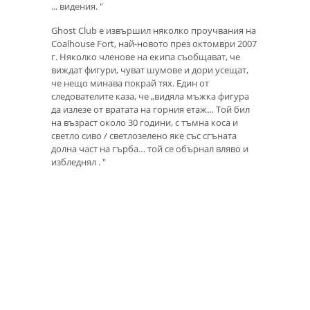
... видения. "
Ghost Club е извършил няколко проучвания на
Coalhouse Fort, най-новото през октомври 2007
г. Няколко членове на екипа съобщават, че
виждат фигури, чуват шумове и дори усещат,
че нещо минава покрай тях. Един от
следователите каза, че „видяла мъжка фигура
да излезе от вратата на горния етаж… Той бил
на възраст около 30 години, с тъмна коса и
светло сиво / светлозелено яке със сгъната
долна част на гърба… той се обърнал вляво и
избледнял . "