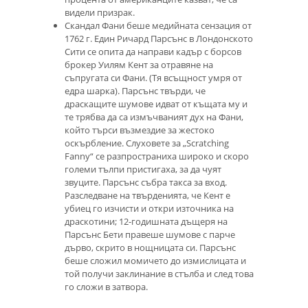
видели призрак.
Скандал Фани беше медийната сензация от
1762 г. Един Ричард Парсънс в Лондонското
Сити се опита да направи кадър с борсов
брокер Уилям Кент за отравяне на
съпругата си Фани. (Тя всъщност умря от
едра шарка). Парсънс твърди, че
драскащите шумове идват от къщата му и
те трябва да са измъчваният дух на Фани,
който търси възмездие за жестоко
оскърбление. Слуховете за „Scratching
Fanny“ се разпространиха широко и скоро
големи тълпи пристигаха, за да чуят
звуците. Парсънс събра такса за вход.
Разследване на твърденията, че Кент е
убиец го изчисти и откри източника на
драскотини; 12-годишната дъщеря на
Парсънс Бети правеше шумове с парче
дърво, скрито в нощницата си. Парсънс
беше сложил момичето до измислицата и
той получи заклинание в стълба и след това
го сложи в затвора.