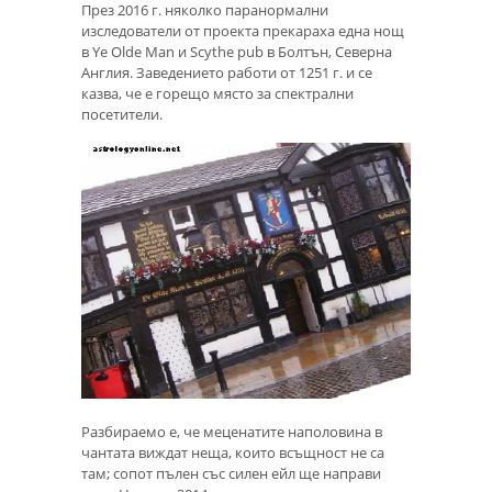
През 2016 г. няколко паранормални
изследователи от проекта прекараха една нощ
в Ye Olde Man и Scythe pub в Болтън, Северна
Англия. Заведението работи от 1251 г. и се
казва, че е горещо място за спектрални
посетители.
Разбираемо е, че меценатите наполовина в
чантата виждат неща, които всъщност не са
там; сопот пълен със силен ейл ще направи