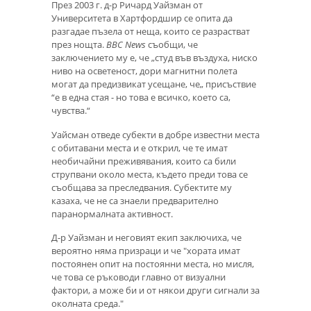
През 2003 г. д-р Ричард Уайзман от
Университета в Хартфордшир се опита да
разгадае пъзела от неща, които се разрастват
през нощта.
BBC News
съобщи, че
заключението му е, че „студ във въздуха, ниско
ниво на осветеност, дори магнитни полета
могат да предизвикат усещане, че„ присъствие
“е в една стая - но това е всичко, което са,
чувства.“
Уайсман отведе субекти в добре известни места
с обитавани места и е открил, че те имат
необичайни преживявания, които са били
струпвани около места, където преди това се
съобщава за преследвания. Субектите му
казаха, че не са знаели предварително
паранормалната активност.
Д-р Уайзман и неговият екип заключиха, че
вероятно няма призраци и че "хората имат
постоянен опит на постоянни места, но мисля,
че това се ръководи главно от визуални
фактори, а може би и от някои други сигнали за
околната среда."