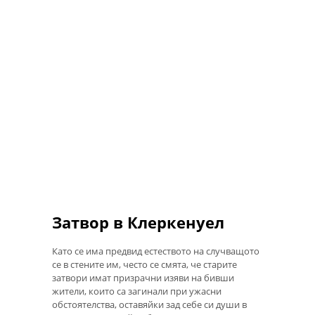
Затвор в Клеркенуел
Като се има предвид естеството на случващото
се в стените им, често се смята, че старите
затвори имат призрачни изяви на бивши
жители, които са загинали при ужасни
обстоятелства, оставяйки зад себе си души в