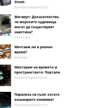
Street
ПАРАНОРМАЛНОТО
Мегамут: Доказателство,
че морските чудовища
могат да съществуват
наистина?
CRYPTIDS
Мечтаем ли в реално
време?
DREAMS
Мистерии на времето и
пространството: Портали
ПАРАНОРМАЛНОТО
Парализа на съня: когато
кошмарите оживяват
ПАРАНОРМАЛНОТО