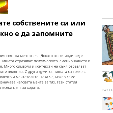
ате собствените си или
жно е да запомните
я свят на мечтателя. Докато всеки индивид е
сънищата отразяват психическото, емоционалното и
я. Много символи и контексти на съня отразяват
ите влияния. С други думи, сънищата са толкова
олкото и мечтателите. Така че, макар само
значава неговата мечта за тях, тази статия
 всеки цвят за хората.
РАЗКА