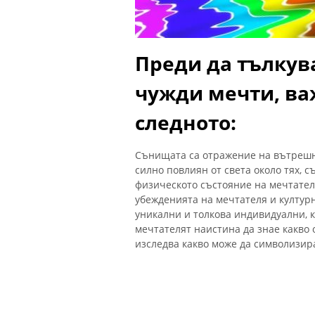
Преди да тълкув
чужди мечти, ва
следното:
Сънищата са отражение на вътрешни
силно повлиян от света около тях, 
физическото състояние на мечтател
убежденията на мечтателя и културн
уникални и толкова индивидуални, к
мечтателят наистина да знае какво о
изследва какво може да символизира