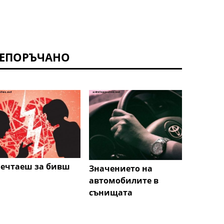
ЕПОРЪЧАНО
мечтаеш за бивш
Значението на
автомобилите в
сънищата