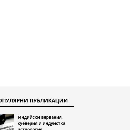
любовта ви
 означават
ата за
летни змии и
 змии?
ОПУЛЯРНИ ПУБЛИКАЦИИ
Индийски вярвания,
суеверия и индуистка
астрология