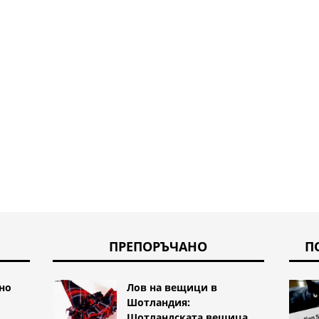
Какво
сънищ
бръщо
други
ПРЕПОРЪЧАНО
П
но
Лов на вещици в
Шотландия:
Шотландската вещица