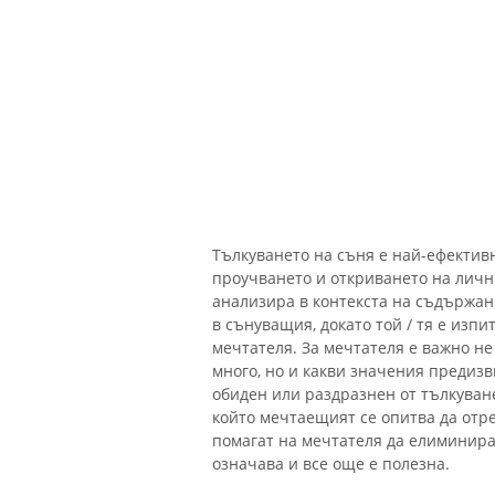
Тълкуването на съня е най-ефективн
проучването и откриването на личн
анализира в контекста на съдържан
в сънуващия, докато той / тя е изп
мечтателя. За мечтателя е важно не
много, но и какви значения предиз
обиден или раздразнен от тълкуване
който мечтаещият се опитва да отр
помагат на мечтателя да елиминира
означава и все още е полезна.