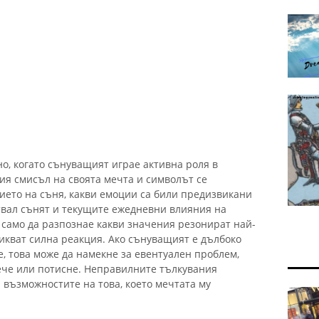
о, когато сънуващият играе активна роля в
ия смисъл на своята мечта и символът се
ието на съня, какви емоции са били предизвикани
итвал сънят и текущите ежедневни влияния на
 само да разпознае какви значения резонират най-
викват силна реакция. Ако сънуващият е дълбоко
, това може да намекне за евентуален проблем,
ече или потисне. Неправилните тълкувания
 възможностите на това, което мечтата му