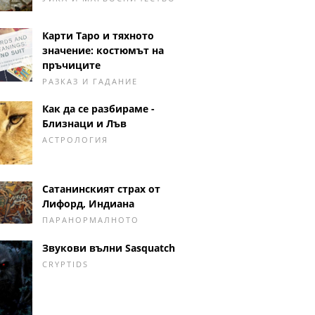
Карти Таро и тяхното
значение: костюмът на
пръчиците
РАЗКАЗ И ГАДАНИЕ
Как да се разбираме -
Близнаци и Лъв
АСТРОЛОГИЯ
Сатанинският страх от
Лифорд, Индиана
ПАРАНОРМАЛНОТО
Звукови вълни Sasquatch
CRYPTIDS