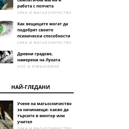
работа с попчета
УИКА И МАГЬОСНИЧЕСТВО
Как вещиците могат да
подобрят своите
психически способности
УИКА И МАГЬОСНИЧЕСТВО
Древни градове,
намерени на Луната
НЛО И ИЗВЪНЗЕМНИ
НАЙ-ГЛЕДАНИ
Учене на магьосничество
за начинаещи: какво да
търсите в ментор или
учител
УИКА И МАГЬОСНИЧЕСТВО