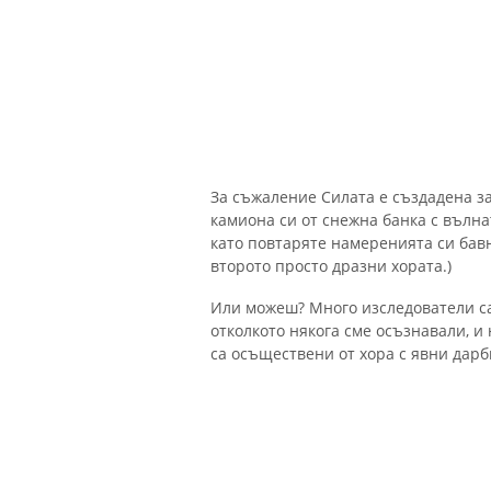
За съжаление Силата е създадена за
камиона си от снежна банка с вълна
като повтаряте намеренията си бавн
второто просто дразни хората.)
Или можеш? Много изследователи са 
отколкото някога сме осъзнавали, и
са осъществени от хора с явни дарб