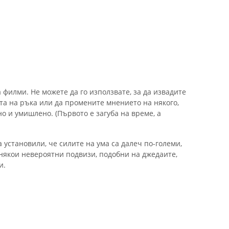
 филми. Не можете да го използвате, за да извадите
та на ръка или да промените мнението на някого,
о и умишлено. (Първото е загуба на време, а
установили, че силите на ума са далеч по-големи,
 някои невероятни подвизи, подобни на джедаите,
и.