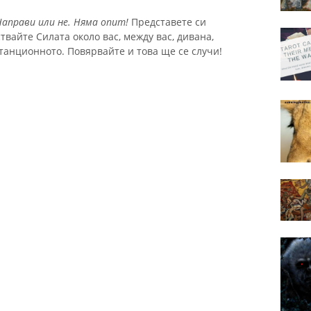
Направи или не.
Няма опит!
Представете си
твайте Силата около вас, между вас, дивана,
станционното. Повярвайте и това ще се случи!