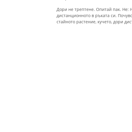
Дори не трептене. Опитай пак. Не:
дистанционното в ръката си. Почувс
стайното растение, кучето, дори ди