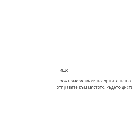
Нищо.
Промърморявайки позорните неща за
отправяте към мястото, където дист