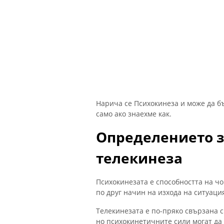
Нарича се Психокинеза и може да бъ
само ако знаехме как.
Определението з
телекинеза
Психокинезата е способността на чо
по друг начин на изхода на ситуация
Телекинезата е по-пряко свързана с
но психокинетичните сили могат да