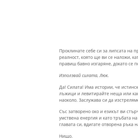
Проклинате себе си за липсата на 
реалност, която ще ви се наложи, ка
правиш бавно изгаряне, докато се п
Използвай силата, Люк.
Да! Силата! Има истории, че истинс
лъжици и левитирайте неща или какв
наоколо. Заслужава си да изстрелям
Със затворено око и езикът ви стър
умствена енергия и като тръбата н
главата си, вдигате отворена ръка
Нищо.