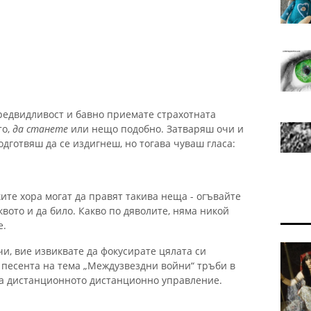
предвидливост и бавно приемате страхотната
то,
да станете
или нещо подобно. Затваряш очи и
одготвяш да се издигнеш, но тогава чуваш гласа:
ките хора могат да правят такива неща - огъвайте
ото и да било. Какво по дяволите, няма никой
е.
чи, вие извиквате да фокусирате цялата си
а песента на тема „Междузвездни войни“ тръби в
 на дистанционното дистанционно управление.