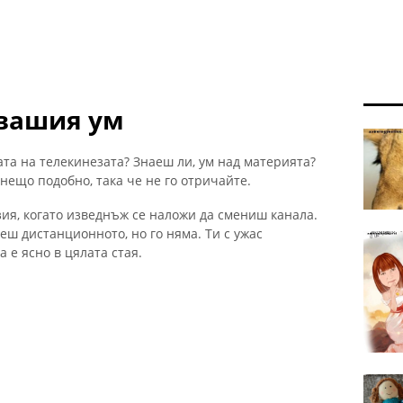
 вашия ум
ата на телекинезата? Знаеш ли, ум над материята?
нещо подобно, така че не го отричайте.
зия, когато изведнъж се наложи да смениш канала.
еш дистанционното, но го няма. Ти с ужас
 е ясно в цялата стая.