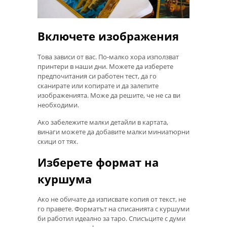
Включете изображения
Това зависи от вас. По-малко хора използват
принтери в наши дни. Можете да изберете
предпочитания си работен тест, да го
сканирате или копирате и да залепите
изображенията. Може да решите, че не са ви
необходими.
Ако забележите малки детайли в картата,
винаги можете да добавите малки миниатюрни
скици от тях.
Изберете формат на
куршума
Ако не обичате да изписвате копия от текст, не
го правете. Форматът на списанията с куршуми
би работил идеално за таро. Списъците с думи