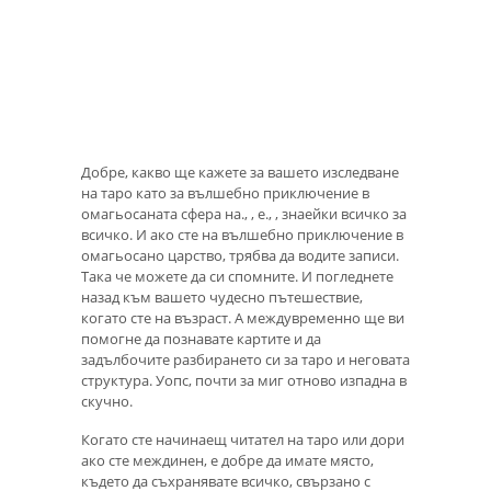
Добре, какво ще кажете за вашето изследване
на таро като за вълшебно приключение в
омагьосаната сфера на., , е., , знаейки всичко за
всичко. И ако сте на вълшебно приключение в
омагьосано царство, трябва да водите записи.
Така че можете да си спомните. И погледнете
назад към вашето чудесно пътешествие,
когато сте на възраст. А междувременно ще ви
помогне да познавате картите и да
задълбочите разбирането си за таро и неговата
структура. Уопс, почти за миг отново изпадна в
скучно.
Когато сте начинаещ читател на таро или дори
ако сте междинен, е добре да имате място,
където да съхранявате всичко, свързано с