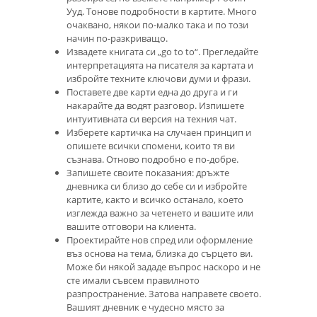
Ууд. Тонове подробности в картите. Много
очаквано, някои по-малко така и по този
начин по-разкриващо.
Извадете книгата си „go to to“. Прегледайте
интерпретацията на писателя за картата и
избройте техните ключови думи и фрази.
Поставете две карти една до друга и ги
накарайте да водят разговор. Изпишете
интуитивната си версия на техния чат.
Изберете картичка на случаен принцип и
опишете всички спомени, които тя ви
съзнава. Отново подробно е по-добре.
Запишете своите показания: дръжте
дневника си близо до себе си и избройте
картите, както и всичко останало, което
изглежда важно за четенето и вашите или
вашите отговори на клиента.
Проектирайте нов спред или оформление
въз основа на тема, близка до сърцето ви.
Може би някой зададе въпрос наскоро и не
сте имали съвсем правилното
разпространение. Затова направете своето.
Вашият дневник е чудесно място за