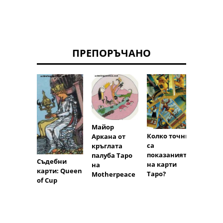
ПРЕПОРЪЧАНО
Майор
Колко точни
Аркана от
са
кръглата
Основ
показанията
палуба Таро
Съдебни
скърц
на карти
на
карти: Queen
Таро?
Motherpeace
of Cup