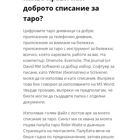
доброто списание за
таро?
Цифровите таро дневници са добре:
приложение за телефонен дневник,
приложение за вземане на бележки,
приложения за таро с инструмент за бележки;
всичко, което харесвате, работи за вас. На
компютър: Onenote, Evernote, The Journal (от
David RM Software) са добър избор. Софтуер за
писане, като YWriter (безплатен) и Scrivener,
може да се използва и като списания. Въпреки
това бих говорил за използването на MS Word;
твърде тромаво, въпреки че предполагам, че
бихте могли да създадете папка с отделни
документи.
Използвах голям файл с лостов арк за моето
списание за таро. Синът ми се хвана за моята
първа палуба таро Rider-Waite и дъвчеше
Страницата на пентаклите. Палубата вече не
беше годна по предназначение, затова реших