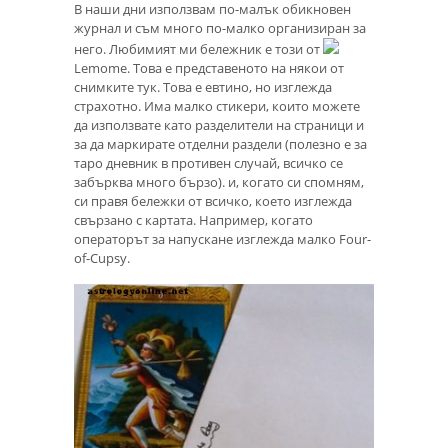
В наши дни използвам по-малък обикновен
журнал и съм много по-малко организиран за
него. Любимият ми бележник е този от
Lemome. Това е представеното на някои от
снимките тук. Това е евтино, но изглежда
страхотно. Има малко стикери, които можете
да използвате като разделители на страници и
за да маркирате отделни раздели (полезно е за
таро дневник в противен случай, всичко се
забърква много бързо). и, когато си спомням,
си правя бележки от всичко, което изглежда
свързано с картата. Например, когато
операторът за напускане изглежда малко Four-
of-Cupsy.