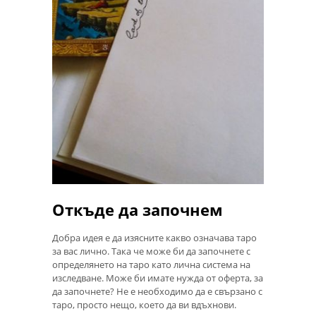
Откъде да започнем
Добра идея е да изясните какво означава таро
за вас лично. Така че може би да започнете с
определянето на таро като лична система на
изследване. Може би имате нужда от оферта, за
да започнете? Не е необходимо да е свързано с
таро, просто нещо, което да ви вдъхнови.