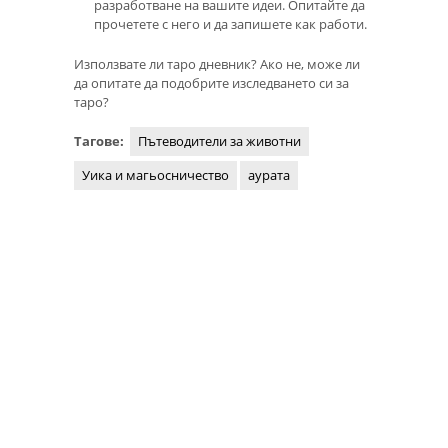
разработване на вашите идеи. Опитайте да
прочетете с него и да запишете как работи.
Използвате ли таро дневник? Ако не, може ли
да опитате да подобрите изследването си за
таро?
Тагове:
Пътеводители за животни
Уика и магьосничество
аурата