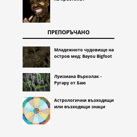
ПРЕПОРЪЧАНО
Младежното чудовище на
остров мед: Bayou Bigfoot
Луизиана Върколак -
Ругару от Баю
Астрологични възходящи
или възходящи знаци