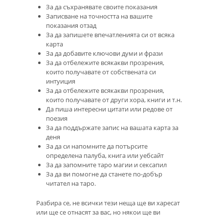
За да съхранявате своите показания
Записване на точността на вашите
показания отзад
За да запишете впечатленията си от всяка
карта
За да добавите ключови думи и фрази
За да отбележите всякакви прозрения,
които получавате от собствената си
интуиция
За да отбележите всякакви прозрения,
които получавате от други хора, книги и т.н.
Да пиша интересни цитати или редове от
поезия
За да поддържате запис на вашата карта за
деня
За да си напомните да потърсите
определена палуба, книга или уебсайт
За да запомните таро магии и сексапил
За да ви помогне да станете по-добър
читател на таро.
Разбира се, не всички тези неща ще ви харесат
или ще се отнасят за вас, но някои ще ви