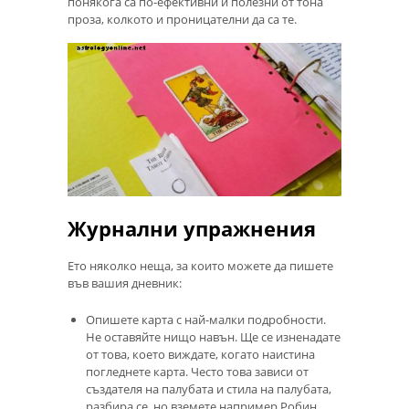
понякога са по-ефективни и полезни от тона
проза, колкото и проницателни да са те.
Журнални упражнения
Ето няколко неща, за които можете да пишете
във вашия дневник:
Опишете карта с най-малки подробности.
Не оставяйте нищо навън. Ще се изненадате
от това, което виждате, когато наистина
погледнете карта. Често това зависи от
създателя на палубата и стила на палубата,
разбира се, но вземете например Робин