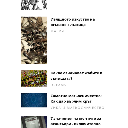
Изящното изкуство на
огъване с лъжица
МАГИЯ
Какво означават жабите в
сънищата?
DREAMS
Самотно магьосничество:
Как да хвърлим кръг
УИКА И МАГЬОСНИЧЕСТВО
7 значения на мечтите за
асансьори - включително