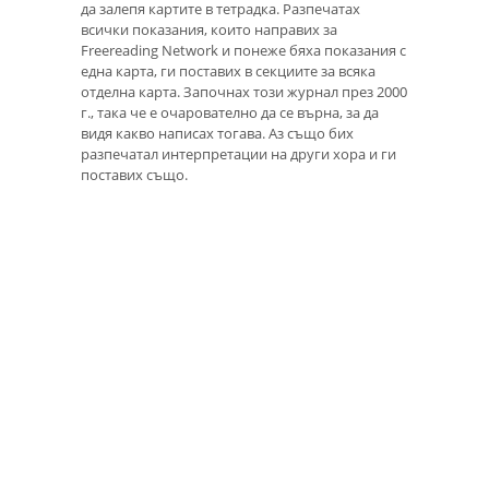
да залепя картите в тетрадка. Разпечатах
всички показания, които направих за
Freereading Network и понеже бяха показания с
една карта, ги поставих в секциите за всяка
отделна карта. Започнах този журнал през 2000
г., така че е очарователно да се върна, за да
видя какво написах тогава. Аз също бих
разпечатал интерпретации на други хора и ги
поставих също.