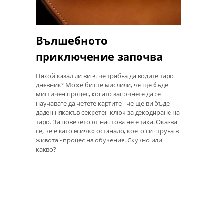
Вълшебното
приключение започва
Някой казал ли ви е, че трябва да водите таро
дневник? Може би сте мислили, че ще бъде
мистичен процес, когато започнете да се
научавате да четете картите - че ще ви бъде
даден някакъв секретен ключ за декодиране на
таро. За повечето от нас това не е така. Оказва
се, че е като всичко останало, което си струва в
живота - процес на обучение. Скучно или
какво?