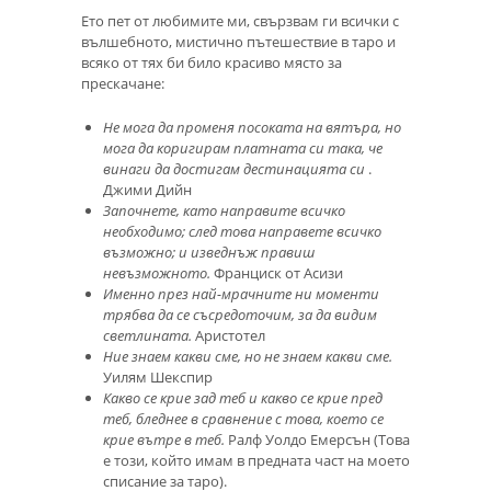
Ето пет от любимите ми, свързвам ги всички с
вълшебното, мистично пътешествие в таро и
всяко от тях би било красиво място за
прескачане:
Не мога да променя посоката на вятъра, но
мога да коригирам платната си така, че
винаги да достигам дестинацията си
.
Джими Дийн
Започнете, като направите всичко
необходимо;
след това направете всичко
възможно;
и изведнъж правиш
невъзможното.
Франциск от Асизи
Именно през най-мрачните ни моменти
трябва да се съсредоточим, за да видим
светлината.
Аристотел
Ние знаем какви сме, но не знаем какви сме.
Уилям Шекспир
Какво се крие зад теб и какво се крие пред
теб, бледнее в сравнение с това, което се
крие вътре в теб.
Ралф Уолдо Емерсън (Това
е този, който имам в предната част на моето
списание за таро).