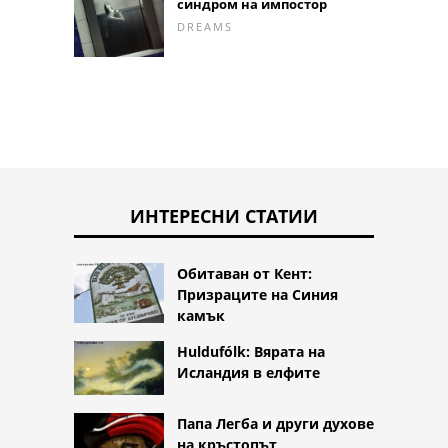
синдром на импостор
DREAMS
ИНТЕРЕСНИ СТАТИИ
Обитаван от Кент:
Призраците на Синия
камък
Huldufólk: Вярата на
Исландия в елфите
Папа Легба и други духове
на кръстопът