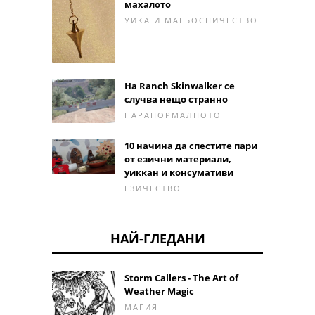
махалото
УИКА И МАГЬОСНИЧЕСТВО
На Ranch Skinwalker се
случва нещо странно
ПАРАНОРМАЛНОТО
10 начина да спестите пари
от езични материали,
уиккан и консумативи
ЕЗИЧЕСТВО
НАЙ-ГЛЕДАНИ
Storm Callers - The Art of
Weather Magic
МАГИЯ