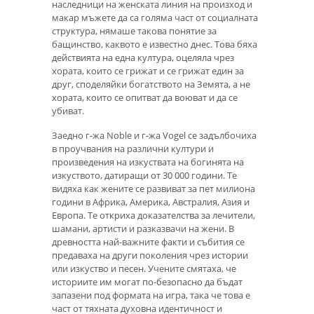
наследници на женската линия на произход и
макар мъжете да са голяма част от социалната
структура, нямаше такова понятие за
бащинство, каквото е известно днес. Това бяха
действията на една култура, оцеляла чрез
хората, които се грижат и се грижат един за
друг, споделяйки богатството на Земята, а не
хората, които се опитват да воюват и да се
убиват.
Заедно г-жа Noble и г-жа Vogel се задълбочиха
в проучвания на различни култури и
произведения на изкуствата на богинята на
изкуството, датиращи от 30 000 години. Те
видяха как жените се развиват за пет милиона
години в Африка, Америка, Австралия, Азия и
Европа. Те откриха доказателства за лечители,
шамани, артисти и разказвачи на жени. В
древността най-важните факти и събития се
предаваха на други поколения чрез истории
или изкуство и песен. Учените смятаха, че
историите им могат по-безопасно да бъдат
запазени под формата на игра, така че това е
част от тяхната духовна идентичност и