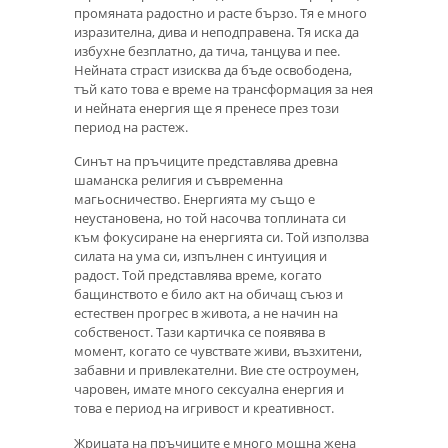
промяната радостно и расте бързо. Тя е много
изразителна, дива и неподправена. Тя иска да
избухне безплатно, да тича, танцува и пее.
Нейната страст изисква да бъде освободена,
тъй като това е време на трансформация за нея
и нейната енергия ще я пренесе през този
период на растеж.
Синът на пръчиците представлява древна
шаманска религия и съвременна
магьосничество. Енергията му също е
неустановена, но той насочва топлината си
към фокусиране на енергията си. Той използва
силата на ума си, изпълнен с интуиция и
радост. Той представлява време, когато
бащинството е било акт на обичащ съюз и
естествен прогрес в живота, а не начин на
собственост. Тази картичка се появява в
момент, когато се чувствате живи, възхитени,
забавни и привлекателни. Вие сте остроумен,
чаровен, имате много сексуална енергия и
това е период на игривост и креативност.
Жрицата на пръчиците е много мощна жена