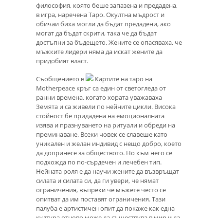
философия, която беше запазена и предадена,
в игра, наречена Таро. Окултна мъдрост и
обичаи биха могли да бъдат предадени, ако
могат да бъдат скрити, така че да бъдат
достъпни за бъдещето. Жените се опасяваха, че
мъжките лидери няма да искат жените да
придобият власт.
Съобщението в
Картите на таро на
Motherpeace кръг са един от светогледа от
ранни времена, когато хората уважаваха
Земята и са живели по нейните цикли. Висока
стойност бе придадена на емоционалната
изява и празнуването на ритуали и обреди на
преминаване. Всеки човек се славеше като
уникален и желан индивид с нещо добро, което
да допринесе за обществото. Но към него се
подхожда по по-сърдечен и лечебен тип.
Нейната роля е да научи жените да възвръщат
силата и силата си, да ги увери, че нямат
ограничения, въпреки че мъжете често се
опитват да им поставят ограничения. Тази
палуба е артистичен опит да покаже как една
култура отново може да съществува в мир и да