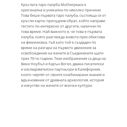
Кръглата таро палуба Motherpeace е
оригинална и уникална по няколко причини.
Това беше първата таро палуба, състояща се от
кръгли карти, причудлив обрат, който направи
тестето по-интересно от другите, налични по
това време. Най-важното е, че това е първата
палуба, която разглежда живота през обектива
на феминизма, тъй като той е създаден по
време на разгара на първото движение за
освобождение на жените в Съединените щати
през 70-те години. Тези изображения са деца на
Вики Ноубъл и Карън Вогел, двама писателски
и изследователски партньори в Калифорния,
които черпят от своите комбинирани знания и
вдъхновение от древната археология, история
и изкуство на жените от всички култури.