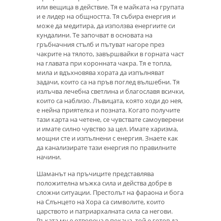
или вещица в действие. Тя е майката на групата
и е лидер на общността. Тя събира енергия и
може да медитира, да използва енергиите си
кундалини. Те започват в основата на
гръбначния стълб и пътуват нагоре през
чакрите на тялото, завършвайки в горната част
на главата при коронната чакра. Тя е топла,
мила и вдъхновява хората да изпълняват
задачи, които са на пръв поглед вълшебни. Тя
излъчва лечебна светлина и благославя всички,
които са наблизо. Лъвицата, която ходи до нея,
е нейна приятелка и позната. Когато получите
тази карта на четене, се чувствате самоуверени
и имате силно чувство за цел. Имате харизма,
мощни сте и изпълнени с енергия. Знаете как
да канализирате тази енергия по правилните
начини.
Шаманът на пръчиците представлява
положителна мъжка сила и действа добре в
сложни ситуации. Престолът на фараона и бога
на Слънцето на Хора са символите, които
царството и патриархалната сила са негови.
Ръката му е отворена в покана, той е готов да