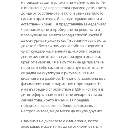
и подхранващите аспекти на майчинството. Тя
е възхитена да играе с това красиво дете, което
дойде от собственото й тяло и уважава тялото
си, като практикува йога, яде здравословни и
естествени храни. Тя представлява земеделието
чрез засаждане и прибиране на реколтата и
празнуване на Земята заради способността й
да осигурява нуждите си. Тя се занимава с йога,
докато бебето си почива, и събира енергията
си от кундалини. Нейният щит Хопи показва
две змии, които хапят една за друга опашки,
кръг от енергия. Тя е в състояние да привлече
пари към себе си, когато има нужда от това, и
се радва на скулптура и рисуване. Тя има
видения и ги разбира. Тя е много заземена във
физическия свят, в хармония с природата. Тя
има вътрешно спокойствие и ESP и когато е в
дискомфорт, знае естествени лекарства, за да
лекува това, което я мъчи. Тя предава
подаръка на своето любящо докосване,
настроена така, че да може да лекува другите.
Шаманът на дисковете е силна жена, която
знае какво иска и няма да се отклони от пътя