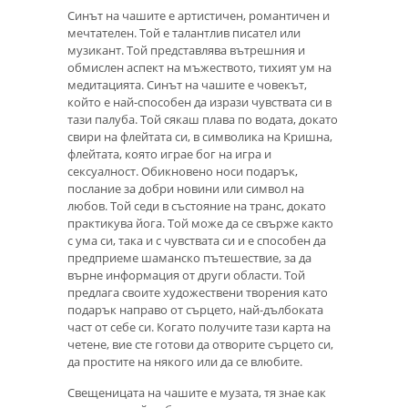
Синът на чашите е артистичен, романтичен и
мечтателен. Той е талантлив писател или
музикант. Той представлява вътрешния и
обмислен аспект на мъжеството, тихият ум на
медитацията. Синът на чашите е човекът,
който е най-способен да изрази чувствата си в
тази палуба. Той сякаш плава по водата, докато
свири на флейтата си, в символика на Кришна,
флейтата, която играе бог на игра и
сексуалност. Обикновено носи подарък,
послание за добри новини или символ на
любов. Той седи в състояние на транс, докато
практикува йога. Той може да се свърже както
с ума си, така и с чувствата си и е способен да
предприеме шаманско пътешествие, за да
върне информация от други области. Той
предлага своите художествени творения като
подарък направо от сърцето, най-дълбоката
част от себе си. Когато получите тази карта на
четене, вие сте готови да отворите сърцето си,
да простите на някого или да се влюбите.
Свещеницата на чашите е музата, тя знае как