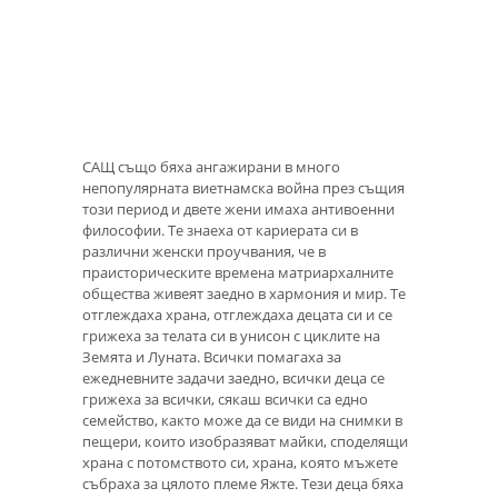
САЩ също бяха ангажирани в много
непопулярната виетнамска война през същия
този период и двете жени имаха антивоенни
философии. Те знаеха от кариерата си в
различни женски проучвания, че в
праисторическите времена матриархалните
общества живеят заедно в хармония и мир. Те
отглеждаха храна, отглеждаха децата си и се
грижеха за телата си в унисон с циклите на
Земята и Луната. Всички помагаха за
ежедневните задачи заедно, всички деца се
грижеха за всички, сякаш всички са едно
семейство, както може да се види на снимки в
пещери, които изобразяват майки, споделящи
храна с потомството си, храна, която мъжете
събраха за цялото племе Яжте. Тези деца бяха