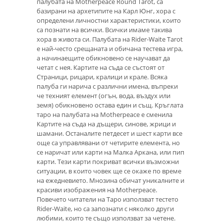
палубата на Motherpeace Round Tarot, са
базирани на архетипите на Карл Юнг, хора с
определени личностни характеристики, които
са познати на всички. Всички имаме такива
хора в живота си. Палубата на Rider-Waite Tarot
е най-често срещаната и обичана тестева игра,
а начинаещите обикновено се научават да
четат с нея. Картите на съда се състоят от
Страници, рицари, кралици и крале. Всяка
палуба ги нарича с различни имена, въпреки
че техният елемент (огън, вода, въздух или
земя) обикновено остава един и същ. Кръглата
таро на палубата на Motherpeace е сменила
Картите на съда на дъщери, синове, жрици и
шамани. Останалите петдесет и шест карти все
още са управлявани от четирите елемента, но
се наричат ​​или карти на Малка Аркана, или пип
карти. Тези карти покриват всички възможни
ситуации, в които човек ще се окаже по време
на ежедневието. Мнозина обичат уникалните и
красиви изображения на Motherpeace.
Повечето читатели на Таро използват тестето
Rider-Waite, но са запознати с няколко други
любими, които те също използват за четене.