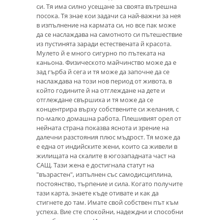
си. Тя има силно усещане за своята вътрешна
посока. Тя знае кои задачи са най-важни за нея
в изпълнение на кармата си, но все пак може
да се наслаждава на самотното си пътешествие
из пустинята заради естествената й красота.
Мулето й е много сигурно по пътеката на
каньона. Физическото майчинство може да е
зад гърба й сега и тя може да започне да се
наслаждава на този нов период от живота, в
който годините й на отглеждане на дете и
отглеждане свършиха и тя може да се
концентрира върху собствените си желания, с
по-малко домашна работа. Плешивият орел от
нейната страна показва яснота и зрение на
далечни разстояния плюс мъдрост. Тя може да
е една от индийските жени, които са живели в
жилищата на скалите в югозападната част на
САЩ. Тази жена е достигнала статут на
"възрастен", изпълнен със самодисциплина,
постоянство, търпение и сила. Когато получите
тази карта, знаете къде отивате и как да
стигнете до там. Имате свой собствен път към
успеха. Вие сте спокойни, надеждни и способни