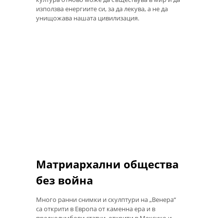
използва енергиите си, за да лекува, а не да
унищожава нашата цивилизация.
Матриархални общества
без война
Много ранни снимки и скулптури на „Венера“
са открити в Европа от каменна ера и в