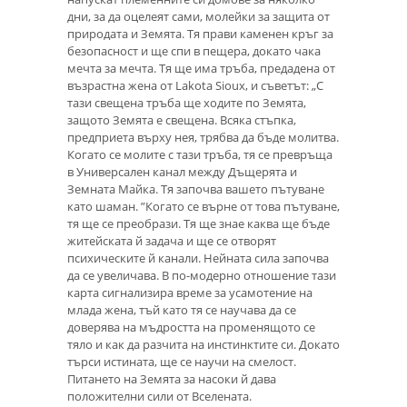
дни, за да оцелеят сами, молейки за защита от
природата и Земята. Тя прави каменен кръг за
безопасност и ще спи в пещера, докато чака
мечта за мечта. Тя ще има тръба, предадена от
възрастна жена от Lakota Sioux, и съветът: „С
тази свещена тръба ще ходите по Земята,
защото Земята е свещена. Всяка стъпка,
предприета върху нея, трябва да бъде молитва.
Когато се молите с тази тръба, тя се превръща
в Универсален канал между Дъщерята и
Земната Майка. Тя започва вашето пътуване
като шаман. ”Когато се върне от това пътуване,
тя ще се преобрази. Тя ще знае каква ще бъде
житейската й задача и ще се отворят
психическите й канали. Нейната сила започва
да се увеличава. В по-модерно отношение тази
карта сигнализира време за усамотение на
млада жена, тъй като тя се научава да се
доверява на мъдростта на променящото се
тяло и как да разчита на инстинктите си. Докато
търси истината, ще се научи на смелост.
Питането на Земята за насоки й дава
положителни сили от Вселената.