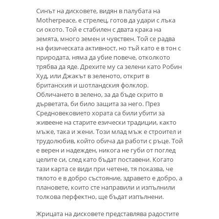
Синът на дисковете, видян в палубата на
Motherpeace, е стрелец, готов да удари с лъка
си окото. Той е стабилен с двата крака на
земята, много земен и чувствен. Той се радва
на физическата активност, но тъй като е в тон с
природата, няма да убие повече, отколкото
трябва да яде. Дрехите му са зелени като Робин
Худ, или Джакът в зеленото, открит в
британския и шотландския фолклор.
Обличането в зелено, за да бъде скрито в
дърветата, би било защита за него. През
Средновековието хората са били убити за
живеене на старите езически традиции, както
мъже, така и жени. Този млад мъж е строител и
трудолюбив, който обича да работи с ръце. Той
е верен и надежден, никога не губи от поглед
целите си, след като бъдат поставени. Когато
тази карта се види при четене, тя показва, че
тялото е в добро състояние, здравето е добро, а
плановете, които сте направили и изпълнили
толкова перфектно, ще бъдат изпълнени.
Жрицата на дисковете представлява радостите