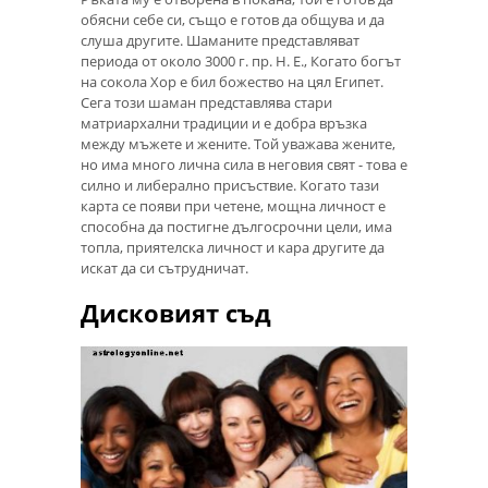
обясни себе си, също е готов да общува и да
слуша другите. Шаманите представляват
периода от около 3000 г. пр. Н. Е., Когато богът
на сокола Хор е бил божество на цял Египет.
Сега този шаман представлява стари
матриархални традиции и е добра връзка
между мъжете и жените. Той уважава жените,
но има много лична сила в неговия свят - това е
силно и либерално присъствие. Когато тази
карта се появи при четене, мощна личност е
способна да постигне дългосрочни цели, има
топла, приятелска личност и кара другите да
искат да си сътрудничат.
Дисковият съд