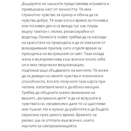
Дъщерята на чашките представлява игривата и
привързана част от личността. Тя има
страхотно чувство за хумор и обича да се
чувства добре. Тя знае кога е време за почивка
или почивен ден и се вижда тук как плува
върху тампон с лилии, релаксирайки от
водопад. Понякога човек трябва да се наслади
на красотата на природата и да се измъкне от
всекидневния прилив, като отделя време за
преоценка на вътрешния си свят. Тази млада
жена е възприемчива към всички около себе
си и има творчески визуализации,
подпомагащи сбъдването на мечтите. Тя може
да се довери на своите чувства и психически
способности. Когато получите тази карта при
четене, изпитвате много дълбоки емоции.
Трябва да обърнете малко внимание на
вашето „вътрешно дете“ и да се вслушате в
чувствата си, независимо дали те са щастливи
или тъжни. Не е нужно да работите и да бъдете
сериозни през цялото време. Времето за
релакс ще се отплати във всичко, което
научите за самореализацията.