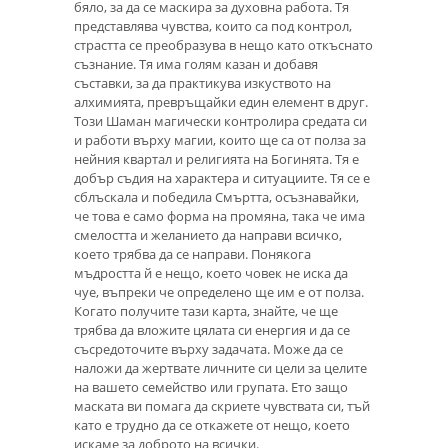
бяло, за да се маскира за духовна работа. Тя
представлява чувства, които са под контрол,
страстта се преобразува в нещо като откъснато
съзнание. Тя има голям казан и добавя
съставки, за да практикува изкуството на
алхимията, превръщайки един елемент в друг.
Този Шаман магически контролира средата си
и работи върху магии, които ще са от полза за
нейния квартал и религията на Богинята. Тя е
добър съдия на характера и ситуациите. Тя се е
сблъскала и победила Смъртта, осъзнавайки,
че това е само форма на промяна, така че има
смелостта и желанието да направи всичко,
което трябва да се направи. Понякога
мъдростта й е нещо, което човек не иска да
чуе, въпреки че определено ще им е от полза.
Когато получите тази карта, знайте, че ще
трябва да вложите цялата си енергия и да се
съсредоточите върху задачата. Може да се
наложи да жертвате личните си цели за целите
на вашето семейство или групата. Ето защо
маската ви помага да скриете чувствата си, тъй
като е трудно да се откажете от нещо, което
искаме за доброто на всички.