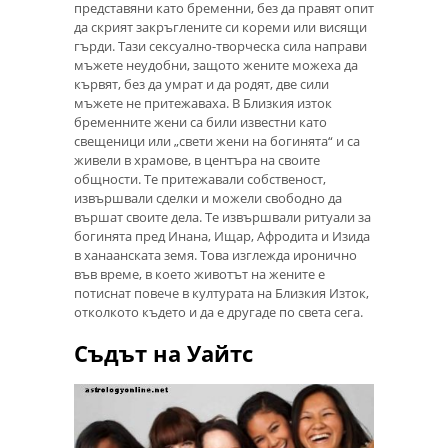
представяни като бременни, без да правят опит
да скрият закръглените си кореми или висящи
гърди. Тази сексуално-творческа сила направи
мъжете неудобни, защото жените можеха да
кървят, без да умрат и да родят, две сили
мъжете не притежаваха. В Близкия изток
бременните жени са били известни като
свещеници или „свети жени на богинята“ и са
живели в храмове, в центъра на своите
общности. Те притежавали собственост,
извършвали сделки и можели свободно да
вършат своите дела. Те извършвали ритуали за
богинята пред Инана, Ищар, Афродита и Изида
в ханаанската земя. Това изглежда иронично
във време, в което животът на жените е
потиснат повече в културата на Близкия Изток,
отколкото където и да е другаде по света сега.
Съдът на Уайтс