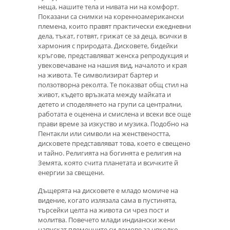
неща, нашите тела и нивата ни на комфорт.
Показани са снимки на коренноамерикански
племена, които правят практически ежедневни
дела, тъкат, готвят, грижат се за деца, всички в
хармония с природата. Дисковете, бидейки
кръгове, представляват женска репродукция и
увековечаване на нашия вид, началото и края
на живота. Те символизират бартер и
ползотворна реколта. Те показват общ стил на
живот, където връзката между майката и
детето и споделянето на групи са централни,
работата е оценена и смислена и всеки все още
прави време за изкуство и музика. Подобно на
Пентакли или символи на женствеността,
дисковете представляват това, което е свещено
и тайно. Религията на богинята е религия на
Земята, която счита планетата и всичките й
енергии за свещени.
Дъщерята на дисковете е младо момиче на
видение, когато излязала сама в пустинята,
търсейки целта на живота си чрез пост и
молитва. Повечето млади индиански жени
напускат племенните си домове за няколко