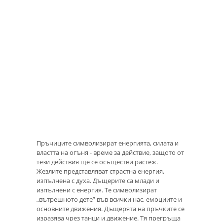
Пръчиците символизират енергията, силата и
властта на огъня - време за действие, защото от
тези действия ще се осъществи растеж.
Жезлите представляват страстна енергия,
изпълнена с духа. Дъщерите са млади и
изпълнени с енергия. Те символизират
„вътрешното дете” във всички нас, емоциите и
основните движения. Дъщерята на пръчките се
изразява чрез танци и движение. Тя прегръща