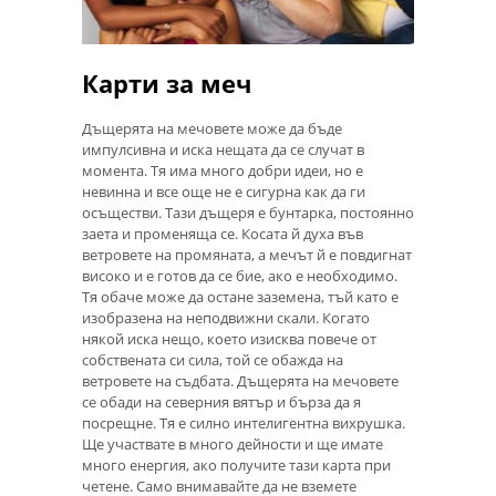
Карти за меч
Дъщерята на мечовете може да бъде
импулсивна и иска нещата да се случат в
момента. Тя има много добри идеи, но е
невинна и все още не е сигурна как да ги
осъществи. Тази дъщеря е бунтарка, постоянно
заета и променяща се. Косата й духа във
ветровете на промяната, а мечът й е повдигнат
високо и е готов да се бие, ако е необходимо.
Тя обаче може да остане заземена, тъй като е
изобразена на неподвижни скали. Когато
някой иска нещо, което изисква повече от
собствената си сила, той се обажда на
ветровете на съдбата. Дъщерята на мечовете
се обади на северния вятър и бърза да я
посрещне. Тя е силно интелигентна вихрушка.
Ще участвате в много дейности и ще имате
много енергия, ако получите тази карта при
четене. Само внимавайте да не вземете