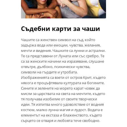
Съдебни карти за чаши
Чашите са женствен символ на съд, който
задържа вода или емоции, чувства, желания,
мечти и видения. Чашките са лунни и астрални.
Те са представени от Луната или със сребро. Те
са за женските начини на изразяване, слушане
отвътре, дълбоко, психически чувства,
символи на гърдите и утробата.
Изображенията са взети от остров Крит, където
някога е процъфтявала културата на богините.
Сините и зелените на морето карат човек да
мисли за царствата на света на мечтите, където
тя получава изобилие от своите творчески
идеи. Тя изпитва много удоволствие от водния
костюм, малко лунна магия и лудост. Водата е
елементът на екстаза и блаженството, където
сърцето се отваря и любовта тече свободно.