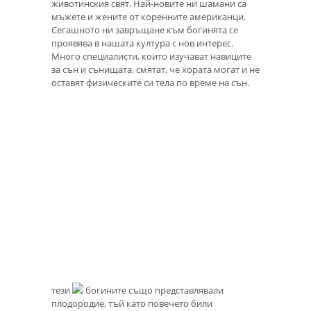
животинския свят. Най-новите ни шамани са
мъжете и жените от коренните американци.
Сегашното ни завръщане към богинята се
проявява в нашата култура с нов интерес.
Много специалисти, които изучават навиците
за сън и сънищата, смятат, че хората могат и не
оставят физическите си тела по време на сън.
тези
богините също представлявали
плодородие, тъй като повечето били