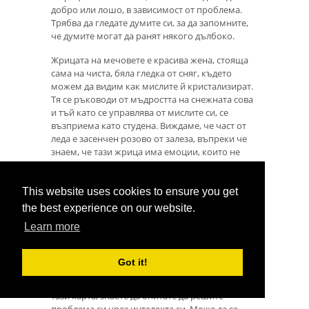
добро или лошо, в зависимост от проблема.
Трябва да гледате думите си, за да запомните,
че думите могат да ранят някого дълбоко.
Жрицата на мечовете е красива жена, стояща
сама на чиста, бяла гледка от сняг, където
можем да видим как мислите й кристализират.
Тя се ръководи от мъдростта на снежната сова
и тъй като се управлява от мислите си, се
възприема като студена. Виждаме, че част от
леда е засенчен розово от залеза, въпреки че
знаем, че тази жрица има емоции, които не
иска да показва. Умът й е критичен, но въпреки
че е строга, тя също е разумна и ясноглава.
Златната брадва, на която почива, я поддържа
This website uses cookies to ensure you get
връзка със Земята. Бялото й палто е направено
the best experience on our website.
от козина на полярна мечка, свързваща я с
Learn more
майор Урса, показваща древната сила на
женската група, която е знаела за звездите и
завъртането на зодиакалното колело. Жрицата
Got it!
на мечовете е писател и оратор. Бухалът й
тръгва на шамански полети. Когато видите
тази карта, знаете да опитате да решите
проблема си чрез интелекта си. Може да се