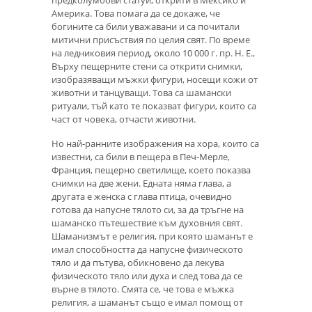
предколумбови статуи, открити в Мексико и
Америка. Това помага да се докаже, че
богините са били уважавани и са почитали
митични присъствия по целия свят. По време
на ледниковия период, около 10 000 г. пр. Н. Е.,
Върху пещерните стени са открити снимки,
изобразяващи мъжки фигури, носещи кожи от
животни и танцуващи. Това са шамански
ритуали, тъй като те показват фигури, които са
част от човека, отчасти животни.
Но най-ранните изображения на хора, които са
известни, са били в пещера в Печ-Мерле,
Франция, пещерно светилище, което показва
снимки на две жени. Едната няма глава, а
другата е женска с глава птица, очевидно
готова да напусне тялото си, за да тръгне на
шаманско пътешествие към духовния свят.
Шаманизмът е религия, при която шаманът е
имал способността да напусне физическото
тяло и да пътува, обикновено да лекува
физическото тяло или духа и след това да се
върне в тялото. Смята се, че това е мъжка
религия, а шаманът също е имал помощ от