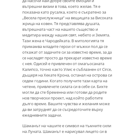
да насочи най-добре своите емоции и
вътрешни визии в това, което желае. Тя е
показана като русалка, което е съкратено за
„Весела прислужница“ на вещицата за Високата
жрица на ковен. Тя представлява душата,
вътрешната част на нашето същество и
медитира между нашия свят, небето и Земята.
Тази жена е Чародейката. В митологията тя
примамва младите герои от мъжки пол да се
откажат от задачите си за известно време, за да
се насладят просто да прекарат известно време
с нея. Одисей е привлечен от омагьосаната
Калипсо, точно както Улис е съблазнен от Circe,
дъщеря на Хекате Крона, останал на острова си
седем години. Когато получите тази карта на
четене, привлечете силата си в себе си. Бихте
могли да сте бременна или готови да родите
нов творчески проект, над който работите
дълго време. Вашите чувства и желания може
да ви затруднят да се съсредоточите върху
ежедневните задачи.
Шаманът на чашите е символ на тъмните сили
на Луната. Шаманът е нарисувал лицето си в