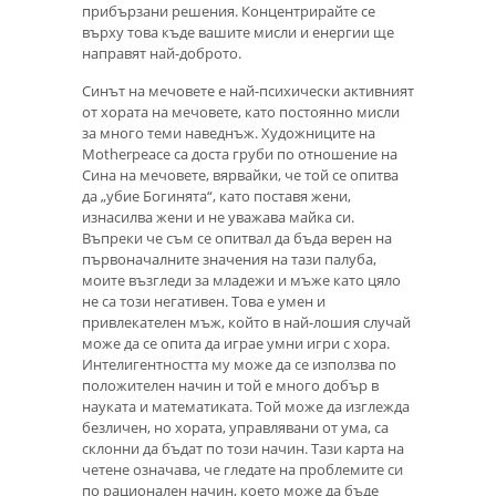
прибързани решения. Концентрирайте се
върху това къде вашите мисли и енергии ще
направят най-доброто.
Синът на мечовете е най-психически активният
от хората на мечовете, като постоянно мисли
за много теми наведнъж. Художниците на
Motherpeace са доста груби по отношение на
Сина на мечовете, вярвайки, че той се опитва
да „убие Богинята“, като поставя жени,
изнасилва жени и не уважава майка си.
Въпреки че съм се опитвал да бъда верен на
първоначалните значения на тази палуба,
моите възгледи за младежи и мъже като цяло
не са този негативен. Това е умен и
привлекателен мъж, който в най-лошия случай
може да се опита да играе умни игри с хора.
Интелигентността му може да се използва по
положителен начин и той е много добър в
науката и математиката. Той може да изглежда
безличен, но хората, управлявани от ума, са
склонни да бъдат по този начин. Тази карта на
четене означава, че гледате на проблемите си
по рационален начин, което може да бъде