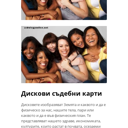
Дискови съдебни карти
Дисковете изобразяват Земята и каквото и да е
физическо за нас, нашите тела, пари или
каквото и да е във физическия план. Те
представляват нашето здраве, икономиката,
културите, които растат в почвата, осезаеми