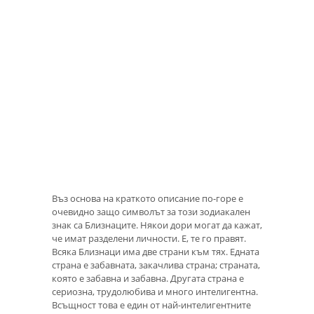
Въз основа на краткото описание по-горе е
очевидно защо символът за този зодиакален
знак са Близнаците. Някои дори могат да кажат,
че имат разделени личности. Е, те го правят.
Всяка Близнаци има две страни към тях. Едната
страна е забавната, закачлива страна; страната,
която е забавна и забавна. Другата страна е
сериозна, трудолюбива и много интелигентна.
Всъщност това е един от най-интелигентните