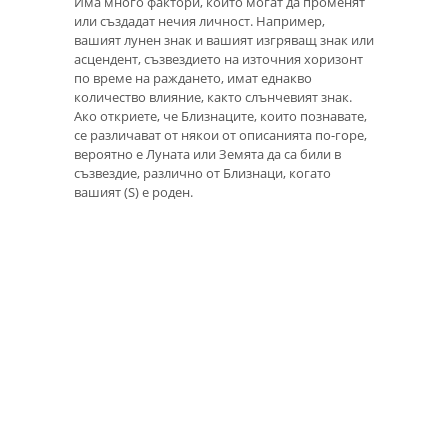
Има много фактори, които могат да променят
или създадат нечия личност. Например,
вашият лунен знак и вашият изгряващ знак или
асцендент, съзвездието на източния хоризонт
по време на раждането, имат еднакво
количество влияние, както слънчевият знак.
Ако откриете, че Близнаците, които познавате,
се различават от някои от описанията по-горе,
вероятно е Луната или Земята да са били в
съзвездие, различно от Близнаци, когато
вашият (S) е роден.