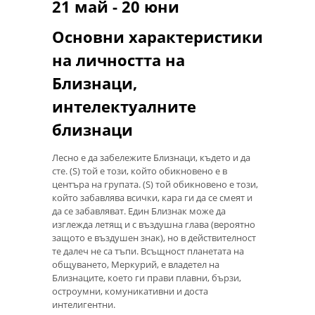
21 май - 20 юни
Основни характеристики
на личността на
Близнаци,
интелектуалните
близнаци
Лесно е да забележите Близнаци, където и да
сте. (S) той е този, който обикновено е в
центъра на групата. (S) той обикновено е този,
който забавлява всички, кара ги да се смеят и
да се забавляват. Един Близнак може да
изглежда летящ и с въздушна глава (вероятно
защото е въздушен знак), но в действителност
те далеч не са тъпи. Всъщност планетата на
общуването, Меркурий, е владетел на
Близнаците, което ги прави плавни, бързи,
остроумни, комуникативни и доста
интелигентни.