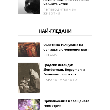
черните котки
ПЪТЕВОДИТЕЛИ ЗА
ЖИВОТНИ
НАЙ-ГЛЕДАНИ
Съвети за тълкуване на
сънищата с червения цвят
DREAMS
Градски легенди:
Slenderman, Bogeyman и
Големият лош вълк
ПАРАНОРМАЛНОТО
Приключения в свещената
геометрия