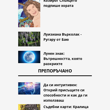
Козирог Слънцето
подпише хората
Луизиана Върколак -
Ругару от Баю
Лунен знак:
Вътрешността, която
разкрихте
ПРЕПОРЪЧАНО
Да си интуитивен:
Открий присъщите си
способности и как да ги
използваш
Съдебни карти: Кралица