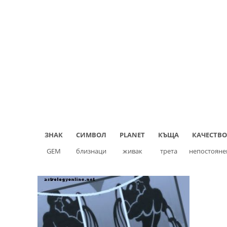
ЗНАК
СИМВОЛ
PLANET
КЪЩА
КАЧЕСТВО
GEM
близнаци
живак
трета
непостояне