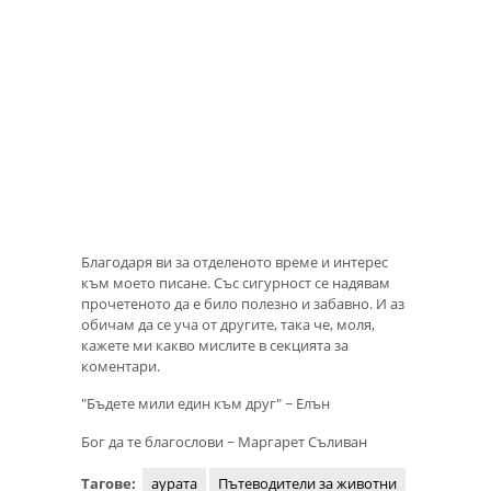
Благодаря ви за отделеното време и интерес
към моето писане. Със сигурност се надявам
прочетеното да е било полезно и забавно. И аз
обичам да се уча от другите, така че, моля,
кажете ми какво мислите в секцията за
коментари.
"Бъдете мили един към друг" ~ Елън
Бог да те благослови ~ Маргарет Съливан
Тагове:
аурата
Пътеводители за животни