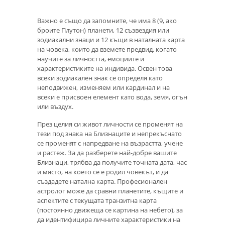
Важно е също да запомните, че има 8 (9, ако
броите Плутон) планети, 12 съзвездия или
зодиакални знаци и 12 къщи в наталната карта
на човека, които да вземете предвид, когато
научите за личността, емоциите и
характеристиките на индивида. Освен това
всеки зодиакален знак се определя като
неподвижен, изменяем или кардинал и на
всеки е присвоен елемент като вода, земя, огън
или въздух.
През целия си живот личности се променят на
тези под знака на Близнаците и непрекъснато
се променят с напредване на възрастта, учене
и растеж. За да разберете най-добре вашите
Близнаци, трябва да получите точната дата, час
и място, на което се е родил човекът, и да
създадете натална карта. Професионален
астролог може да сравни планетите, къщите и
аспектите с текущата транзитна карта
(постоянно движеща се картина на небето), за
да идентифицира личните характеристики на