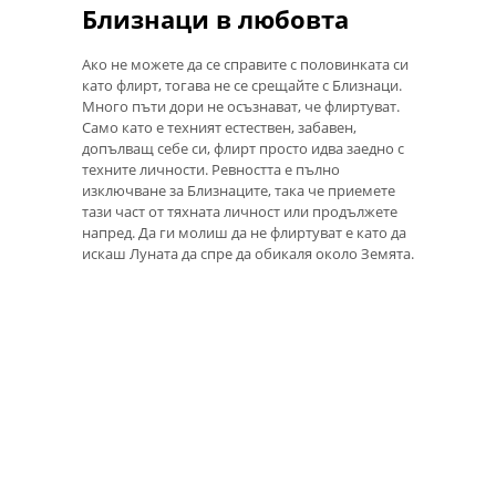
Близнаци в любовта
Ако не можете да се справите с половинката си
като флирт, тогава не се срещайте с Близнаци.
Много пъти дори не осъзнават, че флиртуват.
Само като е техният естествен, забавен,
допълващ себе си, флирт просто идва заедно с
техните личности. Ревността е пълно
изключване за Близнаците, така че приемете
тази част от тяхната личност или продължете
напред. Да ги молиш да не флиртуват е като да
искаш Луната да спре да обикаля около Земята.