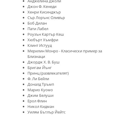
Анджелина Джоли
Джон Ф. Кенеди
Хенри Кисинджър
Сър Лорънс Оливър
Боб Дилан
Пати Лабел
Роузън Картър Кеш
Хюбърт Хъмфри
Клинт Истууд
Мерилин Монро - Класически пример за
Близнаци
Джордж Х. В. Буш
Бригам Йънг
Принц (развлекателят)
Ф. Ли Бейли
Доналд Тръмп
Марио Куомо
Джим Белуши
Ерол Флин
Никол Кидман
Уилям Бътлър Йейтс