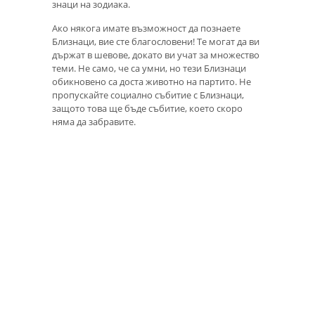
знаци на зодиака.
Ако някога имате възможност да познаете
Близнаци, вие сте благословени! Те могат да ви
държат в шевове, докато ви учат за множество
теми. Не само, че са умни, но тези Близнаци
обикновено са доста животно на партито. Не
пропускайте социално събитие с Близнаци,
защото това ще бъде събитие, което скоро
няма да забравите.