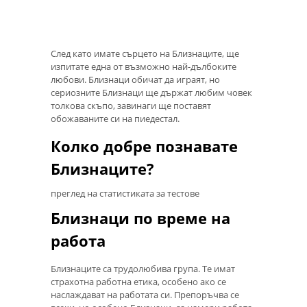
След като имате сърцето на Близнаците, ще
изпитате една от възможно най-дълбоките
любови. Близнаци обичат да играят, но
сериозните Близнаци ще държат любим човек
толкова скъпо, завинаги ще поставят
обожаваните си на пиедестал.
Колко добре познавате
Близнаците?
преглед на статистиката за тестове
Близнаци по време на
работа
Близнаците са трудолюбива група. Те имат
страхотна работна етика, особено ако се
наслаждават на работата си. Препоръчва се