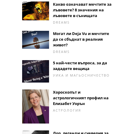
Какво означават мечтите за
лъвовете? 8 значения на
лъвовете в сънищата
DREAMS
Могат ли Deja Vu и мечтите
да се сбъднат в реалния
живот?
DREAMS
5 най-чести въпроса, за да
зададете вещица
УИКА И МАГЬОСНИЧЕСТВО
Хороскопът и
астрологичният профил на
Елизабет Уорън
АСТРОЛОГИЯ
Лор, легенди и суеверия за