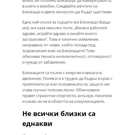
всеки, но особено Близнаци, да намери работа,
в която е влюбен. Следвайте мечтите си,
Близнаци и двете личности ще бъдат щастливи.
Една най-скъпа за сърцето ми Близнаци (Баща
ми), ми каза няколко пъти: „Винаги работете
здраво, играйте здраво и имайте много
застраховки“. Това е типично изявление,
направено от човек, който попада под
зодиакалния знак на Близнаците! Това
обяснява тяхната интелигентност, отговорност
и нужда от забавление.
Близнаците са пълни с енергия и винаги в
движение. Понякога е трудно да бъдеш в крак с
приятелите си или половинката си, защото им
става скучно толкова лесно. Обикновено
правят страхотни спортисти, актьори, писатели
и какво ли не в областта на комуникациите.
Не всички близки са
еднакви