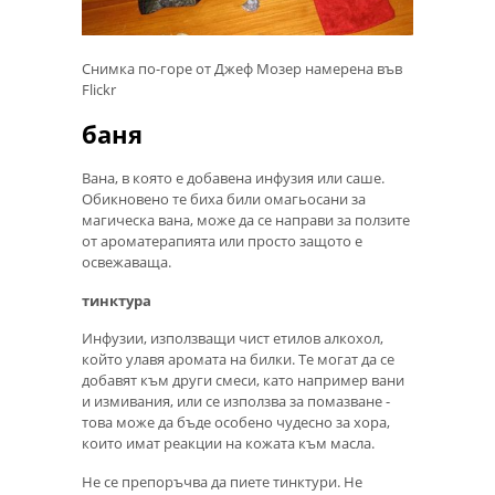
Снимка по-горе от Джеф Мозер намерена във
Flickr
баня
Вана, в която е добавена инфузия или саше.
Обикновено те биха били омагьосани за
магическа вана, може да се направи за ползите
от ароматерапията или просто защото е
освежаваща.
тинктура
Инфузии, използващи чист етилов алкохол,
който улавя аромата на билки. Те могат да се
добавят към други смеси, като например вани
и измивания, или се използва за помазване -
това може да бъде особено чудесно за хора,
които имат реакции на кожата към масла.
Не се препоръчва да пиете тинктури. Не