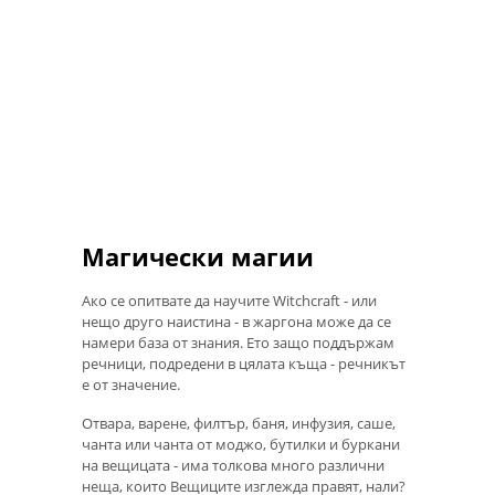
Магически магии
Ако се опитвате да научите Witchcraft - или
нещо друго наистина - в жаргона може да се
намери база от знания. Ето защо поддържам
речници, подредени в цялата къща - речникът
е от значение.
Отвара, варене, филтър, баня, инфузия, саше,
чанта или чанта от моджо, бутилки и буркани
на вещицата - има толкова много различни
неща, които Вещиците изглежда правят, нали?