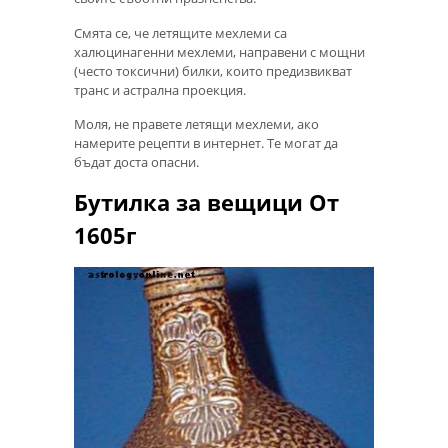
Смята се, че летящите мехлеми са
халюцинагенни мехлеми, направени с мощни
(често токсични) билки, които предизвикват
транс и астрална проекция.
Моля, не правете летящи мехлеми, ако
намерите рецепти в интернет. Те могат да
бъдат доста опасни.
Бутилка за вещици От
1605г