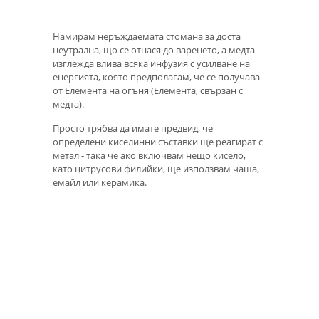
Намирам неръждаемата стомана за доста
неутрална, що се отнася до варенето, а медта
изглежда влива всяка инфузия с усилване на
енергията, която предполагам, че се получава
от Елемента на огъня (Елемента, свързан с
медта).
Просто трябва да имате предвид, че
определени киселинни съставки ще реагират с
метал - така че ако включвам нещо кисело,
като цитрусови филийки, ще използвам чаша,
емайл или керамика.