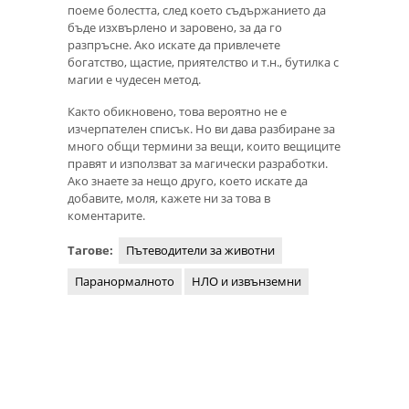
поеме болестта, след което съдържанието да
бъде изхвърлено и заровено, за да го
разпръсне. Ако искате да привлечете
богатство, щастие, приятелство и т.н., бутилка с
магии е чудесен метод.
Както обикновено, това вероятно не е
изчерпателен списък. Но ви дава разбиране за
много общи термини за вещи, които вещиците
правят и използват за магически разработки.
Ако знаете за нещо друго, което искате да
добавите, моля, кажете ни за това в
коментарите.
Тагове:
Пътеводители за животни
Паранормалното
НЛО и извънземни