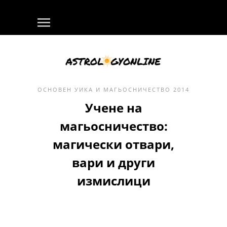
ОСНОВЕН
УИКА И МАГЬОСНИЧЕСТВО
2014
Учене на
магьосничество:
магически отвари,
вари и други
измислици