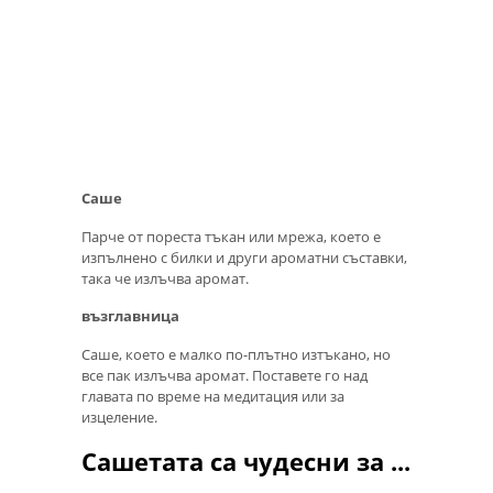
Саше
Парче от пореста тъкан или мрежа, което е
изпълнено с билки и други ароматни съставки,
така че излъчва аромат.
възглавница
Саше, което е малко по-плътно изтъкано, но
все пак излъчва аромат. Поставете го над
главата по време на медитация или за
изцеление.
Сашетата са чудесни за ...