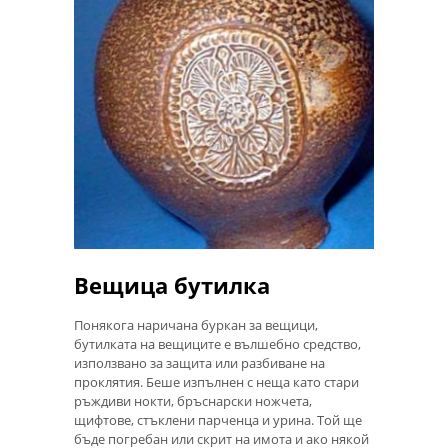
Вещица бутилка
Понякога наричана буркан за вещици,
бутилката на вещиците е вълшебно средство,
използвано за защита или разбиване на
проклятия. Беше изпълнен с неща като стари
ръждиви нокти, бръснарски ножчета,
щифтове, стъклени парченца и урина. Той ще
бъде погребан или скрит на имота и ако някой