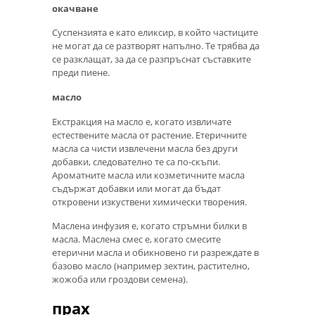
окачване
Суспензията е като еликсир, в който частиците
не могат да се разтворят напълно. Те трябва да
се разклащат, за да се разпръснат съставките
преди пиене.
масло
Екстракция на масло е, когато извличате
естествените масла от растение. Етеричните
масла са чисти извлечени масла без други
добавки, следователно те са по-скъпи.
Ароматните масла или козметичните масла
съдържат добавки или могат да бъдат
откровени изкуствени химически творения.
Маслена инфузия е, когато стръмни билки в
масла. Маслена смес е, когато смесите
етерични масла и обикновено ги разреждате в
базово масло (например зехтин, растително,
жожоба или гроздови семена).
прах