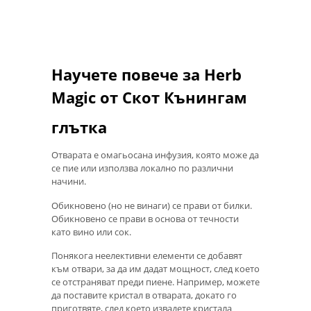
Научете повече за Herb
Magic от Скот Кънингам
глътка
Отварата е омагьосана инфузия, която може да
се пие или използва локално по различни
начини.
Обикновено (но не винаги) се прави от билки.
Обикновено се прави в основа от течности
като вино или сок.
Понякога неелективни елементи се добавят
към отвари, за да им дадат мощност, след което
се отстраняват преди пиене. Например, можете
да поставите кристал в отварата, докато го
приготвяте, след което извадете кристала