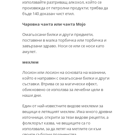
използвайте разтриващ алкохол, който се
произвежда от петролни продукти; трябва да
бъде 140 доказан чист етил.
Чаровна чанта или чанта Mojo
Омагьосани билки и други предмети,
поставени в малка торбичка или торбичка и
завързани здраво. Носи се или се носи като
амулет.
мехлем
Лосион или лосион на основата на мазнини,
който е направен с омагьосани билки и други
съставки. Втрива се за магически ефект,
обикновено се използва за лечебни цели в
наши дни.
Един от най-известните видове мехлеми за
вещици е летящият мехлем. Има много древни
източници, открити за тези видове рецепти, а
фолклорът казва, че вещиците са го
използвали, за да летят на метлите си към
своите съботни празненства.