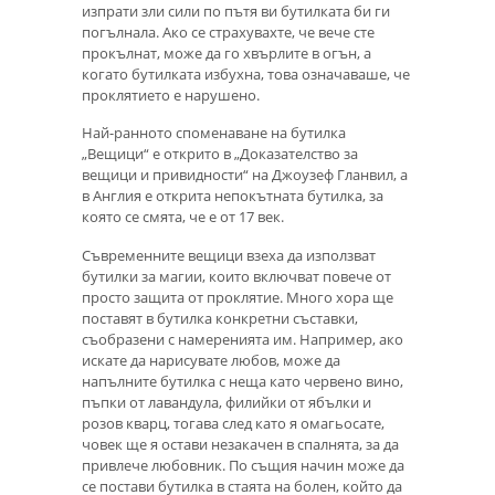
изпрати зли сили по пътя ви бутилката би ги
погълнала. Ако се страхувахте, че вече сте
прокълнат, може да го хвърлите в огън, а
когато бутилката избухна, това означаваше, че
проклятието е нарушено.
Най-ранното споменаване на бутилка
„Вещици“ е открито в „Доказателство за
вещици и привидности“ на Джоузеф Гланвил, а
в Англия е открита непокътната бутилка, за
която се смята, че е от 17 век.
Съвременните вещици взеха да използват
бутилки за магии, които включват повече от
просто защита от проклятие. Много хора ще
поставят в бутилка конкретни съставки,
съобразени с намеренията им. Например, ако
искате да нарисувате любов, може да
напълните бутилка с неща като червено вино,
пъпки от лавандула, филийки от ябълки и
розов кварц, тогава след като я омагьосате,
човек ще я остави незакачен в спалнята, за да
привлече любовник. По същия начин може да
се постави бутилка в стаята на болен, който да