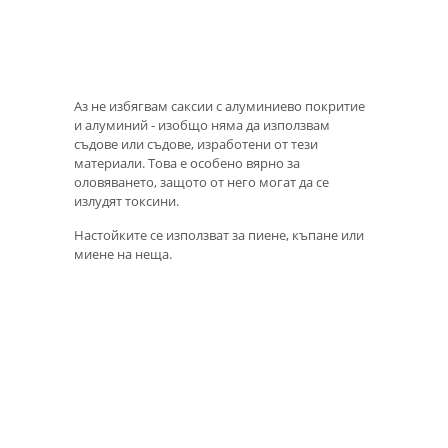
Аз не избягвам саксии с алуминиево покритие
и алуминий - изобщо няма да използвам
съдове или съдове, изработени от тези
материали. Това е особено вярно за
оловяването, защото от него могат да се
излудят токсини.
Настойките се използват за пиене, къпане или
миене на неща.