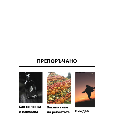
ПРЕПОРЪЧАНО
Магия
нама
полов
Как се прави
Заклинание
луна:
Виждам
и използва
на реколтата