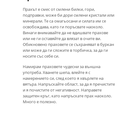
Прахът е смес от смлени билки, гори,
подправки, може би дори смлени кристали или
минерали. Те са омагьосани и силата им се
освобождава, като ги поръсвате наоколо.
Винаги внимавайте да не вдишвате прахове
или не ги оставяйте да влязат в очите ви.
Обикновено праховете се съхраняват в буркан
или може да ги сложите в торбичка, за да ги
носите със себе си.
Намирам праховете чудесни за външна
употреба. Хванете шепа, влейте я с
намерението си, след което я хвърлете на
вятъра. Напръскайте област, за да я пречистите
и я почистите от негативност. Направете
защитен кръг, като напръскате прах наоколо.
Много е полезно.