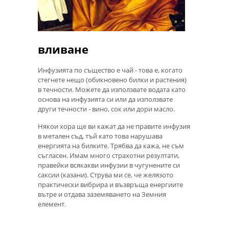
вливане
Инфузията по същество е чай - това е, когато
стегнете нещо (обикновено билки и растения)
в течности. Можете да използвате водата като
основа на инфузията си или да използвате
други течности - вино, сок или дори масло.
Някои хора ще ви кажат да не правите инфузия
в метален съд, тъй като това нарушава
енергията на билките. Трябва да кажа, не съм
съгласен. Имам много страхотни резултати,
правейки всякакви инфузии в чугунените си
саксии (казани). Струва ми се, че желязото
практически вибрира и възвръща енергиите
вътре и отдава заземяването на Земния
елемент.