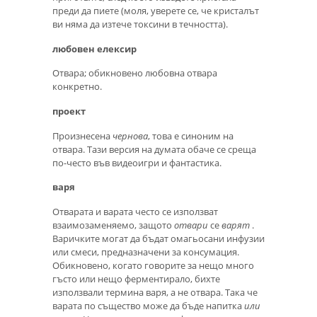
преди да пиете (моля, уверете се, че кристалът
ви няма да изтече токсини в течността).
любовен елексир
Отвара; обикновено любовна отвара
конкретно.
проект
Произнесена
чернова
, това е синоним на
отвара. Тази версия на думата обаче се среща
по-често във видеоигри и фантастика.
варя
Отварата и варата често се използват
взаимозаменяемо, защото
отвари
се
варят
.
Варичките могат да бъдат омагьосани инфузии
или смеси, предназначени за консумация.
Обикновено, когато говорите за нещо много
гъсто или нещо ферментирало, бихте
използвали термина варя, а не отвара. Така че
варата по същество може да бъде напитка
или