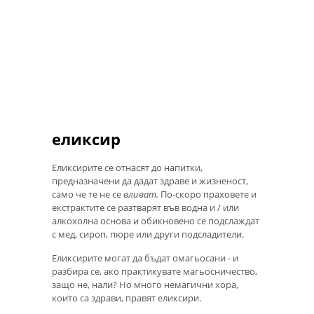
еликсир
Еликсирите се отнасят до напитки,
предназначени да дадат здраве и жизненост,
само че те не се
вливат.
По-скоро праховете и
екстрактите се разтварят във водна и / или
алкохолна основа и обикновено се подслаждат
с мед, сироп, пюре или други подсладители.
Еликсирите могат да бъдат омагьосани - и
разбира се, ако практикувате магьосничество,
защо не, нали? Но много немагични хора,
които са здрави, правят еликсири.