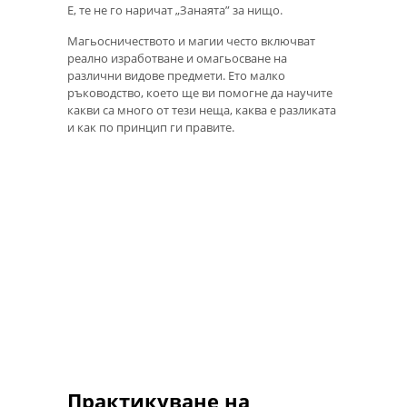
Е, те не го наричат ​​„Занаята” за нищо.
Магьосничеството и магии често включват
реално изработване и омагьосване на
различни видове предмети. Ето малко
ръководство, което ще ви помогне да научите
какви са много от тези неща, каква е разликата
и как по принцип ги правите.
Практикуване на