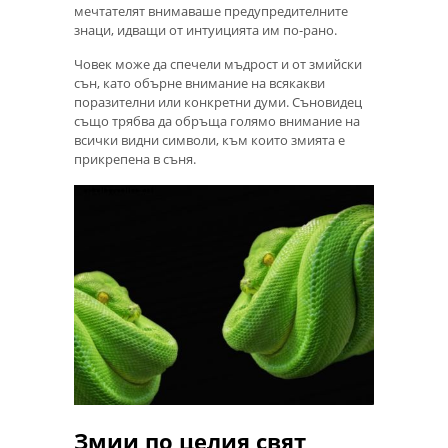
мечтателят внимаваше предупредителните
знаци, идващи от интуицията им по-рано.
Човек може да спечели мъдрост и от змийски
сън, като обърне внимание на всякакви
поразителни или конкретни думи. Съновидец
също трябва да обръща голямо внимание на
всички видни символи, към които змията е
прикрепена в съня.
Змии по целия свят