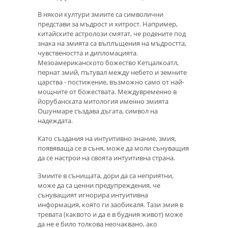
В някои култури змиите са символични
представи за мъдрост и хитрост. Например,
китайските астролози смятат, че родените под
знака на змията са въплъщения на мъдростта,
чувствеността и дипломацията.
Мезоамериканското божество Кетцалкоатл,
пернат змий, пътувал между небето и земните
царства - постижение, възможно само от най-
мощните от божествата. Междувременно в
йорубанската митология именно змията
Ошунмаре създава дъгата, символ на
надеждата.
Като създания на интуитивно знание, змия,
появяваща се в съня, може да моли сънуващия
да се настрои на своята интуитивна страна.
Змиите в сънищата, дори да са неприятни,
може да са ценни предупреждения, че
сънуващият игнорира интуитивна
информация, която ги заобикаля. Тази змия в
тревата (каквото и да е в будния живот) може
да не е било толкова неочаквано, ако