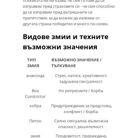
психиката ни ни казва, че сме готови да се
изправим пред страховете си - че сме способни
да се изправим пред вътрешните си
препятствия, за да можем да излезем от
другата страна победител и много по-силен.
Видове змии и техните
възможни значения
ТИП
ВЪЗМОЖНО ЗНАЧЕНИЕ /
ЗМИЯ
ТЪЛКУВАНЕ
анаконда
Стрес, натиск, креативност,
задушена сексуалност.
Boa
Но репресиите / борба.
Constrictor
кобра
Предупреждение за предстоящ
конфликт / борба.
Питон
Силно сексуална, възможна
опасност, решителност.
змия
Плодовитост, прераждане,