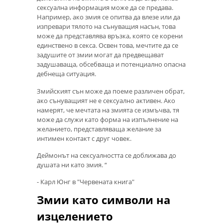
сексуална информация може да се предава.
Например, ако змия се опитва да влезе или да
изпревари тялото на сънуващия насън, това
може да представлява връзка, която се корени
единствено в секса. Освен това, мечтите да се
задушите от змии могат да предвещават
задушаваща, обсебваща и потенциално опасна
дебнеща ситуация.
Змийският сън може да поеме различен обрат,
ако сънуващият не е сексуално активен. Ако
намерят, че мечтата на змията се измъчва, тя
може да служи като форма на изпълнение на
желанието, представляваща желание за
интимен контакт с друг човек.
Деймонът на сексуалността се доближава до
душата ни като змия. “
- Карл Юнг в "Червената книга"
Змии като символи на
изцелението