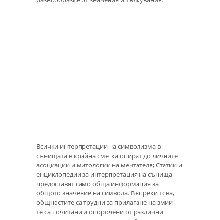
разнообразие от значения и тълкувания.
Всички интерпретации на символизма в
сънищата в крайна сметка опират до личните
асоциации и митологии на мечтателя; Статии и
енциклопедии за интерпретация на сънища
предоставят само обща информация за
общото значение на символа. Въпреки това,
общностите са трудни за прилагане на змии -
те са почитани и опорочени от различни