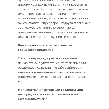
информират как психиката ни ги представя в
сънищата ни. Например, ако в реалния живот
имате положителни асоциации със змии,
тогава е възможно, когато те се появят в съня
ви, означават нещо добро. От друга страна, ако
се страхувате от змии, те вероятно са
представител на нещо, от което се страхувате
или ви е неприятно в будния ви живот.
Как се чувствахте в съня, когато
срещнахте символа?
Когато сънуваме, директно изпитваме
психиката си. Чувствата, които тези символи
раздвижват, са важни - не забравяйте да ги
вземете под внимание, когато се опитате да
определите възможното им значение за вас
лично.
Изпитвате ли повтарящи се мисли или
емоции, свързани със символа през
ежедневието си?