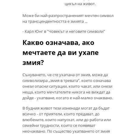
цикъл на живот.
Може би най-разпространеният мечтен символ
на трансцендентността е змията ...
- Карл Юнг в "Човекът и неговите символи"
Какво означава, ако
мечтаете да ви ухапе
змия?
Сънуването, че сте ухапана от змия, може да
символизира „змия в тревата“, което означава
онези опасни ситуации, които чакат, или онези
неща, които мечтателите никога не виждат да
дойде - ухапване, когато е най-малко очаквано.
В будния живот тези изненади могат да бъдат
всичко - от приятели, които предават, до
влюбените, които напускат, или до работа или
семейни трудности, които се появяват
неочаквано. По същество ухапването от змия