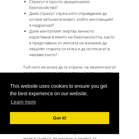
Страхът е просто ирационално
безпокойство?
Дали страхът служи като оправдание да
остане затънал в живот, който мечтаещият
е надраснал?
Дали мечтателят жертва личното
израстване в името на безопасността, както
е представено от липсата на желание да
хвърлят старата си кожа и да се плъзгат в
неизвестното?
Тъй като не може да се отрече, че змиите могат
да представляват опасност за живота на човек,
е напълно разумно да се приемат като
предупредителни символи, когато се появят в
This website uses cookies to ensure you get
сънищата. Това предупреждение би могло да
the best experience on our website.
се отнася за много неща, но мечтателят зависи
Learn more
да внимава за сигналите, идващи от
професионалния или личния им живот.
Got it!
Любопитството / Интрига
Ако някой сънуващ се почувства любопитен за
змия в съня си, възможно е змията да