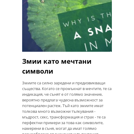
Змии като мечтани
символи
Змиите са силно заредени и предизвикващи
същества. Когато се промъкнат в мечтите, те са
индикация, че сънят е от голямо значение,
вероятно предлага чудесна възможност за
потенциален растеж. Тъй като змиите имат
толкова много възможни тълкувания -
мъдрост, секс, трансформация и страх - те са
перфектни примери за това как символите,
намерени в съня, могат да имат голямо