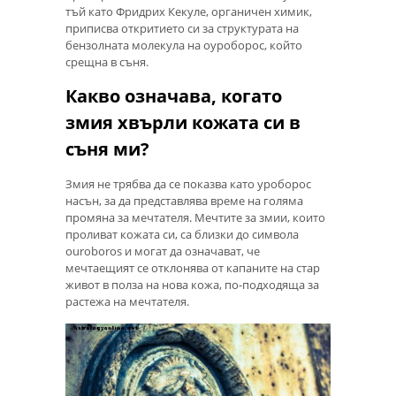
тъй като Фридрих Кекуле, органичен химик,
приписва откритието си за структурата на
бензолната молекула на оуроборос, който
срещна в съня.
Какво означава, когато
змия хвърли кожата си в
съня ми?
Змия не трябва да се показва като уроборос
насън, за да представлява време на голяма
промяна за мечтателя. Мечтите за змии, които
проливат кожата си, са близки до символа
ouroboros и могат да означават, че
мечтаещият се отклонява от капаните на стар
живот в полза на нова кожа, по-подходяща за
растежа на мечтателя.