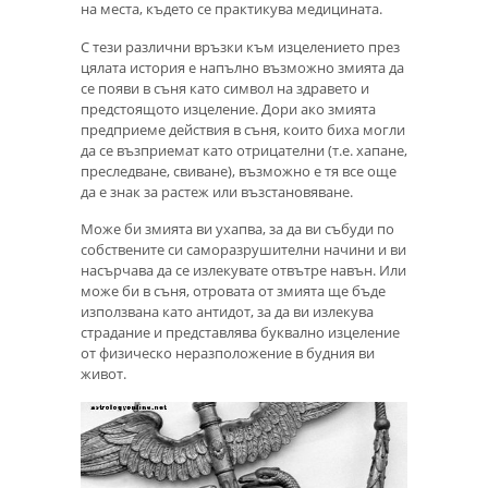
на места, където се практикува медицината.
С тези различни връзки към изцелението през
цялата история е напълно възможно змията да
се появи в съня като символ на здравето и
предстоящото изцеление. Дори ако змията
предприеме действия в съня, които биха могли
да се възприемат като отрицателни (т.е. хапане,
преследване, свиване), възможно е тя все още
да е знак за растеж или възстановяване.
Може би змията ви ухапва, за да ви събуди по
собствените си саморазрушителни начини и ви
насърчава да се излекувате отвътре навън. Или
може би в съня, отровата от змията ще бъде
използвана като антидот, за да ви излекува
страдание и представлява буквално изцеление
от физическо неразположение в будния ви
живот.