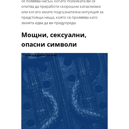
се появява насън, когато психиката ви се
опитва да преработи скорошни катаклизми
или когато имате подсъзнателна интуиция за
предстоящи неща, която се проявява като
змията идва да ви предупреди.
Мощни, сексуални,
опасни символи