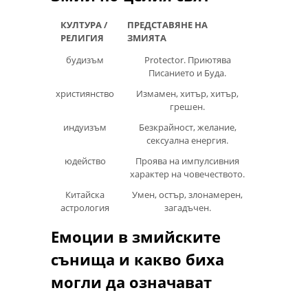
КУЛТУРА /
ПРЕДСТАВЯНЕ НА
РЕЛИГИЯ
ЗМИЯТА
будизъм
Protector. Приютява
Писанието и Буда.
християнство
Измамен, хитър, хитър,
грешен.
индуизъм
Безкрайност, желание,
сексуална енергия.
юдейство
Проява на импулсивния
характер на човечеството.
Китайска
Умен, остър, злонамерен,
астрология
загадъчен.
Емоции в змийските
сънища и какво биха
могли да означават