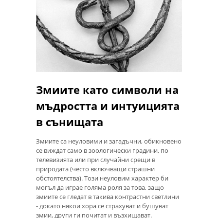
Змиите като символи на
мъдростта и интуицията
в сънищата
Змиите са неуловими и загадъчни, обикновено
се виждат само в зоологически градини, по
телевизията или при случайни срещи в
природата (често включващи страшни
обстоятелства). Този неуловим характер би
могъл да играе голяма роля за това, защо
змиите се гледат в такива контрастни светлини
- докато някои хора се страхуват и бушуват
змии, други ги почитат и възхищават.