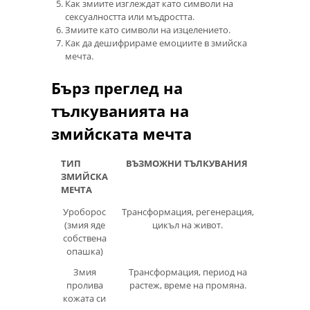
Как змиите изглеждат като символи на
сексуалността или мъдростта.
Змиите като символи на изцелението.
Как да дешифрираме емоциите в змийска
мечта.
Бърз преглед на
тълкуванията на
змийската мечта
ТИП
ВЪЗМОЖНИ ТЪЛКУВАНИЯ
ЗМИЙСКА
МЕЧТА
Уроборос
Трансформация, регенерация,
(змия яде
цикъл на живот.
собствена
опашка)
Змия
Трансформация, период на
пролива
растеж, време на промяна.
кожата си