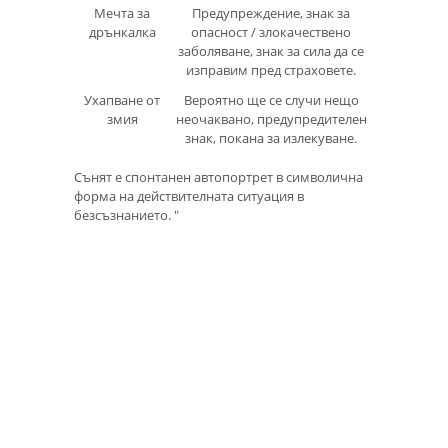
Мечта за
Предупреждение, знак за
дрънкалка
опасност / злокачествено
заболяване, знак за сила да се
изправим пред страховете.
Ухапване от
Вероятно ще се случи нещо
змия
неочаквано, предупредителен
знак, покана за излекуване.
Сънят е спонтанен автопортрет в символична
форма на действителната ситуация в
безсъзнанието. "