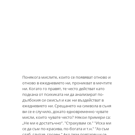
Понякога мислите, които се появяват отново и
отново в ежедневието ни, проникват в мечтите
ни. Когато го правят, те често действат като
подкана от психиката ни да анализират по-
дълбокия си смисъл и как ни въздействат в
ежедневието ни. Срещането на символа в съня
ви се е случило, докато едновременно чувате
мисли, които чувате често? Някои примери са:
„Не ми е достатъчно“. "Страхувам се." "Иска ми
се да съм по-красива, по-богата и т.н." "Аз съм
слаб, глупав, грозен." Ако тези повтарящи се