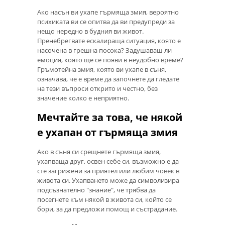
Ако насън ви ухапе гърмяща змия, вероятно
психиката ви се опитва да ви предупреди за
нещо нередно в будния ви живот.
Пренебрегвате ескалираща ситуация, която е
насочена в грешна посока? Задушаваш ли
емоция, която ще се появи в неудобно време?
Гръмотейна змия, която ви ухапе в съня,
означава, че е време да започнете да гледате
на тези въпроси открито и честно, без
значение колко е неприятно.
Мечтайте за това, че някой
е ухапан от гърмяща змия
Ако в съня си срещнете гърмяща змия,
ухапваща друг, освен себе си, възможно е да
сте загрижени за приятел или любим човек в
живота си. Ухапването може да символизира
подсъзнателно "знание", че трябва да
посегнете към някой в ​​живота си, който се
бори, за да предложи помощ и състрадание.