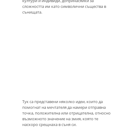
култури и индивиди, допринасяйки за
сложността им като символични същества в
сънищата.
Тук са представени няколко идеи, които да
помогнат на мечтателя да намери отправна
точка, положителна или отрицателна, относно
възможното значение на змия, която те
наскоро срещнаха в съня си.