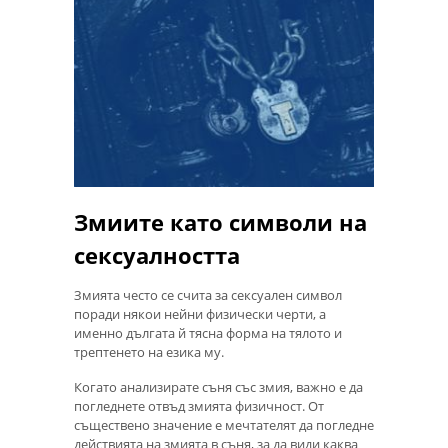
Змиите като символи на
сексуалността
Змията често се счита за сексуален символ
поради някои нейни физически черти, а
именно дългата й тясна форма на тялото и
трептенето на езика му.
Когато анализирате съня със змия, важно е да
погледнете отвъд змията физичност. От
съществено значение е мечтателят да погледне
действията на змията в съня, за да види каква