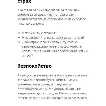
страх
Ако сънят от змия предизвиква страх, най-
добре е да се оцени честно този страх.
Мечтател трябва да отдели време да си зададе
няколко въпроса:
Истински ли е страхът?
Има ли значителна заплаха за мечтателя?
Дали страхът служи като интуитивно
предупреждение, че има нещо, което ги
заплашва в личния или професионалния им
живот?
безпокойство
Възможно е змията да е показателна за реална
заплаха във вашия буден живот. В други
моменти, змия може да предизвика
безпокойство или дискомфорт, макар и не
непременно да се страхува. Когато това е така,
ето някои въпроси, които трябва да разгледате: