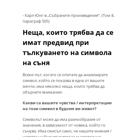
- Карл Юнг в „Събраните произведения“. (Том 8,
параграф 505)
Неща, които трябва да се
имат предвид при
тълкуването на символа
на съня
Всеки път, когато се опитате да анализирате
символ, който се показва в една от вашите
мечти, има няколко неща, които трябва да
обърнете внимание:
Какви са вашите чувства / интерпретации
на този символ в будния ви живот?
Символът може да има разнообразие от
значения, в зависимост от човека, който го
сънува. Има смисъл само, че нашите мнения /
чувства на будния живот към символ ще