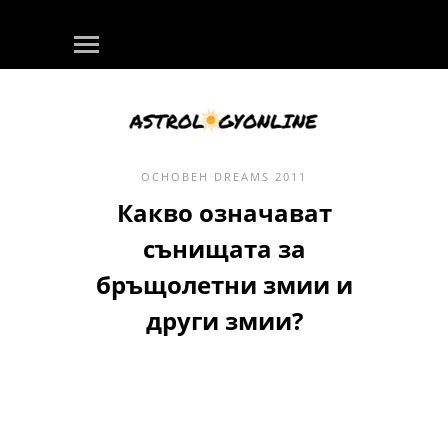
ОСНОВЕН
DREAMS
2011
Какво означават
сънищата за
бръщолетни змии и
други змии?