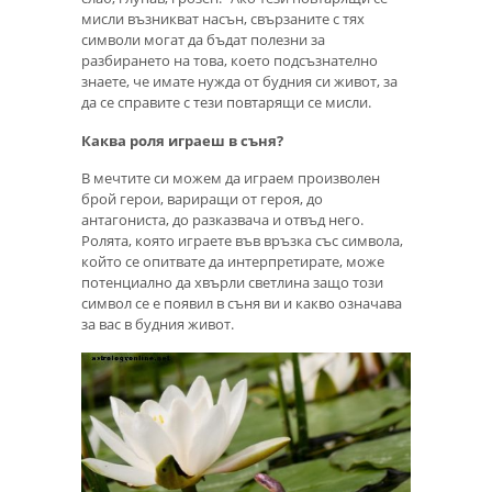
мисли възникват насън, свързаните с тях
символи могат да бъдат полезни за
разбирането на това, което подсъзнателно
знаете, че имате нужда от будния си живот, за
да се справите с тези повтарящи се мисли.
Каква роля играеш в съня?
В мечтите си можем да играем произволен
брой герои, вариращи от героя, до
антагониста, до разказвача и отвъд него.
Ролята, която играете във връзка със символа,
който се опитвате да интерпретирате, може
потенциално да хвърли светлина защо този
символ се е появил в съня ви и какво означава
за вас в будния живот.