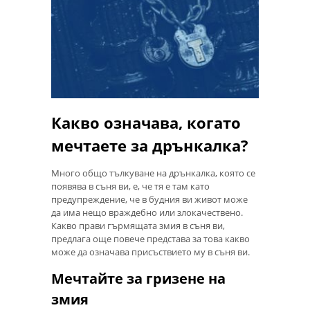
Какво означава, когато
мечтаете за дрънкалка?
Много общо тълкуване на дрънкалка, която се
появява в съня ви, е, че тя е там като
предупреждение, че в будния ви живот може
да има нещо враждебно или злокачествено.
Какво прави гърмящата змия в съня ви,
предлага още повече представа за това какво
може да означава присъствието му в съня ви.
Мечтайте за гризене на
змия