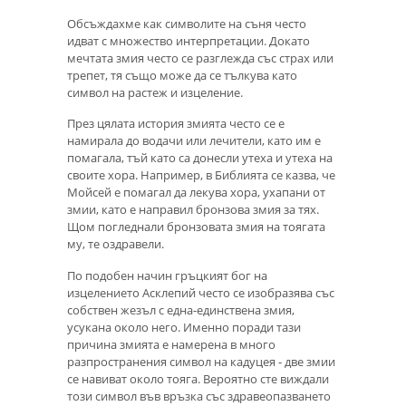
Обсъждахме как символите на съня често
идват с множество интерпретации. Докато
мечтата змия често се разглежда със страх или
трепет, тя също може да се тълкува като
символ на растеж и изцеление.
През цялата история змията често се е
намирала до водачи или лечители, като им е
помагала, тъй като са донесли утеха и утеха на
своите хора. Например, в Библията се казва, че
Мойсей е помагал да лекува хора, ухапани от
змии, като е направил бронзова змия за тях.
Щом погледнали бронзовата змия на тоягата
му, те оздравели.
По подобен начин гръцкият бог на
изцелението Асклепий често се изобразява със
собствен жезъл с една-единствена змия,
усукана около него. Именно поради тази
причина змията е намерена в много
разпространения символ на кадуцея - две змии
се навиват около тояга. Вероятно сте виждали
този символ във връзка със здравеопазването