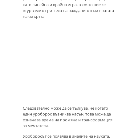
като линейна и крайна игра, в която ние се
втурваме от ритъма на раждането към вратата
на смъртта.
Следователно може да се тълкува, че когато
един уроборос възниква насън, това може да
означава време на промяна и трансформация
за мечтателя.
Уроборосът се появява в аналите на науката,