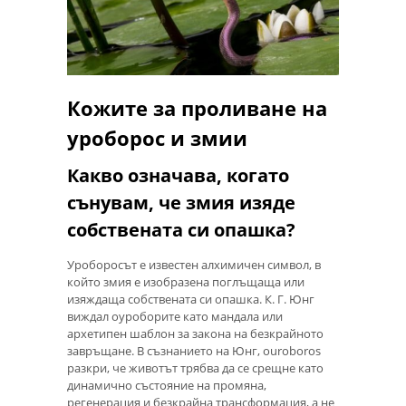
Кожите за проливане на
уроборос и змии
Какво означава, когато
сънувам, че змия изяде
собствената си опашка?
Уроборосът е известен алхимичен символ, в
който змия е изобразена поглъщаща или
изяждаща собствената си опашка. К. Г. Юнг
виждал оуроборите като мандала или
архетипен шаблон за закона на безкрайното
завръщане. В съзнанието на Юнг, ouroboros
разкри, че животът трябва да се срещне като
динамично състояние на промяна,
регенерация и безкрайна трансформация, а не