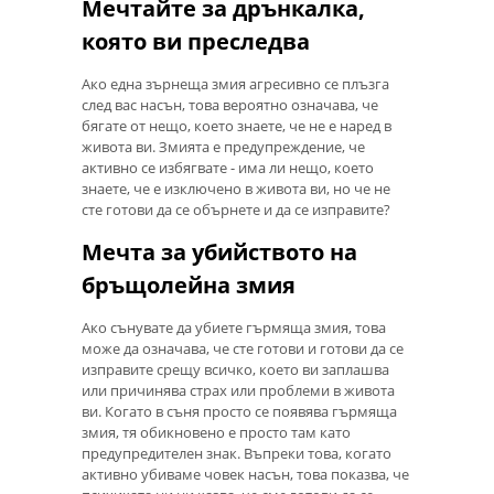
Мечтайте за дрънкалка,
която ви преследва
Ако една зърнеща змия агресивно се плъзга
след вас насън, това вероятно означава, че
бягате от нещо, което знаете, че не е наред в
живота ви. Змията е предупреждение, че
активно се избягвате - има ли нещо, което
знаете, че е изключено в живота ви, но че не
сте готови да се обърнете и да се изправите?
Мечта за убийството на
бръщолейна змия
Ако сънувате да убиете гърмяща змия, това
може да означава, че сте готови и готови да се
изправите срещу всичко, което ви заплашва
или причинява страх или проблеми в живота
ви. Когато в съня просто се появява гърмяща
змия, тя обикновено е просто там като
предупредителен знак. Въпреки това, когато
активно убиваме човек насън, това показва, че