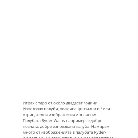
Играх с таро от около двадесет години.
Използвах палуби, включващи тъмни и / или
отрицателни изображения и значения.
Палубата Ryder-Waite, например, е добре
позната, добре използвана палуба. Намирам
много от изображенията в палубата Ryder-
Waite тъмни и отрицателни. Беше удоволствие