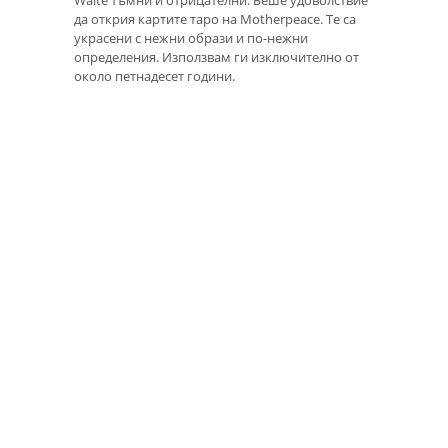
да открия картите таро на Motherpeace. Те са
украсени с нежни образи и по-нежни
определения. Използвам ги изключително от
около петнадесет години.