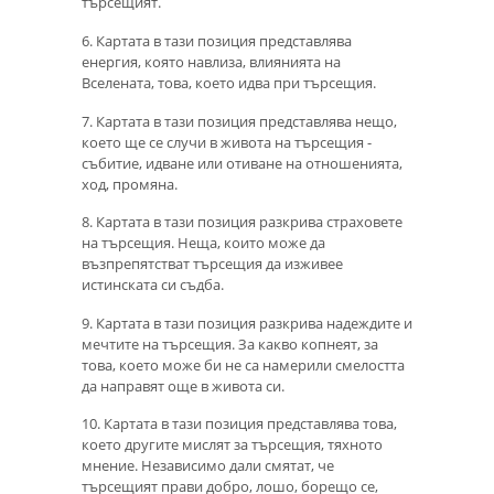
търсещият.
6. Картата в тази позиция представлява
енергия, която навлиза, влиянията на
Вселената, това, което идва при търсещия.
7. Картата в тази позиция представлява нещо,
което ще се случи в живота на търсещия -
събитие, идване или отиване на отношенията,
ход, промяна.
8. Картата в тази позиция разкрива страховете
на търсещия. Неща, които може да
възпрепятстват търсещия да изживее
истинската си съдба.
9. Картата в тази позиция разкрива надеждите и
мечтите на търсещия. За какво копнеят, за
това, което може би не са намерили смелостта
да направят още в живота си.
10. Картата в тази позиция представлява това,
което другите мислят за търсещия, тяхното
мнение. Независимо дали смятат, че
търсещият прави добро, лошо, борещо се,