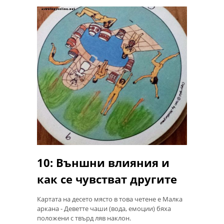
10: Външни влияния и
как се чувстват другите
Картата на десето място в това четене е Малка
аркана - Деветте чаши (вода, емоции) бяха
положени с твърд ляв наклон.