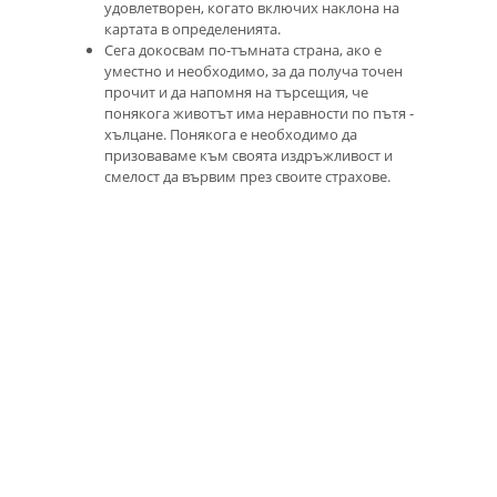
удовлетворен, когато включих наклона на
картата в определенията.
Сега докосвам по-тъмната страна, ако е
уместно и необходимо, за да получа точен
прочит и да напомня на търсещия, че
понякога животът има неравности по пътя -
хълцане. Понякога е необходимо да
призоваваме към своята издръжливост и
смелост да вървим през своите страхове.