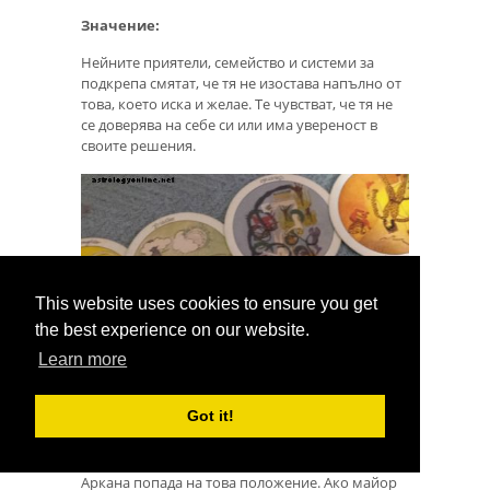
Значение:
Нейните приятели, семейство и системи за
подкрепа смятат, че тя не изостава напълно от
това, което иска и желае. Те чувстват, че тя не
се доверява на себе си или има увереност в
своите решения.
This website uses cookies to ensure you get
the best experience on our website.
Learn more
11: Краен резултат
Got it!
Картата на 11-та позиция говори за крайния
резултат от четенето. В идеалния случай майор
Аркана попада на това положение. Ако майор