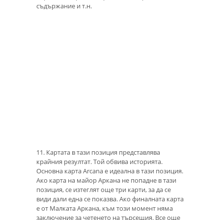
съдържание и т.н.
11. Картата в тази позиция представлява
крайния резултат. Той обвива историята.
Основна карта Arcana е идеална в тази позиция.
Ако карта на майор Аркана не попадне в тази
позиция, се изтеглят още три карти, за да се
види дали една се показва. Ако финалната карта
е от Малката Аркана, към този момент няма
заключение за четенето на търсещия. Все още