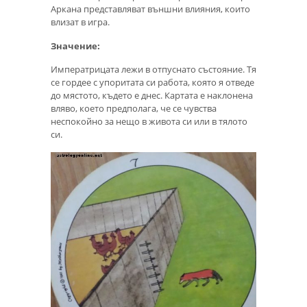
Аркана представляват външни влияния, които
влизат в игра.
Значение:
Императрицата лежи в отпуснато състояние. Тя
се гордее с упоритата си работа, която я отведе
до мястото, където е днес. Картата е наклонена
вляво, което предполага, че се чувства
неспокойно за нещо в живота си или в тялото
си.