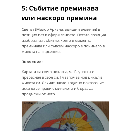
5: Събитие преминава
или наскоро премина
Светът (Майор Аркана, външни влияния) в
позиция пет в оформлението. Петата позиция
изобразява събитие, което в момента
преминава или съвсем наскоро е починало в
живота на търсещия.
Значение:
Картата на света показва, че Глупакът е
прераснал в себе си. Тя започва нов цикъл в
живота си. Лекият наклон вдясно показва, че
иска да се прави с миналото и бърза да
продължи от него.