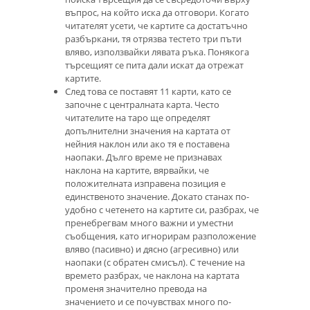
въпрос, на който иска да отговори. Когато
читателят усети, че картите са достатъчно
разбъркани, тя отрязва тестето три пъти
вляво, използвайки лявата ръка. Понякога
търсещият се пита дали искат да отрежат
картите.
След това се поставят 11 карти, като се
започне с централната карта. Често
читателите на таро ще определят
допълнителни значения на картата от
нейния наклон или ако тя е поставена
наопаки. Дълго време не признавах
наклона на картите, вярвайки, че
положителната изправена позиция е
единственото значение. Докато станах по-
удобно с четенето на картите си, разбрах, че
пренебрегвам много важни и уместни
съобщения, като игнорирам разположение
вляво (пасивно) и дясно (агресивно) или
наопаки (с обратен смисъл). С течение на
времето разбрах, че наклона на картата
променя значително превода на
значението и се почувствах много по-