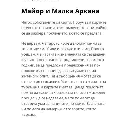
Майор и Малка Аркана
Четох собствените си карти. Проучвам картите
в техните позиции в оформлението, опитвайки
се да разбера посланието, което се предлага.
Не вярвам, че тарото крие дълбоки тайни за
това къде сме били или къде отиваме; Просто
усещам, че картите и значенията са създадени
и усъвършенствани в продължение на много
години, за да предложа предложения за по-
положителен начин да разгледаме нечия
житейски опит. Тези съобщения могат да се
отнасят до всякакви обстоятелства в живота на
търсещия, а картите имат за цел да помогнат
нежно да насочат човек към по-ясен мисловен
процес. Да се ​​надяваме, че те помагат да
отворим ума за начините, по които Вселената
ни помага да намерим отговорите, които
търсим.