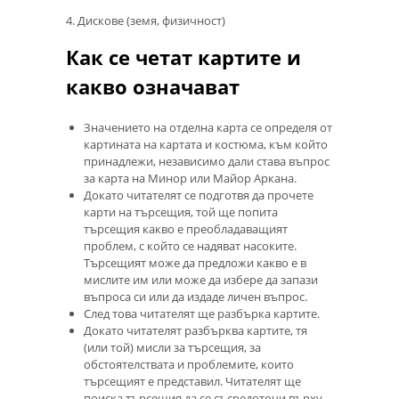
4. Дискове (земя, физичност)
Как се четат картите и
какво означават
Значението на отделна карта се определя от
картината на картата и костюма, към който
принадлежи, независимо дали става въпрос
за карта на Минор или Майор Аркана.
Докато читателят се подготвя да прочете
карти на търсещия, той ще попита
търсещия какво е преобладаващият
проблем, с който се надяват насоките.
Търсещият може да предложи какво е в
мислите им или може да избере да запази
въпроса си или да издаде личен въпрос.
След това читателят ще разбърка картите.
Докато читателят разбърква картите, тя
(или той) мисли за търсещия, за
обстоятелствата и проблемите, които
търсещият е представил. Читателят ще
поиска търсещия да се съсредоточи върху