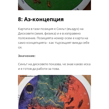
8: Аз-концепция
Картата в тази позиция е Синът (въздух) на
Дисковете (земя, физика) и е в изправено
положение. Позицията номер осем е карта на
само-концепцията - как търсещият вижда себе
си.
Значение:
Синът на дисковете показва, че знае какво иска
и е готов да работи за това.