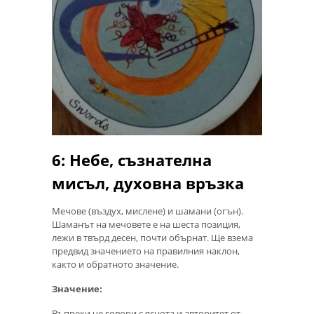
6: Небе, съзнателна
мисъл, духовна връзка
Мечове (въздух, мислене) и шамани (огън).
Шаманът на мечовете е на шеста позиция,
лежи в твърд десен, почти обърнат. Ще взема
предвид значението на правилния наклон,
както и обратното значение.
Значение:
Въпреки че говори с яснота и авторитет от