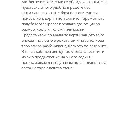
Motherpeace, които ми се обаждаха. Картите се
чувстваха много удобно в ръцете ми.
Снимките на картите бяха положителни и
приветливи, дори и по-тъмните. Тарометната
палуба Motherpeace предлага две опции за
размер, кръгли, големи или малки.
Предпочитам по-малките карти, защото те се
вписват по-лесно в ръката ми и не са толкова
тромави за разбъркване, колкото по-големите.
В този съдбовен ден купих малкото тесте и ги
имах в продължение на много години -
продължавам да получавам нова представа за
света на таро с всяко четене.