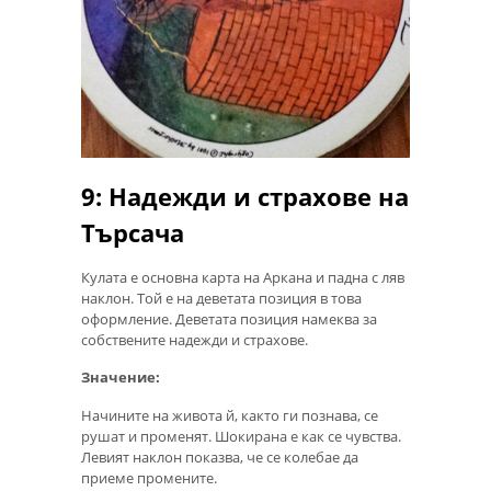
9: Надежди и страхове на
Търсача
Кулата е основна карта на Аркана и падна с ляв
наклон. Той е на деветата позиция в това
оформление. Деветата позиция намеква за
собствените надежди и страхове.
Значение:
Начините на живота й, както ги познава, се
рушат и променят. Шокирана е как се чувства.
Левият наклон показва, че се колебае да
приеме промените.