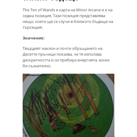
The Ten of Wands е карта на Minor Arcana и е на
седма позиция. Тази позиция представлява
нещо, което ще се случи в близкото бъдеще на
търсещия.
Значение:
Твърдият наклон и почти обръщането на
Десетте пръчици показва, че тя използва
дискретността и си прибира енергията, може
би съзнателно.