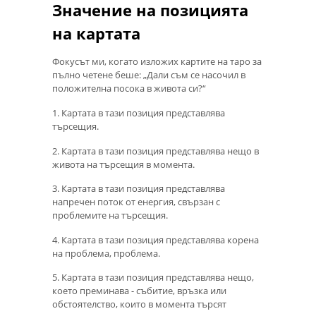
Значение на позицията
на картата
Фокусът ми, когато изложих картите на таро за
пълно четене беше: „Дали съм се насочил в
положителна посока в живота си?“
1. Картата в тази позиция представлява
търсещия.
2. Картата в тази позиция представлява нещо в
живота на търсещия в момента.
3. Картата в тази позиция представлява
напречен поток от енергия, свързан с
проблемите на търсещия.
4. Картата в тази позиция представлява корена
на проблема, проблема.
5. Картата в тази позиция представлява нещо,
което преминава - събитие, връзка или
обстоятелство, които в момента търсят