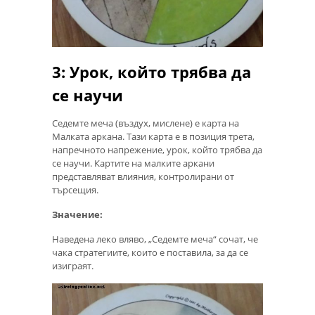
3: Урок, който трябва да
се научи
Седемте меча (въздух, мислене) е карта на
Малката аркана. Тази карта е в позиция трета,
напречното напрежение, урок, който трябва да
се научи. Картите на малките аркани
представляват влияния, контролирани от
търсещия.
Значение:
Наведена леко вляво, „Седемте меча“ сочат, че
чака стратегиите, които е поставила, за да се
изиграят.