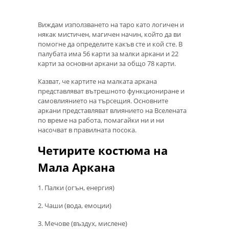
Виждам използването на таро като логичен и
някак мистичен, магичен начин, който да ви
помогне да определите какъв сте и кой сте. В
палубата има 56 карти за малки аркани и 22
карти за основни аркани за общо 78 карти.
Казват, че картите на малката аркана
представляват вътрешното функциониране и
самовлиянието на търсещия. Основните
аркани представляват влиянието на Вселената
по време на работа, помагайки ни и ни
насочват в правилната посока.
Четирите костюма на
Мала Аркана
1. Палки (огън, енергия)
2. Чаши (вода, емоции)
3. Мечове (въздух, мислене)