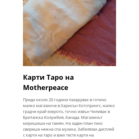
Карти Таро на
Motherpeace
Преди около 20 години пазарувах в готино
малко магазинче в Харисън Хотспрингс, малко
градче край езерото, точно извън Чиливак в
Британска Колумбия, Канада. Магазинът
миришеше на тамян. На заден план тихо
свиреше нежна спа музика. Забелязах дисплей
с карти на таро и взех тесте карти на