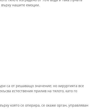
и върху нашите емоции.
ри са от решаващо значение; но хирургията все
екъсва естествения прилив на тялото, като го
 върху която се оперира, се окаже орган, управляван