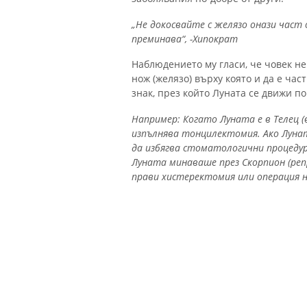
„Не докосвайте с желязо онази част
преминава“, -Хипократ
Наблюдението му гласи, че човек н
нож (желязо) върху която и да е час
знак, през който Луната се движи по
Например: Когато Луната е в Телец (
изпълнява тонцилектомия.
Ако Лунат
да избягва стоматологични процедури
Луната минаваше през Скорпион (репр
прави хистеректомия или операция 