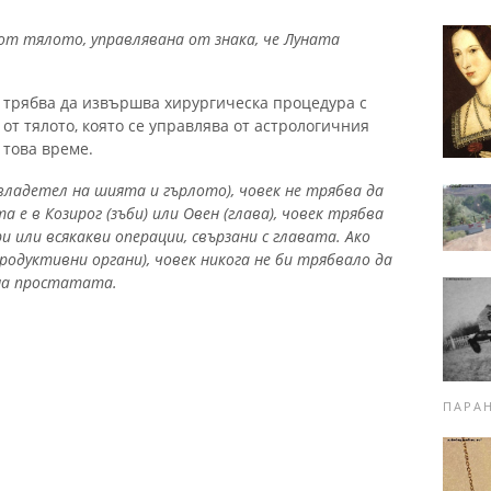
 от тялото, управлявана от знака, че Луната
е трябва да извършва хирургическа процедура с
т от тялото, която се управлява от астрологичния
 това време.
владетел на шията и гърлото), човек не трябва да
а е в Козирог (зъби) или Овен (глава), човек трябва
 или всякакви операции, свързани с главата.
Ако
одуктивни органи), човек никога не би трябвало да
на простатата.
ПАРА