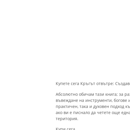
Купете сега Кръгът отвътре: Създа
Абсолютно обичам тази книга; за раз
въвеждане на инструменти, богове и
практичен, така и духовен подход къ
ако ви е писнало да четете още една
територия.
Купи сега