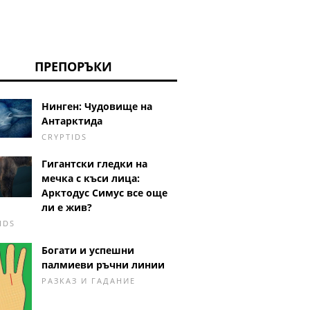
ПРЕПОРЪКИ
Нинген: Чудовище на
Антарктида
CRYPTIDS
Гигантски гледки на
мечка с къси лица:
Арктодус Симус все още
ли е жив?
IDS
Богати и успешни
палмиеви ръчни линии
РАЗКАЗ И ГАДАНИЕ