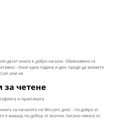
или десет книги е добро начало. Обикновено се
ктивно - поне една година и ден, преди да вземете
ccan или не.
 за четене
софията и практиката
нига за началото на Wiccans днес - по-добра от
то е waaaay по-добър от всичко, писано някога от