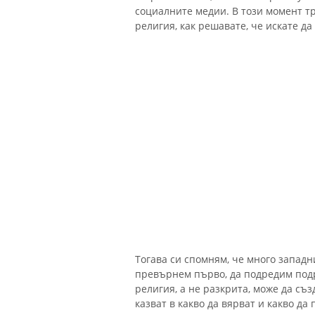
социалните медии. В този момент тр
религия, как решавате, че искате д
Тогава си спомням, че много западн
превърнем първо, да подредим подр
религия, а не разкрита, може да съз
казват в какво да вярват и какво да 