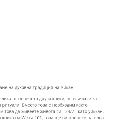
ване на духовна традиция на Уикан
лика от повечето други книги, не всичко е за
 ритуали. Вместо това е необходим както
м това да живеете живота си - 24/7 - като уиккан.
 книга на Wicca 101, това ще ви пренесе на нова