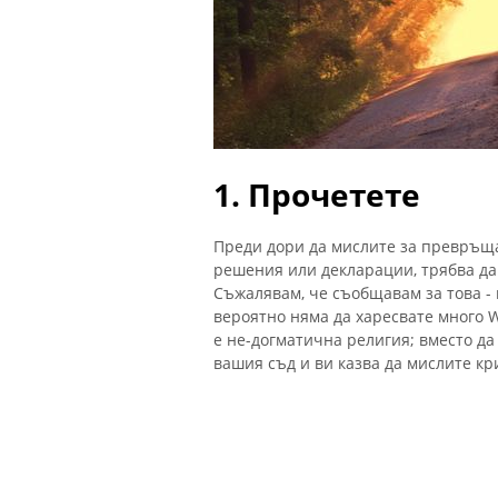
1. Прочетете
Преди дори да мислите за превръща
решения или декларации, трябва да
Съжалявам, че съобщавам за това - 
вероятно няма да харесвате много W
е не-догматична религия; вместо да 
вашия съд и ви казва да мислите кр