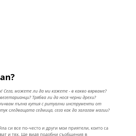
can?
н!
Сега, можете ли да ми кажете - в какво вярваме?
 вегетарианци?
Трябва ли да нося черни дрехи?
ръчвам пълна кутия с ритуални инструменти от
е тук следващата седмица, сега как да залагам магии?
ла си все по-често и други мои приятели, които са
ават и тях. Ще видя подобни съобщения в