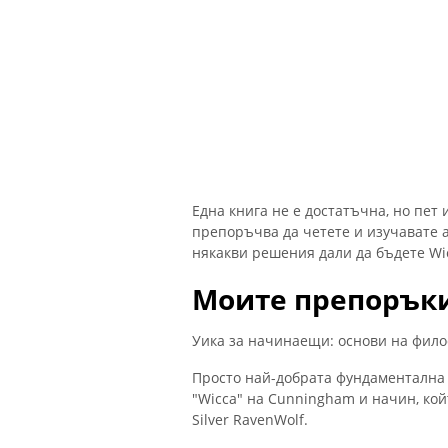
Една книга не е достатъчна, но пет 
препоръчва да четете и изучавате а
някакви решения дали да бъдете Wi
Моите препоръки
Уика за начинаещи: основи на фило
Просто най-добрата фундаментална к
"Wicca" на Cunningham и начин, кой
Silver RavenWolf.