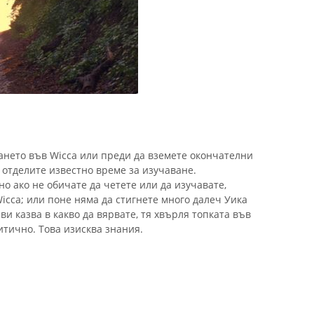
нето във Wicca или преди да вземете окончателни
 отделите известно време за изучаване.
но ако не обичате да четете или да изучавате,
icca; или поне няма да стигнете много далеч Уика
ви казва в какво да вярвате, тя хвърля топката във
итично. Това изисква знания.