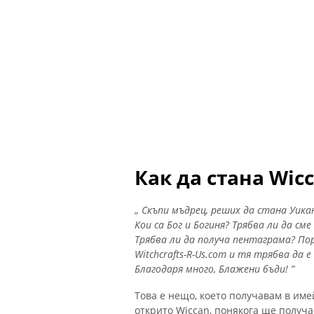
Как да стана Wic
„
Скъпи мъдрец, реших да стана Уика
Кои са Бог и Богиня?
Трябва ли да сме
Трябва ли да получа пентаграма?
По
Witchcrafts-R-Us.com и тя трябва да 
Благодаря много, Блажени бъди! ”
Това е нещо, което получавам в имей
открито Wiccan, понякога ще получ