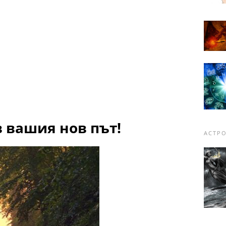
 вашия нов път!
АСТР