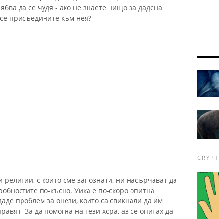
ябва да се чудя - ако не знаете нищо за дадена
а се присъедините към нея?
CRYPT
и религии, с които сме запознати, ни насърчават да
обностите по-късно. Уика е по-скоро опитна
даде проблем за онези, които са свикнали да им
правят. За да помогна на тези хора, аз се опитах да