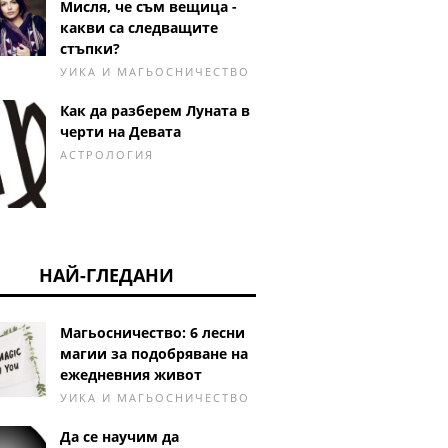
Мисля, че съм вещица -
какви са следващите
стъпки?
УИКА И МАГЬОСНИЧЕСТВО
Как да разберем Луната в
черти на Девата
АСТРОЛОГИЯ
НАЙ-ГЛЕДАНИ
Магьосничество: 6 лесни
магии за подобряване на
ежедневния живот
УИКА И МАГЬОСНИЧЕСТВО
Да се ​​научим да