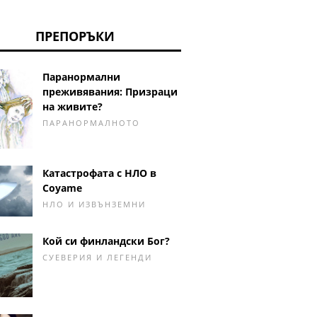
ПРЕПОРЪКИ
Паранормални
преживявания: Призраци
на живите?
ПАРАНОРМАЛНОТО
Катастрофата с НЛО в
Coyame
НЛО И ИЗВЪНЗЕМНИ
Кой си финландски Бог?
СУЕВЕРИЯ И ЛЕГЕНДИ