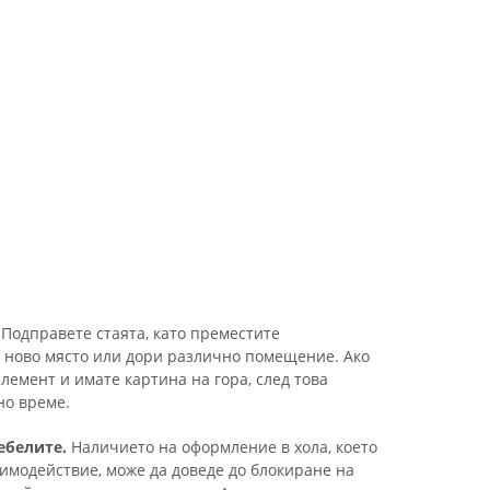
Подправете стаята, като преместите
а ново място или дори различно помещение. Ако
лемент и имате картина на гора, след това
но време.
ебелите.
Наличието на оформление в хола, което
имодействие, може да доведе до блокиране на