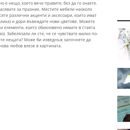
 е нещо, което вече правите, без да го знаете.
расявате за празник. Местите мебели наоколо
асяте различни акценти и аксесоари, които имат
лика) и дори въвеждате нови цветове. Можете
и елементи, които обикновено нямате в стаята
во). Забелязали ли сте, че се чувствате малко по-
ите нещата? Може би изведнъж започнете да
нова любов влезе в картината.