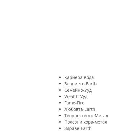
Кариера-вода
Знанието-Earth
Семейно-Ууд
Wealth-Ууд
Fame-Fire
Любовта-Earth
Творчеството-Метал
Полезни хора-метал
Здраве-Earth