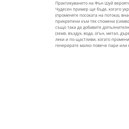
Практикуването на Фън Шуй вероятно
Чудесен пример ще бъде, когато ук
(променяте посоката на потока), вн
прикрепени към тях спомени (симво
също така да добавите допълнителн
(земя, въздух, вода, огън, метал, дър
леки и по-щастливи, когато промен
генерирате малко повече пари или 