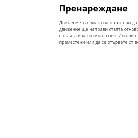
Пренареждане
Движението помага на потока чи да 
движение ще направи стаята отново 
е стаята и какво има в нея. Има ли 
преместени или да се отървете от в