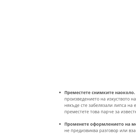
Преместете снимките наоколо.
произведението на изкуството н
някъде сте забелязали липса на е
преместете това парче за извест
Променете оформлението на м
не предизвиква разговор или вза