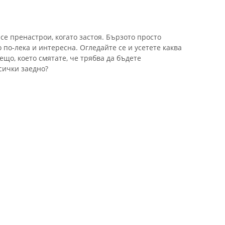
се пренастрои, когато застоя. Бързото просто
по-лека и интересна. Огледайте се и усетете каква
нещо, което смятате, че трябва да бъдете
сички заедно?