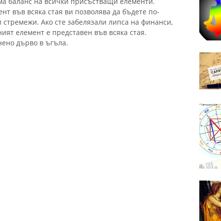
има баланс на всички присъстващи елементи.
нт във всяка стая ви позволява да бъдете по-
 стремежи. Ако сте забелязали липса на финанси,
ният елемент е представен във всяка стая.
нено дърво в ъгъла.