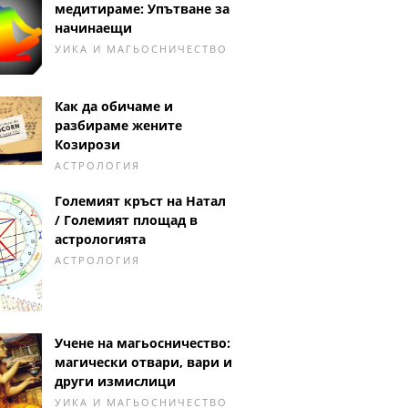
медитираме: Упътване за
начинаещи
УИКА И МАГЬОСНИЧЕСТВО
Как да обичаме и
разбираме жените
Козирози
АСТРОЛОГИЯ
Големият кръст на Натал
/ Големият площад в
астрологията
АСТРОЛОГИЯ
Учене на магьосничество:
магически отвари, вари и
други измислици
УИКА И МАГЬОСНИЧЕСТВО