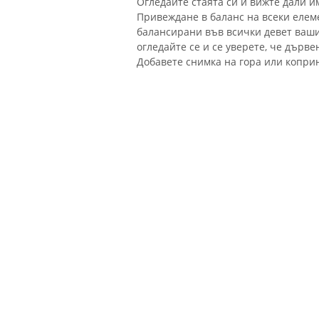
Огледайте стаята си и вижте дали 
Привеждане в баланс на всеки елеме
балансирани във всички девет ваши
огледайте се и се уверете, че дърве
Добавете снимка на гора или копри