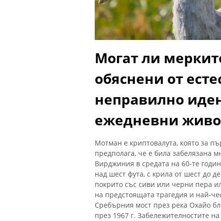
Могат ли меркит
обяснени от ест
неправилно иде
ежедневни живо
Мотман е криптовалута, която за пъ
предполага, че е била забелязана м
Вирджиния в средата на 60-те годин
над шест фута, с крила от шест до д
покрито със сиви или черни пера и
на предстоящата трагедия и най-чес
Сребърния мост през река Охайо бли
през 1967 г. Забележителностите на 