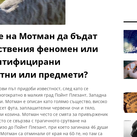
е на Мотман да бъдат
ествения феномен или
нтифицирани
тни или предмети?
рви път придоби известност, след като се
ногократно в малкия град Пойнт Плезант, Западна
и. Мотман е описан като голямо същество, високо
есет фута, заплашителни червени очи и тяло,
ли козина. Мотман често се смята за привърженик
то се свързва с трагичното срутване на
зо до Пойнт Плезант, при което загинаха 46 души
Мотман са отминали от края на 60-те, но там са