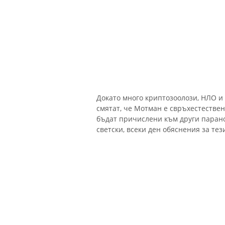
Докато много криптозоолози, НЛО и 
смятат, че Мотман е свръхестестве
бъдат причислени към други парано
светски, всеки ден обяснения за те