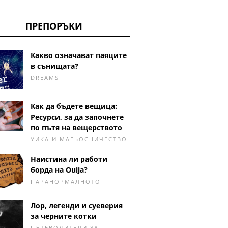
ПРЕПОРЪКИ
Какво означават паяците
в сънищата?
DREAMS
Как да бъдете вещица:
Ресурси, за да започнете
по пътя на вещерството
УИКА И МАГЬОСНИЧЕСТВО
Наистина ли работи
борда на Ouija?
ПАРАНОРМАЛНОТО
Лор, легенди и суеверия
за черните котки
ПЪТЕВОДИТЕЛИ ЗА