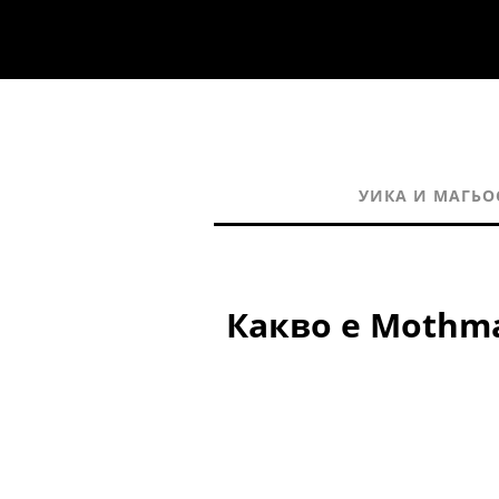
УИКА И МАГЬО
Какво е Mothm