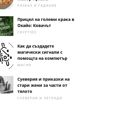
РАЗКАЗ И ГАДАНИЕ
Прицел на големи крака в
Охайо: Ковачът
CRYPTIDS
Как да създадете
магически сигнали с
помощта на компютър
МАГИЯ
Суеверия и приказки на
стари жени за части от
тялото
СУЕВЕРИЯ И ЛЕГЕНДИ