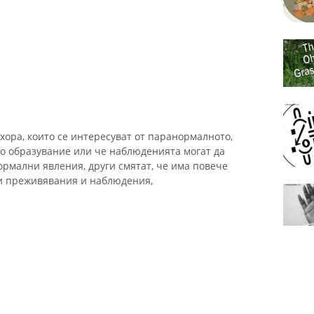
хора, които се интересуват от паранормалното,
но образувание или че наблюденията могат да
рмални явления, други смятат, че има повече
зи преживявания и наблюдения,