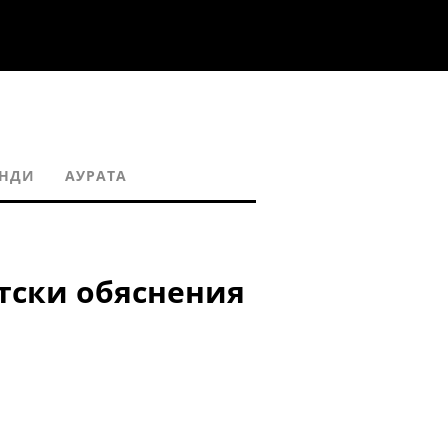
ЕНДИ
АУРАТА
тски обяснения