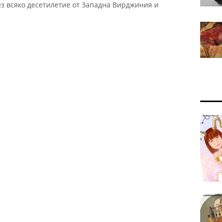
з всяко десетилетие от Западна Вирджиния и